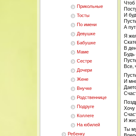
Чтоб
Прикольные
Пост
И бу
Тосты
Пусть
По имени
А пут
Девушке
Я же
Скате
Бабушке
В де
Маме
Будь
Пусть
Сестре
Все, 
Дочери
Пусть
Жене
И мно
Даетс
Внучке
Счаст
Родственнице
Позд
Подруге
Хочу 
Счаст
Коллеге
И жи
На юбилей
Ты м
Ребенку
Впер