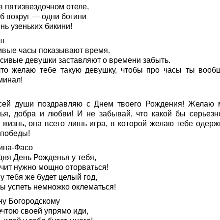
в пятизвездочном отеле,
б вокруг — одни богини
нь узеньких бикини!
ш
ивые часы показывают время.
асивые девушки заставляют о времени забыть.
что желаю тебе такую девушку, чтобы про часы ты вооб
минал!
сей души поздравляю с Днем твоего Рождения! Желаю 
тья, добра и любви! И не забывай, что какой бы серьезн
 жизнь, она всего лишь игра, в которой желаю тебе одерж
 победы!
ина-Фасо
дня День Рожденья у тебя,
ачит нужно мощно оторваться!
у тебя же будет целый год,
бы успеть немножко оклематься!
ну Богородскому
ечтою своей упрямо иди,