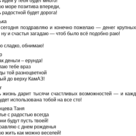
 идей у тебя будет много!
ю море позитива впереди,
 радостной будет дорога!
ька
 сегодня поздравляю и конечно пожелаю — денег крупных
 ну и счастья загадаю — чтоб было всё подобно раю!
ю сладко, обнимаю!
р
ак деньги – ерунда!
лаю тебе враз
ды той разноцветной
ый до верху КамАЗ!
r
ь жизнь дарит тысячи счастливых возможностей — и кажд
удет использована тобой на все сто!
нцева Таня
тье с радостью всегда
ни будут пусть твоей!
равляю с днем рожденья
ю жить как можно веселей!