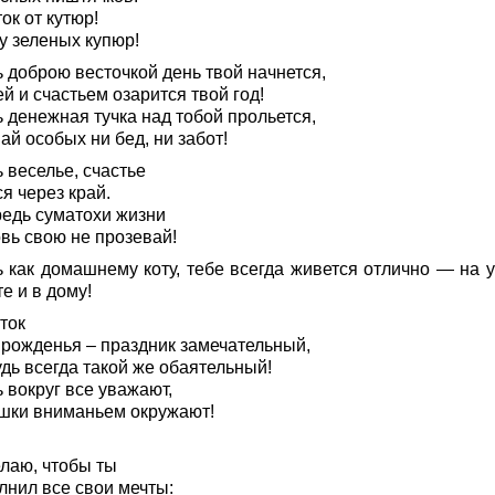
ок от кутюр!
у зеленых купюр!
 доброю весточкой день твой начнется,
й и счастьем озарится твой год!
 денежная тучка над тобой прольется,
ай особых ни бед, ни забот!
 веселье, счастье
я через край.
редь суматохи жизни
вь свою не прозевай!
ь как домашнему коту, тебе всегда живется отлично — на у
е и в дому!
ток
 рожденья – праздник замечательный,
дь всегда такой же обаятельный!
 вокруг все уважают,
шки вниманьем окружают!
лаю, чтобы ты
лнил все свои мечты: