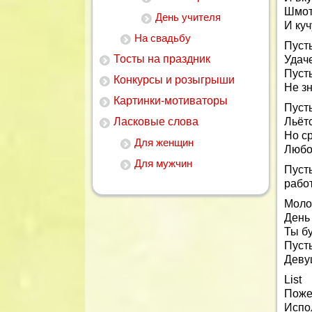
Шмот
День учителя
И куч
На свадьбу
Пусть
Тосты на праздник
Удаче
Пусть
Конкурсы и розыгрыши
Не зн
Картинки-мотиваторы
Пусть
Ласковые слова
Льётс
Но с
Для женщин
Любо
Для мужчин
Пуст
работ
Моло
День
Ты бу
Пусть
Деву
List
Поже
Испо