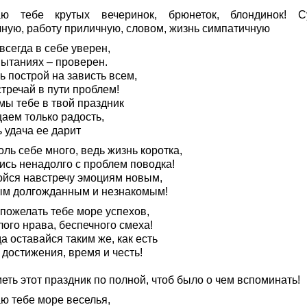
ю тебе крутых вечеринок, брюнеток, блондинок! С
чную, работу приличную, словом, жизнь симпатичную
всегда в себе уверен,
пытаниях – проверен.
 построй на зависть всем,
тречай в пути проблем!
мы тебе в твой праздник
аем только радость,
 удача ее дарит
ль себе много, ведь жизнь коротка,
ись ненадолго с проблем поводка!
ойся навстречу эмоциям новым,
м долгожданным и незнакомым!
 пожелать тебе море успехов,
ого нрава, беспечного смеха!
а оставайся таким же, как есть
достижения, время и честь!
еть этот праздник по полной, чтоб было о чем вспоминать!
ю тебе море веселья,