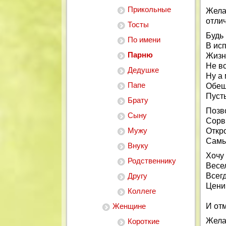
Прикольные
Жела
отли
Тосты
Будь 
По имени
В ис
Парню
Жизнь
Не вс
Дедушке
Ну а 
Папе
Обещ
Пусть
Брату
Позво
Сыну
Сорв
Мужу
Откр
Самы
Внуку
Хочу
Родственнику
Весел
Другу
Всегд
Цени 
Коллеге
Женщине
И отм
Жела
Короткие