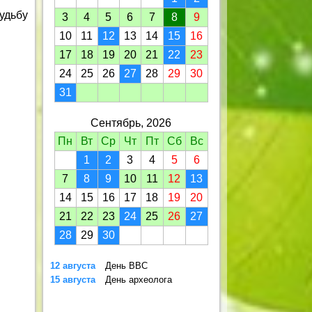
удьбу
3
4
5
6
7
8
9
10
11
12
13
14
15
16
17
18
19
20
21
22
23
24
25
26
27
28
29
30
31
Сентябрь, 2026
Пн
Вт
Ср
Чт
Пт
Сб
Вс
1
2
3
4
5
6
7
8
9
10
11
12
13
14
15
16
17
18
19
20
21
22
23
24
25
26
27
28
29
30
12 августа
День ВВС
15 августа
День археолога