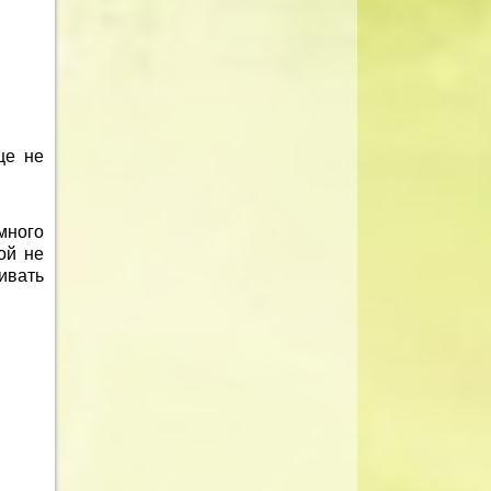
ще не
много
ой не
ивать