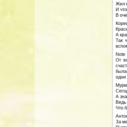
Жил 
И что
В оче
Коре
Крас
А кр
Так 
вспо
Note
От в
счас
была
одни
Мурк
Сего
А зн
Ведь 
Что 
Анто
За м