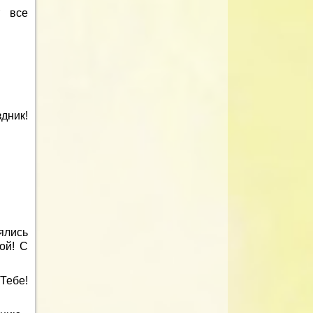
т все
дник!
ялись
ой! С
Тебе!