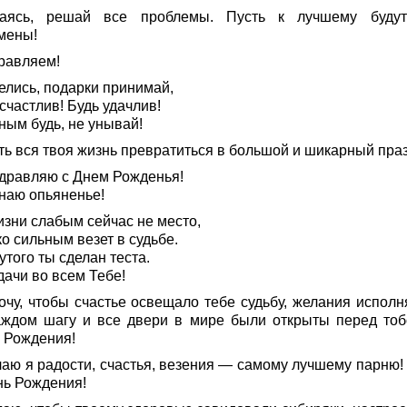
аясь, решай все проблемы. Пусть к лучшему буду
мены!
равляем!
елись, подарки принимай,
счастлив! Будь удачлив!
ным будь, не унывай!
ть вся твоя жизнь превратиться в большой и шикарный праз
здравляю с Днем Рожденья!
наю опьяненье!
изни слабым сейчас не место,
о сильным везет в судьбе.
утого ты сделан теста.
дачи во всем Тебе!
хочу, чтобы счастье освещало тебе судьбу, желания исполн
аждом шагу и все двери в мире были открыты перед тоб
 Рождения!
лаю я радости, счастья, везения — самому лучшему парню! 
нь Рождения!