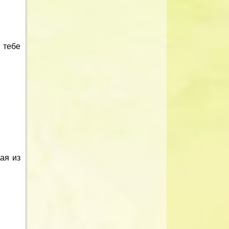
 тебе
ая из