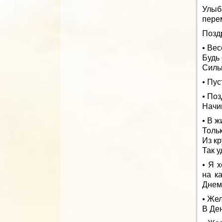
Улыб
пере
Позд
• Вес
Будь 
Силь
• Пус
• По
Начи
• В ж
Тольк
Из кр
Так у
• Я 
на к
Днем
• Же
В Де