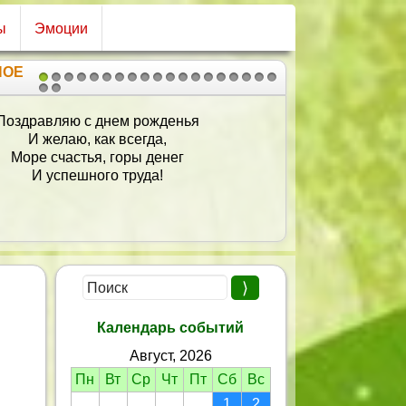
ы
Эмоции
НОЕ
1
2
3
4
5
6
7
8
9
10
11
12
13
14
15
16
17
18
19
20
21
Папа, папочка, папуля,
С днем рождения тебя!
Тебя крепко обниму я
И скажу тебе любя:
Ты на свете — лучший папа:
И утешишь, и поймешь,
И в беде «протянешь лапу»,
И на подвиги пойдешь!
Я желаю тебе счастья
И всегда здоровым быть.
Пусть уходят все ненастья,
Календарь событий
Буду век тебя любить!
Август, 2026
Пн
Вт
Ср
Чт
Пт
Сб
Вс
1
2