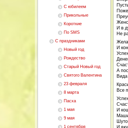
Пуст
С юбилеем
Поже
Прикольные
Преу
Женс
Короткие
И в 
По SMS
Не ра
С праздниками
Жела
И ко
Новый год
Успе
Рождество
Дене
Счас
Старый Новый год
А по
Святого Валентина
Вида
23 февраля
Краси
Все 
8 марта
Успех
Пасха
Счас
1 мая
И ко
Маши
9 мая
Шуто
1 сентября
И вк