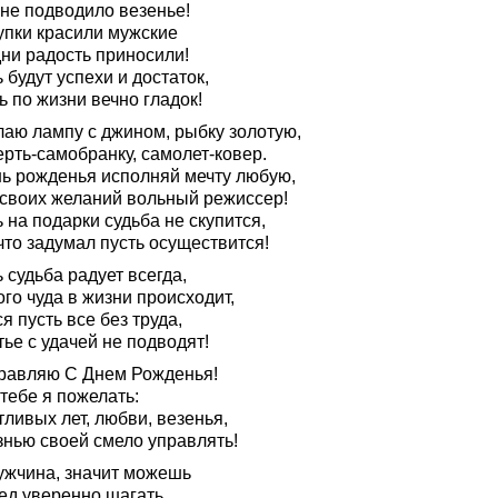
 не подводило везенье!
упки красили мужские
дни радость приносили!
 будут успехи и достаток,
ь по жизни вечно гладок!
лаю лампу с джином, рыбку золотую,
рть-самобранку, самолет-ковер.
нь рожденья исполняй мечту любую,
 своих желаний вольный режиссер!
 на подарки судьба не скупится,
что задумал пусть осуществится!
 судьба радует всегда,
го чуда в жизни происходит,
я пусть все без труда,
ье с удачей не подводят!
равляю С Днем Рожденья!
тебе я пожелать:
ливых лет, любви, везенья,
знью своей смело управлять!
ужчина, значит можешь
ед уверенно шагать.