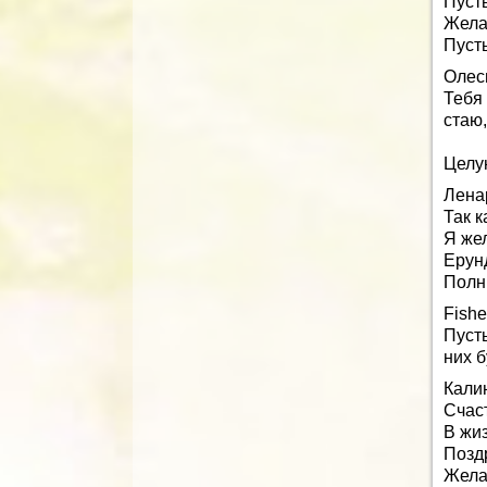
Пусть
Жела
Пусть
Олес
Тебя
стаю,
Целу
Лена
Так к
Я же
Ерун
Полн
Fishe
Пуст
них б
Кали
Счас
В жиз
Позд
Жела