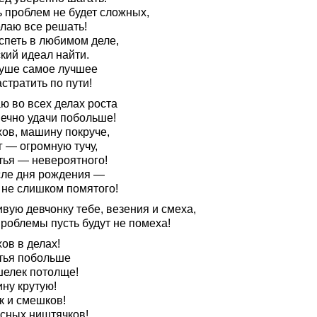
ь проблем не будет сложных,
лаю все решать!
спеть в любимом деле,
кий идеал найти.
душе самое лучшее
стратить по пути!
ю во всех делах роста
нечно удачи побольше!
хов, машину покруче,
г — огромную тучу,
тья — невероятного!
сле дня рождения —
 не слишком помятого!
вую девчонку тебе, везения и смеха,
проблемы пусть будут не помеха!
ов в делах!
тья побольше
шелек потолще!
ну крутую!
к и смешков!
усных ништячков!