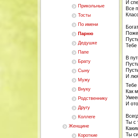
И спе
Прикольные
Все п
Клас
Тосты
По имени
Бога
Пожел
Парню
Пуст
Дедушке
Тебе 
Папе
В пу
Брату
Пусть
Пусть
Сыну
И лю
Мужу
Тебе 
Внуку
Как м
Умее
Родственнику
И ото
Другу
Всег
Коллеге
Ты с
Женщине
Каки
Ты с
Короткие