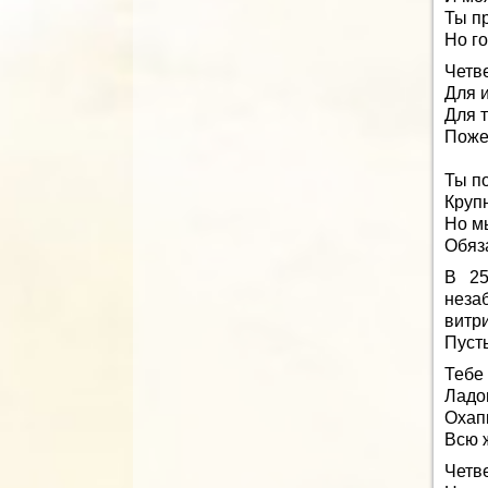
Ты п
Но го
Четве
Для 
Для 
Поже
Ты п
Крупн
Но м
Обяз
В 25
неза
витр
Пуст
Тебе
Ладо
Охап
Всю 
Четве