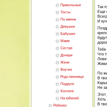
Прикольные
Так п
Еще 
Тосты
Всег
По имени
И куч
Девушке
Позд
креп
Бабушке
буду
Маме
дорог
Сестре
Тебе 
Что 
Дочери
Лови 
Жене
Живи
Внучке
По жи
Родственнице
В тво
Карье
Подруге
Не за
Коллеге
Этот 
На юбилей
Хоть
В тво
Ребенку