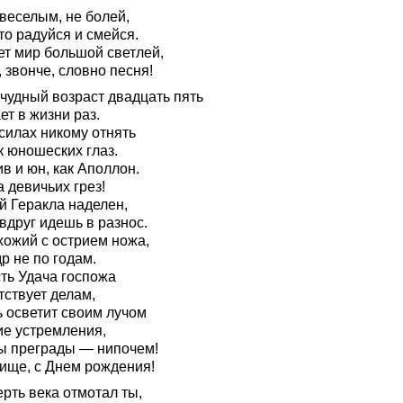
веселым, не болей,
то радуйся и смейся.
ет мир большой светлей,
 звонче, словно песня!
 чудный возраст двадцать пять
т в жизни раз.
силах никому отнять
к юношеских глаз.
в и юн, как Аполлон.
 девичьих грез!
й Геракла наделен,
вдруг идешь в разнос.
хожий с острием ножа,
р не по годам.
сть Удача госпожа
тствует делам,
ь осветит своим лучом
ие устремления,
ы преграды — нипочем!
ище, с Днем рождения!
рть века отмотал ты,