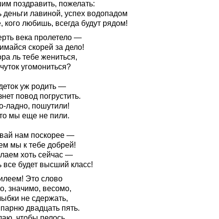
им поздравить, пожелать:
ь деньги лавиной, успех водопадом
, кого любишь, всегда будут рядом!
ерть века пролетело —
имайся скорей за дело!
ра ль тебе жениться,
 чуток угомониться?
деток уж родить —
нет повод погрустить.
о-ладно, пошутили!
то мы еще не пили.
вай нам поскорее —
ем мы к тебе добрей!
лаем хоть сейчас —
 все будет высший класс!
илеем! Это слово
о, значимо, весомо,
лыбки не сдержать,
 парню двадцать пять.
лаю, чтобы пелось,