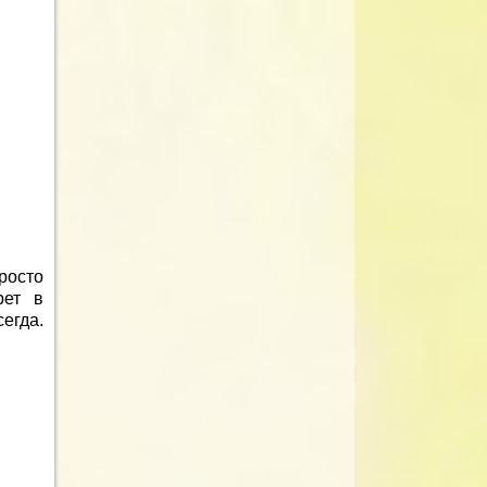
росто
рет в
егда.