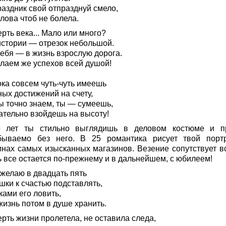
раздник свой отпразднуй смело,
лова чтоб не болела.
рть века... Мало или много?
истории — отрезок небольшой.
тебя — в жизнь взрослую дорога.
лаем же успехов всей душой!
ока совсем чуть-чуть имеешь
ых достижений на счету,
ы точно знаем, ты — сумеешь,
ательно взойдешь на высоту!
 лет ты стильно выглядишь в деловом костюме и п
бываемо без него. В 25 романтика рисует твой порт
инах самых изысканных магазинов. Везение сопутствует вс
ь все остается по-прежнему и в дальнейшем, с юбилеем!
 желаю в двадцать пять
шки к счастью подставлять,
ками его ловить,
жизнь потом в душе хранить.
рть жизни пролетела, не оставила следа,