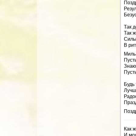
Позд
Резул
Безу
Так д
Так ж
Силы
В рит
Милы
Пусть
Знаю
Пуст
Будь
Лучш
Радос
Праз
Поздр
Как ж
И мож