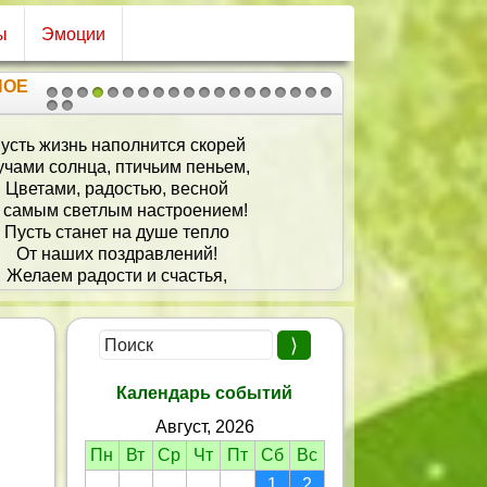
ы
Эмоции
НОЕ
1
2
3
4
5
6
7
8
9
10
11
12
13
14
15
16
17
18
19
20
21
усть жизнь наполнится скорей
учами солнца, птичьим пеньем,
Цветами, радостью, весной
 самым светлым настроением!
Пусть станет на душе тепло
От наших поздравлений!
Желаем радости и счастья,
И позитивных впечатлений!
Календарь событий
Август, 2026
Пн
Вт
Ср
Чт
Пт
Сб
Вс
1
2