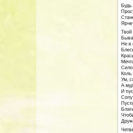
Будь 
Прос
Стан
Ярче,
Твой
Бывае
Не в 
Блес
Краси
Мечта
Сило
Коль 
Ум, с
А муд
И пу
Сопу
Пуст
Благ
Чтоб
Друж
Четве