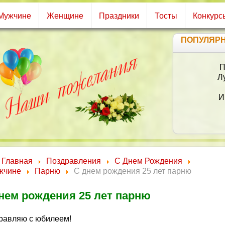
Мужчине
Женщине
Праздники
Тосты
Конкурс
ПОПУЛЯР
П
Л
И
Главная
Поздравления
С Днем Рождения
жчине
Парню
С днем рождения 25 лет парню
нем рождения 25 лет парню
равляю с юбилеем!