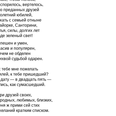
спорилось, вертелось,
ю преданных друзей
толетний юбилей,
хать с семьей отныне
айорке, Санторини,
ья, силы, долгих лет
де зеленый свет!
спешен и умен,
расив и популярен,
ичем не обделен
ихвой судьбой одарен.
ж тебе мне пожелать
илей, к тебе пришедший?
 дату — в двадцать пять —
лись, как сумасшедший.
ри друзей своих,
 родных, любимых, близких,
еня ж прими сей стих
желаний кратким списком.