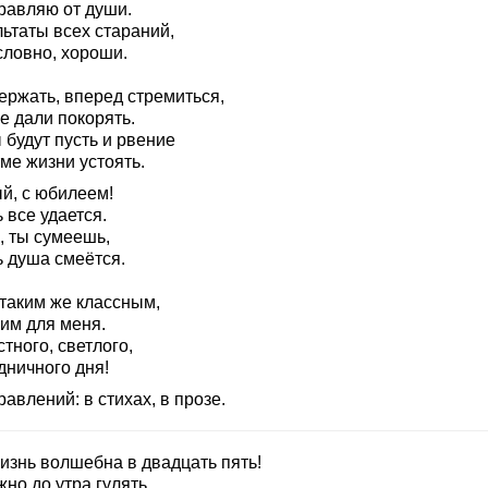
равляю от души.
ьтаты всех стараний,
словно, хороши.
ержать, вперед стремиться,
е дали покорять.
 будут пусть и рвение
ме жизни устоять.
й, с юбилеем!
 все удается.
, ты сумеешь,
ь душа смеётся.
 таким же классным,
им для меня.
тного, светлого,
дничного дня!
авлений: в стихах, в прозе.
изнь волшебна в двадцать пять!
но до утра гулять.