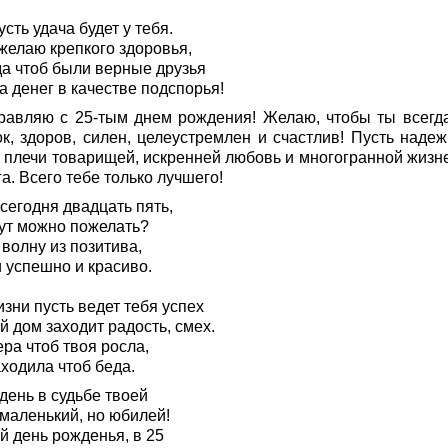
усть удача будет у тебя.
желаю крепкого здоровья,
да чтоб были верные друзья
а денег в качестве подспорья!
равляю с 25-тым днем рождения! Желаю, чтобы ты всегд
ок, здоров, силен, целеустремлен и счастлив! Пусть наде
т плечи товарищей, искренней любовь и многогранной жизн
а. Всего тебе только лучшего!
сегодня двадцать пять,
тут можно пожелать?
волну из позитива,
 успешно и красиво.
зни пусть ведет тебя успех
й дом заходит радость, смех.
ра чтоб твоя росла,
ходила чтоб беда.
день в судьбе твоей
 маленький, но юбилей!
й день рожденья, в 25