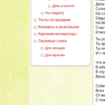
Дело 
День учителя
Сотн
На свадьбу
На с
Отды
Тосты на праздник
На М
Конкурсы и розыгрыши
Счаст
И вез
Картинки-мотиваторы
Ты у
Ласковые слова
Ты к
Для женщин
Ты н
И с л
Для мужчин
Что 
В юб
В эту
Весе
Собе
Всех
От м
С по