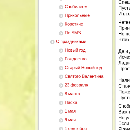
Спеш
С юбилеем
Пуст
И все
Прикольные
Четв
Короткие
Прин
По SMS
Не по
Чтоб
С праздниками
Новый год
Да и 
Исчез
Рождество
Ладн
Старый Новый год
Прос
Святого Валентина
Нали
23 февраля
Стан
Поже
8 марта
Пусть
Пасха
С юб
1 мая
Важн
Но у
9 мая
Если
1 сентября
Я же