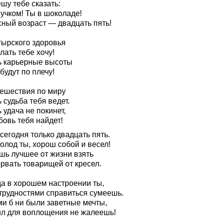
шу тебе сказать:
учком! Ты в шоколаде!
сный возраст — двадцать пять!
тырского здоровья
ать тебе хочу!
ь карьерные высоты
будут по плечу!
тешествия по миру
 судьба тебя ведет.
 удача не покинет,
бовь тебя найдет!
сегодня только двадцать пять.
олод ты, хорош собой и весел!
шь лучшее от жизни взять
рвать товарищей от кресел.
да в хорошем настроении ты,
 трудностями справиться сумеешь.
ми б ни были заветные мечты,
ил для воплощения не жалеешь!