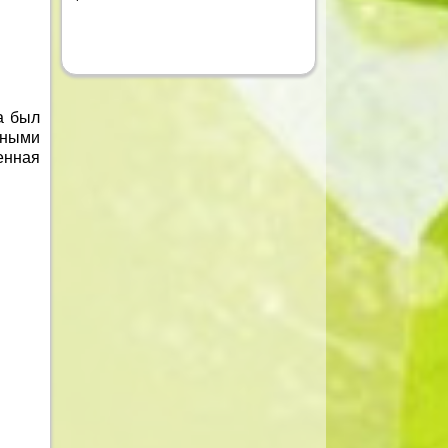
а был
жными
енная