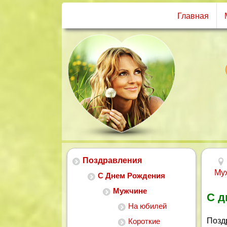
Главная
Поздравления
Му
С Днем Рождения
Мужчине
С д
На юбилей
Позд
Короткие