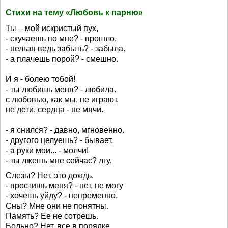
Стихи на тему «Любовь к парню»
Ты – мой искристый пух,
- скучаешь по мне? - прошло.
- нельзя ведь забыть? - забыла.
- а плачешь порой? - смешно.
И я - болею тобой!
- ты любишь меня? - любила.
с любовью, как мы, не играют.
не дети, сердца - не мячи.
- я снился? - давно, мгновенно.
- другого целуешь? - бывает.
- а руки мои... - молчи!
- ты лжешь мне сейчас? лгу.
Слезы? Нет, это дождь.
- простишь меня? - нет, не могу
- хочешь уйду? - непременно.
Сны? Мне они не понятны.
Память? Ее не сотрешь.
Больно? Нет, все в порядке.