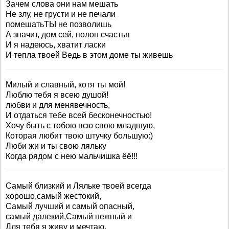
Зачем слова они нам мешать
Не злу, не грусти и не печали
помешатьТЫ не позволишь
А значит, дом сей, полон счастья
И я надеюсь, хватит ласки
И тепла твоей Ведь в этом доме ты живешь
Милый и славный, котя ты мой!
Люблю тебя я всею душой!
любви и для менявечность,
И отдаться тебе всей бесконечностью!
Хочу быть с тобою всю свою младшую,
Которая любит твою штучку большую:)
Люби жи и ты свою ляльку
Когда рядом с нею мальчишка ёё!!!
Самый близкий и Ляльке твоей всегда
хорошо,самый жестокий,
Самый лучший и самый опасный,
самый далекий,Самый нежный и
Для тебя я живу и мечтаю,