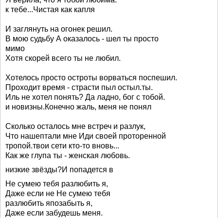
к тебе...Чистая как капля
И заглянуть на огонек решил.
В мою судьбу А оказалось - шел ты просто
мимо
Хотя скорей всего ты не любил.
Хотелось просто остроты ворваться поспешил.
Проходит время - страсти пыл остыл.ты.
Иль не хотел понять? Да ладно, бог с тобой.
и новизны.Конечно жаль, меня не понял
Сколько осталось мне встреч и разлук,
Что нашептали мне Иди своей проторенной
тропой.твои сети кто-то вновь...
Как же глупа ты - женская любовь.
низкие звёзды?И попадется в
Не сумею тебя разлюбить я,
Даже если не Не сумею тебя
разлюбить япозабыть я,
Даже если забудешь меня.