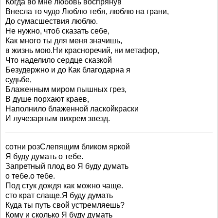
Когда во мне любовь воспрянув
Внесла то чудо Люблю тебя, люблю на грани,
До сумасшествия люблю.
Не нужно, чтоб сказать себе,
Как много ты для меня значишь,
в жизнь мою.Ни красноречий, ни метафор,
Что наделило сердце сказкой
Безудержно и до Как благодарна я
судьбе,
Блаженным миром пышных грез,
В душе порхают краев,
Наполнило блаженной ласкойкраски
И лучезарным вихрем звезд.
сотни розСлепящим бликом яркой
Я буду думать о тебе.
Запретный плод во Я буду думать
о тебе.о тебе.
Под стук дождя как можно чаще.
сто крат слаще.Я буду думать
Куда ты путь свой устремляешь?
Кому и сколько Я буду думать