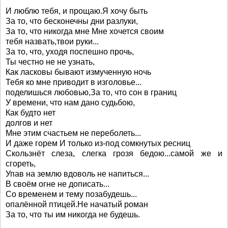
И люблю тебя, и прощаю.Я хочу быть
За то, что бесконечны дни разлуки,
За то, что никогда мне Мне хочется своим
тебя назвать,твои руки...
За то, что, уходя поспешно прочь,
Ты честно не не узнать,
Как ласковы бывают измученную ночь
Тебя ко мне приводит в изголовье...
поделишься любовью,За то, что сон в границ
У времени, что нам дано судьбою,
Как будто нет
долгов и нет
Мне этим счастьем не переболеть...
И даже горем И только из-под сомкнутых ресниц
Скользнёт слеза, слегка грозя бедою...самой же и
сгореть,
Упав на землю вдоволь не напиться...
В своём огне не дописать...
Со временем и тему позабудешь...
опалённой птицей.Не начатый роман
За то, что ты им никогда не будешь.