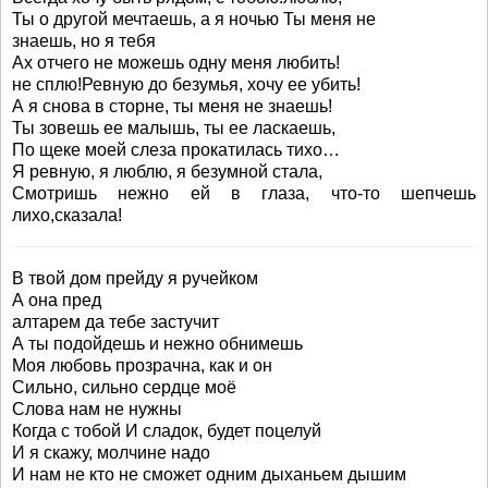
Ты о другой мечтаешь, а я ночью Ты меня не
знаешь, но я тебя
Ах отчего не можешь одну меня любить!
не сплю!Ревную до безумья, хочу ее убить!
А я снова в сторне, ты меня не знаешь!
Ты зовешь ее малышь, ты ее ласкаешь,
По щеке моей слеза прокатилась тихо…
Я ревную, я люблю, я безумной стала,
Смотришь нежно ей в глаза, что-то шепчешь
лихо,сказала!
В твой дом прейду я ручейком
А она пред
алтарем да тебе застучит
А ты подойдешь и нежно обнимешь
Моя любовь прозрачна, как и он
Сильно, сильно сердце моё
Слова нам не нужны
Когда с тобой И сладок, будет поцелуй
И я скажу, молчине надо
И нам не кто не сможет одним дыханьем дышим