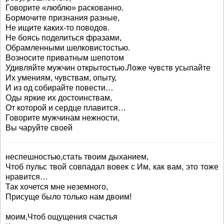
Говорите «люблю» раскованно.
Бормочите признания разные,
Не ищите каких-то поводов.
Не боясь поделиться фразами,
Обрамленными шелковистостью.
Возносите приватным шепотом
Удивляйте мужчин открытостью.Ложе чувств усыпайте
Их умениям, чувствам, опыту,
И из од собирайте повести…
Оды яркие их достоинствам,
От которой и сердце плавится…
Говорите мужчинам нежности,
Вы чаруйте своей
неспешностью,стать твоим дыханием,
Чтоб пульс твой совпадал вовек с Им, как вам, это тоже
нравится…
Так хочется мне неземного,
Присуще было только нам двоим!
моим,Чтоб ощущения счастья