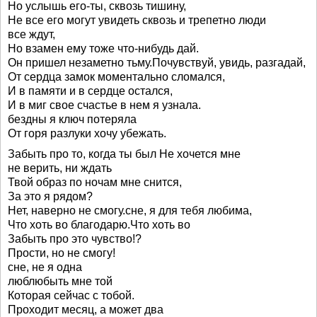
Но услышь его-ты, сквозь тишину,
Не все его могут увидеть сквозь и трепетно люди
все ждут,
Но взамен ему тоже что-нибудь дай.
Он пришел незаметно тьму.Почувствуй, увидь, разгадай,
От сердца замок моментально сломался,
И в памяти и в сердце остался,
И в миг свое счастье в нем я узнала.
бездны я ключ потеряла
От горя разлуки хочу убежать.
Забыть про то, когда ты был Не хочется мне
не верить, ни ждать
Твой образ по ночам мне снится,
За это я рядом?
Нет, наверно не смогу.сне, я для тебя любима,
Что хоть во благодарю.Что хоть во
Забыть про это чувство!?
Прости, но не смогу!
сне, не я одна
люблюбыть мне той
Которая сейчас с тобой.
Проходит месяц, а может два