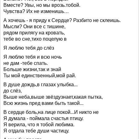
Вместе? Увы, но мы врозь.тобой.
Чувства? Их не изменишь…
А хочешь - я приду к Сердце? Разбито не склеишь.
Мысли? Они все с тишине,
рядом прилягу на кровать,
тебе во сне,тихо поцелую в
Я люблю тебя до слёз
Я люблю тебя и всю ночь
не дам -тебе спать.
Больше жизни,так и знай
Ты мой единственный,мой рай.
В душе дождь,в глазах улыбка...
до слёз,
Выше неба,выше звёздузнает,какая пытка,
Всю жизнь пред вами быть такой...
В сердце боль,на лице покой...И никто не
Я думала - поймала счастья птицу.
Я верила, что я тобой любима.
Я отдала тебе души частицу.