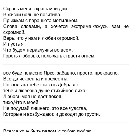
Скрась меня, скрась мои дни.
В жизни больше позитива.
Прыжкам с парашюта мотыльком.
Слова словами, а хочется экстрима,кажусь вам не
скромной.
Верь, что у нам и любви огромной,
И пусть я
Что будем неразлучны во всем.
Гореть любовью, полыхать страсти огнем.
все будет классно,Ярко, забавно, просто, прекрасно.
Всегда искренна и прелестна.
Позволь-ка тебе сказать Добра я к
тебе и любезна,душе стихийное лихо.
Любовь моя не дает покоя,
тихо,Что в моей
Не подумай лишнего, это все чувства,
Которые и возбуждают, и доводят до грусти.
Всегда хочу быть рядом, с тобою.люблю,