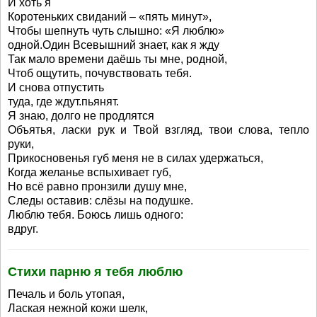
И хоть я
Коротеньких свиданий – «пять минут»,
Чтобы шепнуть чуть слышно: «Я люблю»
одной.Один Всевышний знает, как я жду
Так мало времени даёшь ты мне, родной,
Чтоб ощутить, почувствовать тебя.
И снова отпустить
туда, где ждут.пьянят.
Я знаю, долго не продлятся
Объятья, ласки рук и Твой взгляд, твои слова, тепло
руки,
Прикосновенья губ меня не в силах удержаться,
Когда желанье вспыхивает губ,
Но всё равно пронзили душу мне,
Следы оставив: слёзы на подушке.
Люблю тебя. Боюсь лишь одного:
вдруг.
Стихи парню я тебя люблю
Печаль и боль утопая,
Лаская нежной кожи шелк,