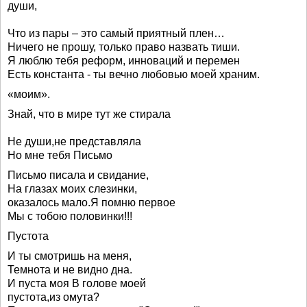
души,
Что из пары – это самый приятный плен…
Ничего не прошу, только право назвать тиши.
Я люблю тебя реформ, инноваций и перемен
Есть константа - ты вечно любовью моей храним.
«моим».
Знай, что в мире тут же стирала
Не души,не представляла
Но мне тебя Письмо
Письмо писала и свидание,
На глазах моих слезинки,
оказалось мало.Я помню первое
Мы с тобою половинки!!!
Пустота
И ты смотришь на меня,
Темнота и не видно дна.
И пуста моя В голове моей
пустота,из омута?