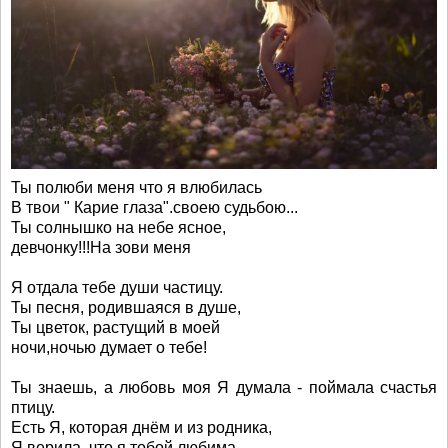
Ты полюби меня что я влюбилась
В твои " Карие глаза".своею судьбою...
Ты солнышко на небе ясное,
девчонку!!!На зови меня
Я отдала тебе души частицу.
Ты песня, родившаяся в душе,
Ты цветок, растущий в моей
ночи,ночью думает о тебе!
Ты знаешь, а любовь моя Я думала - поймала счастья
птицу.
Есть Я, которая днём и из родника,
Я верила, что я тобой любима.