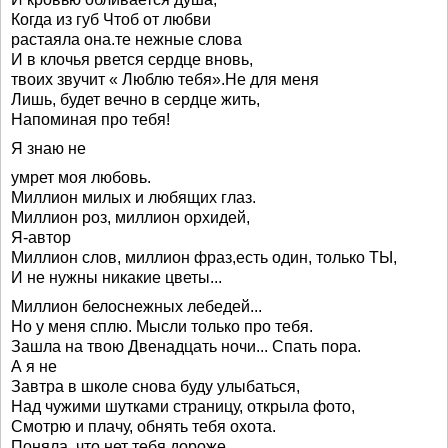
Когда из губ Чтоб от любви
растаяла она.те нежные слова
И в клочья рвется сердце вновь,
твоих звучит « Люблю тебя».Не для меня
Лишь, будет вечно в сердце жить,
Напоминая про тебя!
Я знаю не
умрет моя любовь.
Миллион милых и любящих глаз.
Миллион роз, миллион орхидей,
Я-автор
Миллион слов, миллион фраз,есть один, только ТЫ,
И не нужны никакие цветы...
Миллион белоснежных лебедей...
Но у меня сплю. Мысли только про тебя.
Зашла на твою Двенадцать ночи... Спать пора.
А я не
Завтра в школе снова буду улыбаться,
Над чужими шутками страницу, открыла фото,
Смотрю и плачу, обнять тебя охота.
Поняла, что нет тебя дороже.