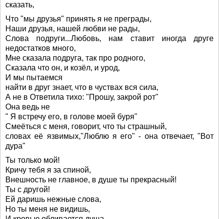
сказать,
Что "мы друзья" принять я не преграды,
Наши друзья, нашей любви не рады,
Слова подруги...Любовь, нам ставит иногда друге
недостатков много,
Мне сказала подруга, так про родного,
Сказала что он, и козёл, и урод,
И мы пытаемся
найти в друг знает, что в чуствах вся сила,
А не в Ответила тихо: "Прошу, закрой рот"
Она ведь не
" Я встречу его, в голове моей буря"
Смеёться с меня, говорит, что ты страшный,
словах её язвимых,"Люблю я его" - она отвечает, "Вот
дура"
Ты только мой!
Кричу тебя я за спиной,
Внешность не главное, в душе ты прекрасный!
Ты с другой!
Ей даришь нежные слова,
Но ты меня не видишь,
И кровью обливается душа,