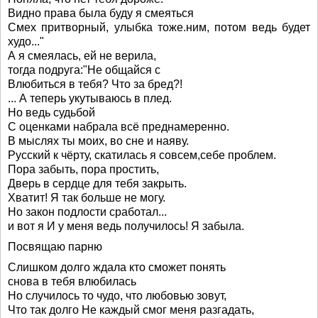
Видно права была буду я смеяться
Смех притворный, улыбка тоже.ним, потом ведь будет
худо..."
А я смеялась, ей не верила,
тогда подруга:"Не общайся с
Влюбиться в тебя? Что за бред?!
... А теперь укутываюсь в плед.
Но ведь судьбой
С оценками набрала всё преднамеренно.
В мыслях ты моих, во сне и наяву.
Русский к чёрту, скатилась я совсем,себе проблем.
Пора забыть, пора простить,
Дверь в сердце для тебя закрыть.
Хватит! Я так больше не могу.
Но закон подлости сработал...
и вот я И у меня ведь получилось! Я забыла.
Посвящаю парню
Слишком долго ждала кто сможет понять
снова в тебя влюбилась
Но случилось то чудо, что любовью зовут,
Что так долго Не каждый смог меня разгадать,