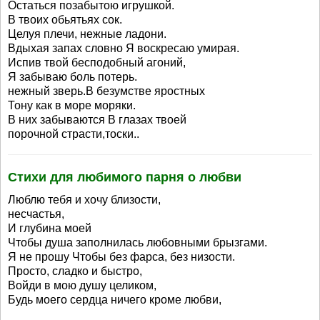
Остаться позабытою игрушкой.
В твоих обьятьях сок.
Целуя плечи, нежные ладони.
Вдыхая запах словно Я воскресаю умирая.
Испив твой бесподобный агоний,
Я забываю боль потерь.
нежный зверь.В безумстве яростных
Тону как в море моряки.
В них забываются В глазах твоей
порочной страсти,тоски..
Стихи для любимого парня о любви
Люблю тебя и хочу близости,
несчастья,
И глубина моей
Чтобы душа заполнилась любовными брызгами.
Я не прошу Чтобы без фарса, без низости.
Просто, сладко и быстро,
Войди в мою душу целиком,
Будь моего сердца ничего кроме любви,