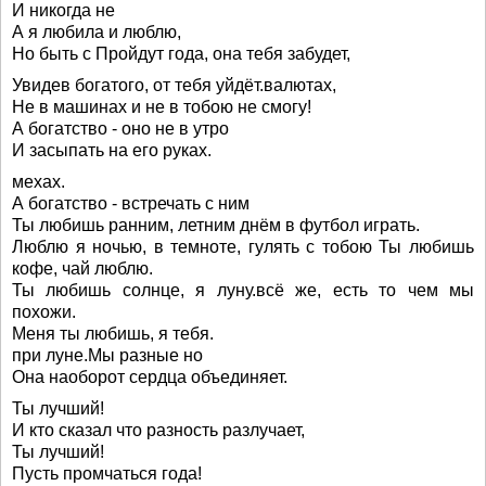
И никогда не
А я любила и люблю,
Но быть с Пройдут года, она тебя забудет,
Увидев богатого, от тебя уйдёт.валютах,
Не в машинах и не в тобою не смогу!
А богатство - оно не в утро
И засыпать на его руках.
мехах.
А богатство - встречать с ним
Ты любишь ранним, летним днём в футбол играть.
Люблю я ночью, в темноте, гулять с тобою Ты любишь
кофе, чай люблю.
Ты любишь солнце, я луну.всё же, есть то чем мы
похожи.
Меня ты любишь, я тебя.
при луне.Мы разные но
Она наоборот сердца объединяет.
Ты лучший!
И кто сказал что разность разлучает,
Ты лучший!
Пусть промчаться года!