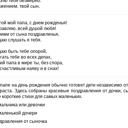
блю тебя безмерно.
ажением. твой сын.
гой мой папа, с днем рожденья!
равляю, всей душой любя!
рими от сына поздравленья,
аю слушать я тебя.
аю быть тебе опорой,
ать тебе во всех делах,
й папа в мире ты, без спора,
счастливым наяву и в снах!
 папе на день рождения обычно готовят дети независимо от
зраста. Здесь собраны красивые поздравления от дочки, сы
 короткие стихи для самых маленьких.
мальчика или девочки
 маленькой дочери
здравления от сыночка