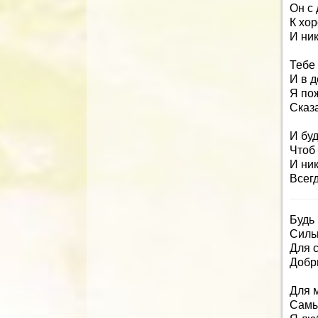
Он с 
К хо
И ник
Тебе 
И в 
Я пож
Сказа
И бу
Чтоб 
И ник
Всегд
Будь
Силь
Для 
Добр
Для 
Самы