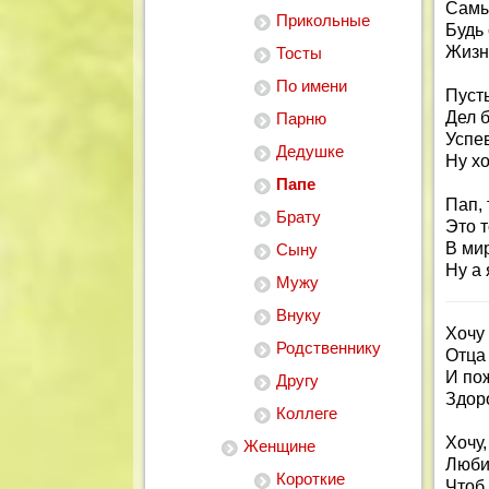
Самы
Прикольные
Будь 
Жизн
Тосты
По имени
Пусть
Дел 
Парню
Успев
Дедушке
Ну хо
Папе
Пап, 
Брату
Это т
В мир
Сыну
Ну а
Мужу
Внуку
Хочу
Родственнику
Отца 
И пож
Другу
Здоро
Коллеге
Хочу,
Женщине
Любил
Короткие
Чтоб 