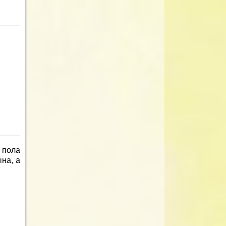
 пола
на, а