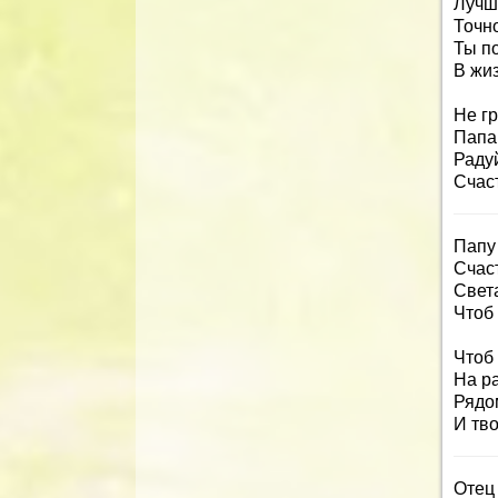
Лучш
Точно
Ты п
В жиз
Не гр
Папа,
Раду
Счаст
Папу
Счас
Свет
Чтоб 
Чтоб 
На ра
Рядо
И тв
Отец