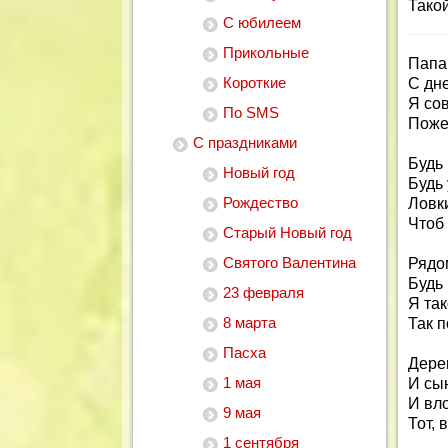
Такой
С юбилеем
Прикольные
Папа,
Короткие
С дн
Я со
По SMS
Поже
С праздниками
Будь
Новый год
Будь
Рождество
Ловк
Чтоб 
Старый Новый год
Святого Валентина
Рядом
Будь
23 февраля
Я та
8 марта
Так п
Пасха
Дере
1 мая
И сын
И вл
9 мая
Тот, 
1 сентября