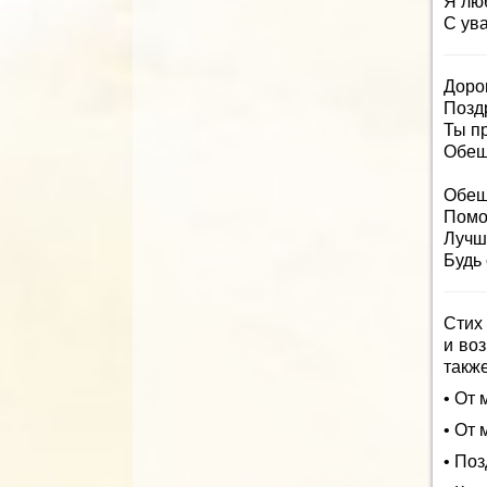
Я лю
С ув
Доро
Позд
Ты п
Обещ
Обещ
Помог
Лучши
Будь 
Стих
и во
также
• От 
• От
• По