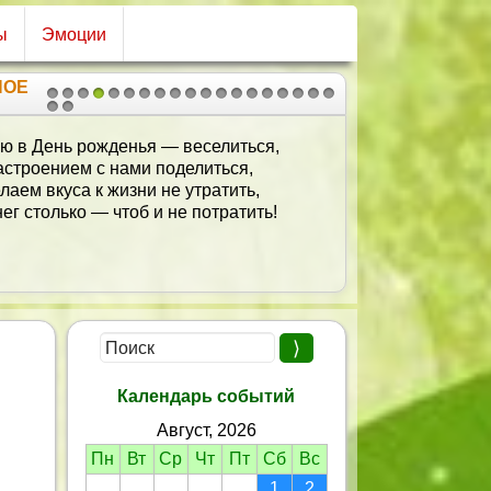
ы
Эмоции
НОЕ
1
2
3
4
5
6
7
8
9
10
11
12
13
14
15
16
17
18
19
20
21
ю в День рожденья — веселиться,
строением с нами поделиться,
лаем вкуса к жизни не утратить,
ег столько — чтоб и не потратить!
Календарь событий
Август, 2026
Пн
Вт
Ср
Чт
Пт
Сб
Вс
1
2