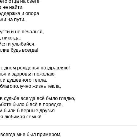
его отца на свете
 не найти,
оддержка и опора
ни на пути.
усти и не печалься,
 никогда.
йся и улыбайся,
лив будь всегда!
 с днем рожденья поздравляю!
тья и здоровья пожелаю,
а и душевного тепла,
благополучно жизнь текла,
в судьбе всегда всё было гладко,
боте было б всё в порядке,
м были б верные друзья
оя любимая семья!
 всегда мне был примером,