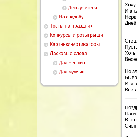
Хочу
День учителя
И в к
На свадьбу
Нерв
Дней
Тосты на праздник
Конкурсы и розыгрыши
Отец,
Картинки-мотиваторы
Пуст
Хоть 
Ласковые слова
Весе
Для женщин
Не зл
Для мужчин
Быва
И зна
Всег
Позд
Папу 
В это
Очен