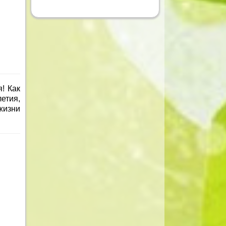
! Как
летия,
жизни