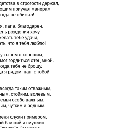
детства в строгости держал,
рошим приучал манерам
огда не обижал!
я, папа, благодарен.
день рождения хочу
елать тебе удачи,
ть, что я тебя люблю!
ду сыном я хорошим,
мог гордиться отец мной.
огда тебя не брошу.
а я рядом, пап, с тобой!
 всегда таким отважным,
ным, стойким, волевым,
семьи особо важным,
ым, чутким и родным.
меня служи примером,
й близкий из мужчин.