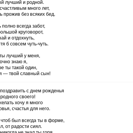
й лучший и родной.
счастливым много лет,
ь прожив без всяких бед.
 полно всегда забот,
большой круговорот,
ай и отдохнуть,
тя б совсем чуть-чуть.
ты лучший у меня,
очно знаю я,
е ты такой один,
 я — твой славный сын!
 поздравить с днем рожденья
родного своего!
елать хочу я много
вья, счастья для него.
 чтоб был всегда ты в форме,
, от радости сиял.
никогда не знал ты горя