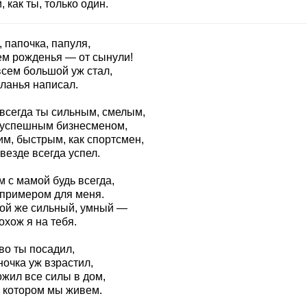
, как ты, только один.
 папочка, папуля,
ем рожденья — от сынули!
всем большой уж стал,
ланья написал.
 всегда ты сильным, смелым,
 успешным бизнесменом,
им, быстрым, как спортсмен,
везде всегда успел.
 с мамой будь всегда,
 примером для меня.
кой же сильный, умный —
охож я на тебя.
во ты посадил,
очка уж взрастил,
ожил все силы в дом,
в котором мы живем.