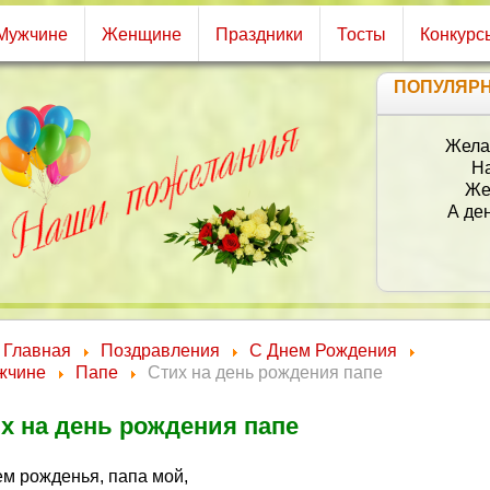
Мужчине
Женщине
Праздники
Тосты
Конкурс
ПОПУЛЯР
Жела
На
Же
А ден
Главная
Поздравления
С Днем Рождения
жчине
Папе
Стих на день рождения папе
х на день рождения папе
ем рожденья, папа мой,