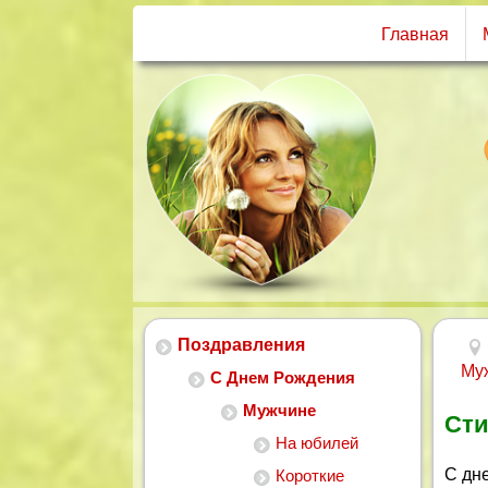
Главная
Поздравления
Му
С Днем Рождения
Мужчине
Сти
На юбилей
С дн
Короткие