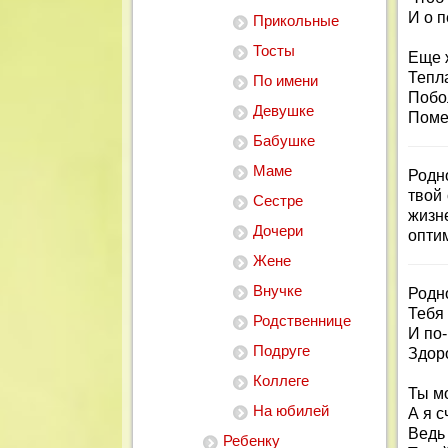
И о 
Прикольные
Тосты
Еще 
Тепла
По имени
Побо
Девушке
Поме
Бабушке
Маме
Родн
твой 
Сестре
жизн
Дочери
опти
Жене
Внучке
Родн
Тебя
Родственнице
И по
Подруге
Здоро
Коллеге
Ты мо
На юбилей
А я 
Ведь
Ребенку