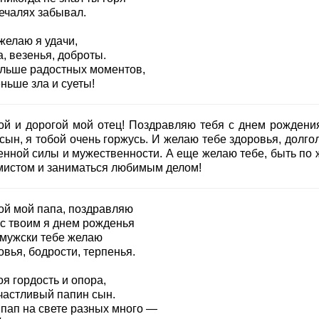
печалях забывал.
желаю я удачи,
, везенья, доброты.
льше радостных моментов,
ньше зла и суеты!
ой и дорогой мой отец! Поздравляю тебя с днем рождения
сын, я тобой очень горжусь. И желаю тебе здоровья, долго
енной силы и мужественности. А еще желаю тебе, быть по 
мистом и заниматься любимым делом!
ой мой папа, поздравляю
 с твоим я днем рожденья
-мужски тебе желаю
вья, бодрости, терпенья.
я гордость и опора,
счастливый папин сын.
 пап на свете разных много —