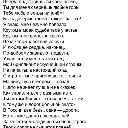
Всегда подставишь ты своё плечо,
Ты для меня свернёшь любые горы,
Тебе любые ветры нипочём!
Быть дочерью твоей - такое счастье!
Я знаю, мне безумно повезло!
Кругом в моей судьбе твоё участье,
Кругом твоё широкое крыло.
Везде твои заботливые руки
И любящее сердце, наконец.
По-доброму завидуют подруги,
Узнав, что у меня такой отец.
Мой бриллиант искуснейшей огранки,
Не папа ты, а настоящий клад!
С утра ты мне пригонишь со стоянки
Машину, ну а вечером — назад.
Никто не знает лучше и не скажет,
Как управляться с разными авто.
Ты автомобилист с солидным стажем,
К тому же и дорог большой знаток!
В России две беды, одна — дороги,
Но ты уже давно воюешь с ней,
За качеством следишь ты очень строго,
Твоих дорог не сыщется ровней!