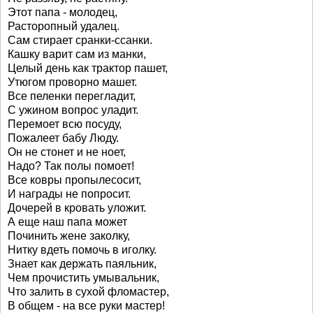
Этот папа - молодец,
Расторопный удалец.
Сам стирает сранки-ссанки.
Кашку варит сам из манки,
Целый день как трактор пашет,
Утюгом проворно машет.
Все пеленки перегладит,
С ужином вопрос уладит.
Перемоет всю посуду,
Пожалеет бабу Люду.
Он не стонет и не ноет,
Надо? Так полы помоет!
Все ковры пропылесосит,
И награды не попросит.
Дочерей в кровать уложит.
А еще наш папа может
Починить жене заколку,
Нитку вдеть помочь в иголку.
Знает как держать паяльник,
Чем прочистить умывальник,
Что залить в сухой фломастер,
В общем - на все руки мастер!