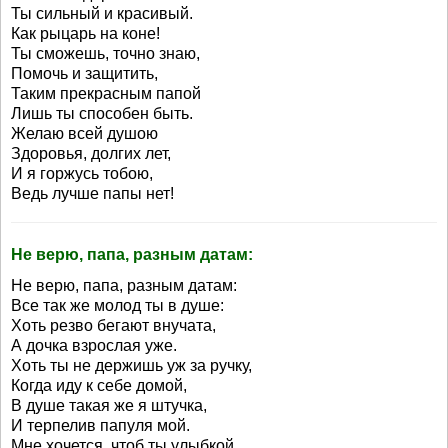
Ты сильный и красивый.
Как рыцарь на коне!
Ты сможешь, точно знаю,
Помочь и защитить,
Таким прекрасным папой
Лишь ты способен быть.
Желаю всей душою
Здоровья, долгих лет,
И я горжусь тобою,
Ведь лучше папы нет!
Не верю, папа, разным датам:
Не верю, папа, разным датам:
Все так же молод ты в душе:
Хоть резво бегают внучата,
А дочка взрослая уже.
Хоть ты не держишь уж за ручку,
Когда иду к себе домой,
В душе такая же я штучка,
И терпелив папуля мой.
Мне хочется, чтоб ты улыбкой