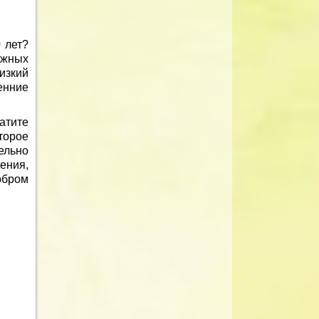
 лет?
ужных
изкий
енние
атите
торое
ельно
ения,
обром