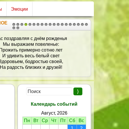
ы
Эмоции
НОЕ
1
2
3
4
5
6
7
8
9
10
11
12
13
14
15
16
17
18
19
20
21
с поздравляя с днём рожденья
Мы выражаем повеленье:
Прожить примерно сотню лет
И удивить весь белый свет
Здоровьем, бодростью своей,
Hа радость близких и друзей!
Календарь событий
Август, 2026
Пн
Вт
Ср
Чт
Пт
Сб
Вс
1
2