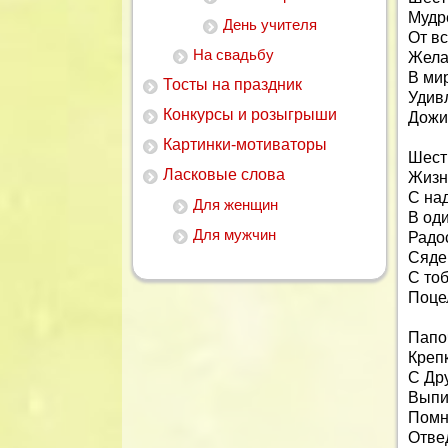
Мудре
День учителя
От вс
На свадьбу
Жела
В ми
Тосты на праздник
Удивл
Конкурсы и розыгрыши
Дожит
Картинки-мотиваторы
Шест
Ласковые слова
Жизн
С на
Для женщин
В оди
Для мужчин
Радос
Сядем
С то
Поцел
Папо
Крепк
С Др
Выпи
Помни
Отвед