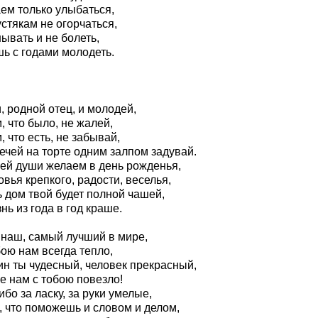
ем только улыбаться,
стякам не огорчаться,
ывать и не болеть,
шь с годами молодеть.
 родной отец, и молодей,
, что было, не жалей,
, что есть, не забывай,
ечей на торте одним залпом задувай.
сей души желаем в день рожденья,
вья крепкого, радости, веселья,
 дом твой будет полной чашей,
нь из года в год краше.
 наш, самый лучший в мире,
ою нам всегда тепло,
ин ты чудесный, человек прекрасный,
е нам с тобою повезло!
бо за ласку, за руки умелые,
, что поможешь и словом и делом,