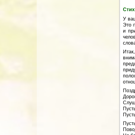
Стих
У ва
Это 
и пр
чело
слова
Итак
вним
пред
прид
поло
отно
Позд
Доро
Слуш
Пусть
Пуст
Пусть
Пово