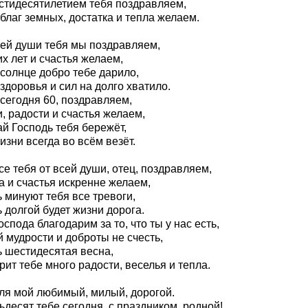
стидесятилетием тебя поздравляем,
благ земных, достатка и тепла желаем.
сей души тебя мы поздравляем,
х лет и счастья желаем,
 солнце добро тебе дарило,
здоровья и сил на долго хватило.
сегодня 60, поздравляем,
, радости и счастья желаем,
й Господь тебя бережёт,
изни всегда во всём везёт.
е тебя от всей души, отец, поздравляем,
а и счастья искренне желаем,
 минуют тебя все тревоги,
 долгой будет жизни дорога.
спода благодарим за то, что ты у нас есть,
 мудрости и доброты не счесть,
ь шестидесятая весна,
ит тебе много радости, веселья и тепла.
ля мой любимый, милый, дорогой.
десят тебе сегодня, с праздником, родной!