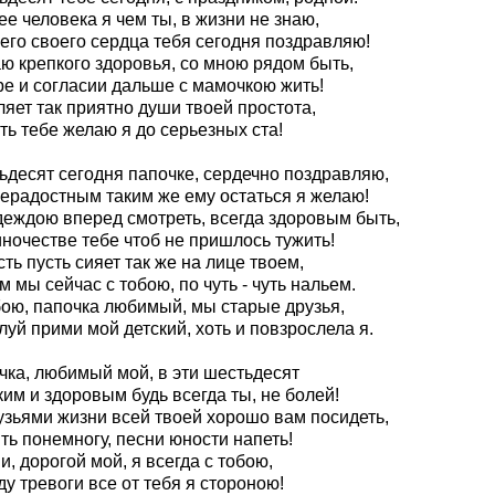
е человека я чем ты, в жизни не знаю,
его своего сердца тебя сегодня поздравляю!
ю крепкого здоровья, со мною рядом быть,
ре и согласии дальше с мамочкою жить!
яет так приятно души твоей простота,
ь тебе желаю я до серьезных ста!
ьдесят сегодня папочке, сердечно поздравляю,
ерадостным таким же ему остаться я желаю!
деждою вперед смотреть, всегда здоровым быть,
ночестве тебе чтоб не пришлось тужить!
ть пусть сияет так же на лице твоем,
 мы сейчас с тобою, по чуть - чуть нальем.
бою, папочка любимый, мы старые друзья,
уй прими мой детский, хоть и повзрослела я.
чка, любимый мой, в эти шестьдесят
им и здоровым будь всегда ты, не болей!
узьями жизни всей твоей хорошо вам посидеть,
ть понемногу, песни юности напеть!
, дорогой мой, я всегда с тобою,
у тревоги все от тебя я стороною!