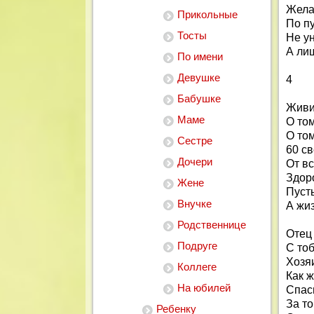
Жела
Прикольные
По пу
Тосты
Не ун
А ли
По имени
Девушке
4
Бабушке
Живи,
Маме
О том
О том
Сестре
60 св
Дочери
От в
Здоро
Жене
Пусть
Внучке
А жиз
Родственнице
Отец
Подруге
С тоб
Хозя
Коллеге
Как ж
На юбилей
Спаси
За то
Ребенку