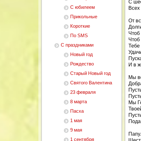
С ше
С юбилеем
Всех 
Прикольные
От в
Короткие
Долги
Чтоб
По SMS
Чтоб 
С праздниками
Тебе 
Удачи
Новый год
Пуска
Рождество
И в ж
Старый Новый год
Мы вс
Святого Валентина
Добр
Пусть
23 февраля
Пусть
8 марта
Мы Го
Твоей
Пасха
Пуст
1 мая
Подар
9 мая
Папу
1 сентября
Шесть