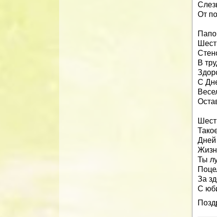
Слезы
От п
Папо
Шест
Стен
В тру
Здоро
С Дн
Весе
Оста
Шест
Такое
Дней 
Жизнь
Ты лу
Поце
За зд
С юб
Позд