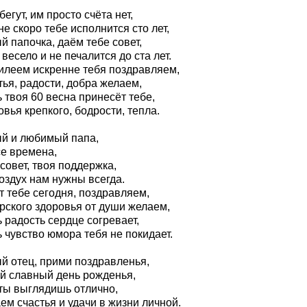
бегут, им просто счёта нет,
е скоро тебе исполнится сто лет,
 папочка, даём тебе совет,
весело и не печалится до ста лет.
илеем искренне тебя поздравляем,
ья, радости, добра желаем,
 твоя 60 весна принесёт тебе,
вья крепкого, бодрости, тепла.
й и любимый папа,
се времена,
совет, твоя поддержка,
оздух нам нужны всегда.
т тебе сегодня, поздравляем,
рского здоровья от души желаем,
 радость сердце согревает,
 чувство юмора тебя не покидает.
й отец, прими поздравленья,
ой славный день рожденья,
 ты выглядишь отлично,
м счастья и удачи в жизни личной.