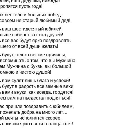
лей, наш дедушка, никогда!
ропятся пусть года!
их лет тебе и больших побед
совсем не старый любимый дед!
ь ваш шестидесятый юбилей
льше соберет за стол друзей!
 все вас будут ярко поздравлять
шего от всей души желать!
 будут только веские причины,
вспоминать о том, что вы Мужчина!
ем Мужчина с буквы вы большой
ромною и чистою душой!
 вам сулят лишь блага и успехи!
 будут в радость все земные вехи!
 вами внуки, как всегда, гордятся!
ем вам на пьедестал подняться!
ас пришли поздравить с юбилеем,
 пожелать добра на много лет…
ай мечты исполнятся скорее,
 в жизни ярко светит солнца свет!