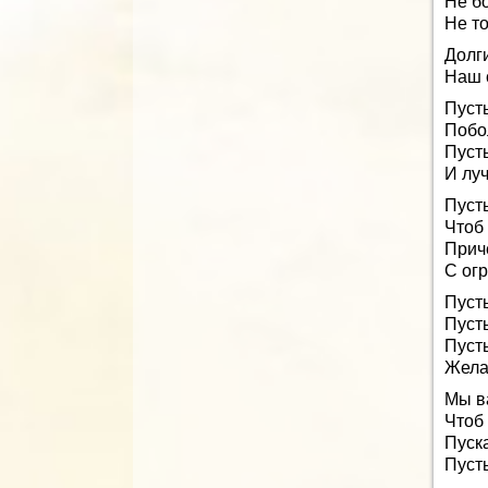
Не бо
Не то
Долг
Наш 
Пуст
Побо
Пусть
И луч
Пусть
Чтоб 
Прич
С ог
Пусть
Пусть
Пусть
Жела
Мы в
Чтоб
Пуск
Пусть