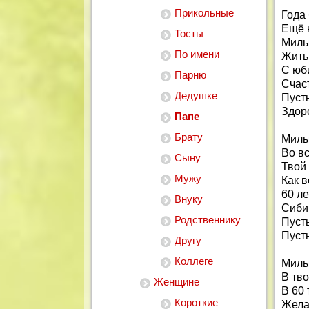
Прикольные
Года 
Ещё н
Тосты
Милый
По имени
Жить 
С юб
Парню
Счаст
Дедушке
Пусть
Здоро
Папе
Брату
Милы
Во в
Сыну
Твой 
Мужу
Как в
60 ле
Внуку
Сиби
Родственнику
Пусть
Пусть
Другу
Коллеге
Милы
В тв
Женщине
В 60
Короткие
Желае