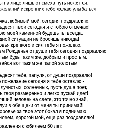
 на лице лишь от смеха путь искрятся,
ожеланий искренних тебе желаю улыбаться!
чка любимый мой, сегодня поздравляю,
ьдесят твои сегодня я с тобою отмечаю!
ою моей каменной будешь ты всегда,
дной ситуации не бросишь никогда!
вья крепкого и сил тебе я пожелаю,
ем Рожденья от души тебя сегодня поздравляю!
лым будь таким же, добрым и простым,
вайся вот таким же папой золотым!
ьдесят тебе, папуля, от души поздравлю!
 пожелание сегодня я тебе оставлю -
лучистых, солнечных, пусть душа поет,
 твоя размеренно и легко пускай идет!
чший человек на свете, это точно знай,
луи в обе щеки от меня ты принимай!
оровье за твое этот бокал я поднимаю
илеем, дорогой мой, еще раз поздравляю!
равления с юбилеем 60 лет: