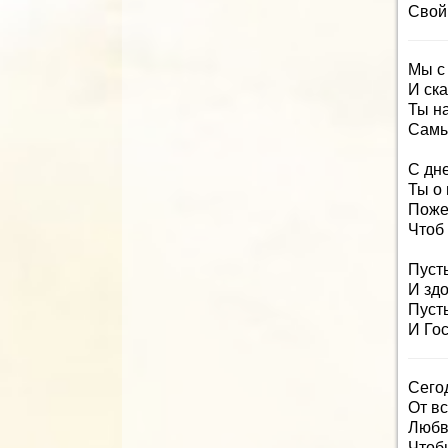
Свой
Мы с
И ска
Ты н
Самы
С дн
Ты о 
Поже
Чтоб 
Пусть
И здо
Пусть
И Гос
Сего
От в
Любв
Чтоб