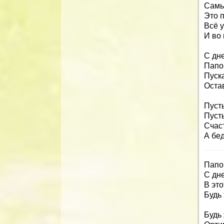
Самы
Это 
Всё у
И во 
С дн
Папо
Пуск
Оста
Пусть
Пусть
Счаст
А бе
Папо
С дн
В это
Будь 
Будь