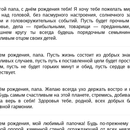
гой папа, с днём рождения тебя! Я хочу тебе пожелать ми
 над головой, без пасмурного настроения, солнечного з
ри и головокружительных событий. Пусть будет прочным
овье, дела — прибыльными, товарищи — преданными
шнем кругу ты всегда будешь порядочным семьяни
тливым отцом своих детей.
ем рождения, папа. Пусть жизнь состоит из добрых зна
ливых случаев, пусть путь к поставленной цели будет прос
им, пусть не будет горьких минут и обид, пусть сердце в
ствует.
ём рождения, папа. Желаю всегда ухо держать востро и
 Будь самым счастливым на этой планете, стремись, добива
да верь в себя! Здоровья тебе, родной, всех добрых б
вной гармонии.
ем рождения, мой любимый папочка! Будь по-прежнему
ной опорой, каменной стеной, ограждающей от всех невзг