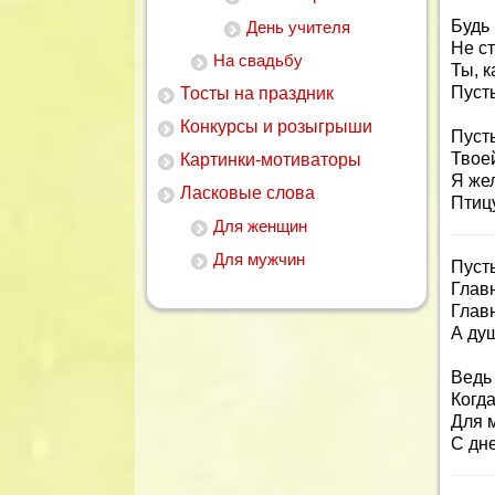
Будь
День учителя
Не с
На свадьбу
Ты, к
Пусть
Тосты на праздник
Конкурсы и розыгрыши
Пусть
Твоей
Картинки-мотиваторы
Я же
Ласковые слова
Птицу
Для женщин
Для мужчин
Пуст
Главн
Главн
А ду
Ведь 
Когда
Для 
С дн