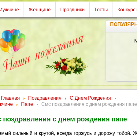
Мужчине
Женщине
Праздники
Тосты
Конкурс
ПОПУЛЯР
Я
П
Главная
Поздравления
С Днем Рождения
жчине
Папе
Смс поздравления с днем рождения папе
 поздравления с днем рождения папе
амый сильный и крутой, всегда горжусь и дорожу тобой. 