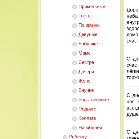
Прикольные
Доро
Тосты
неба
внут
По имени
здор
Девушке
дома
счас
Бабушке
Маме
С дн
Сестре
счаст
лёгк
Дочери
торже
Жене
Внучке
С дн
Родственнице
нос.
всег
Подруге
душе
Коллеге
На юбилей
С дн
Ребенку
глав