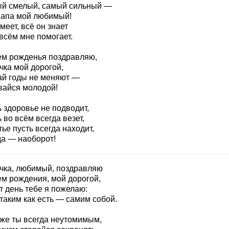
й смелый, самый сильный —
папа мой любимый!
меет, всё он знает
всём мне помогает.
ем рожденья поздравляю,
чка мой дорогой,
ай годы не меняют —
вайся молодой!
 здоровье не подводит,
 во всём всегда везет,
ье пусть всегда находит,
да — наоборот!
чка, любимый, поздравляю
ем рождения, мой дорогой,
т день тебе я пожелаю:
таким как есть — самим собой.
 же ты всегда неутомимым,