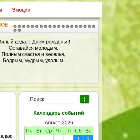
ы
Эмоции
НОЕ
1
2
3
4
5
6
7
8
9
10
11
12
13
14
15
16
17
18
19
20
21
 поздравляю с Днем рождения,
Желаю крепкого здоровья,
Любви, заботы, уважения
И окруженной быть любовью.
усть дарят радость дети, внуки,
Желаю много долгих лет
Жить в радости, не зная скуки,
Всегда счастливо и без бед.
Календарь событий
Август, 2026
Пн
Вт
Ср
Чт
Пт
Сб
Вс
Желаю
1
2