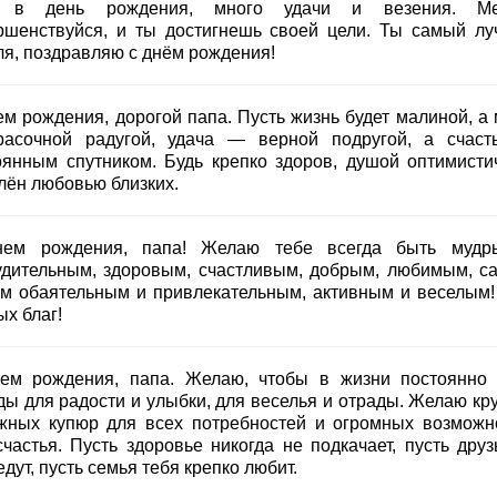
е в день рождения, много удачи и везения. Меч
ршенствуйся, и ты достигнешь своей цели. Ты самый лу
ля, поздравляю с днём рождения!
ем рождения, дорогой папа. Пусть жизнь будет малиной, а 
асочной радугой, удача — верной подругой, а счас
оянным спутником. Будь крепко здоров, душой оптимисти
лён любовью близких.
ем рождения, папа! Желаю тебе всегда быть муд
удительным, здоровым, счастливым, добрым, любимым, с
м обаятельным и привлекательным, активным и веселым!
х благ!
ем рождения, папа. Желаю, чтобы в жизни постоянно
ды для радости и улыбки, для веселья и отрады. Желаю кр
жных купюр для всех потребностей и огромных возможн
счастья. Пусть здоровье никогда не подкачает, пусть друз
дут, пусть семья тебя крепко любит.