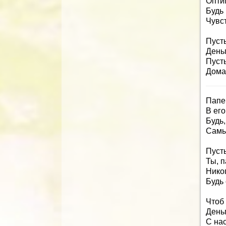
Опти
Будь
Чувс
Пусть
Деньг
Пусть
Дома 
Папе
В ег
Будь,
Самы
Пусть
Ты, п
Никог
Будь
Чтоб
Деньг
С на