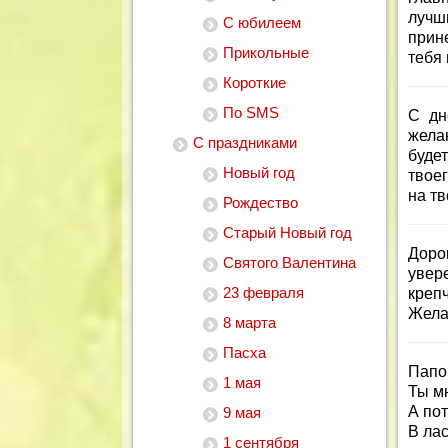
лучш
С юбилеем
прине
Прикольные
тебя
Короткие
По SMS
С дн
жела
С праздниками
буде
Новый год
твое
на т
Рождество
Старый Новый год
Доро
Святого Валентина
увер
23 февраля
креп
Жела
8 марта
Пасха
Папо
1 мая
Ты мн
А пот
9 мая
В лас
1 сентября