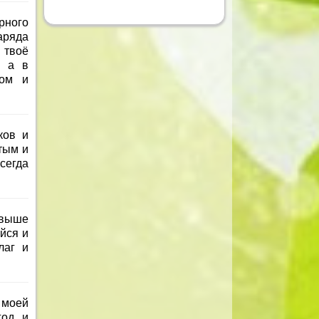
рного
аряда
 твоё
, а в
ном и
ков и
тым и
сегда
 выше
йся и
лаг и
 моей
од, и