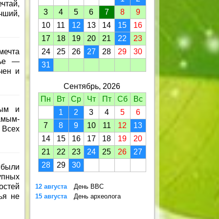
тай,
3
4
5
6
7
8
9
чший,
10
11
12
13
14
15
16
17
18
19
20
21
22
23
мечта
24
25
26
27
28
29
30
тье —
31
чен и
Сентябрь, 2026
Пн
Вт
Ср
Чт
Пт
Сб
Вс
рым и
1
2
3
4
5
6
амым-
7
8
9
10
11
12
13
 Всех
14
15
16
17
18
19
20
21
22
23
24
25
26
27
28
29
30
 были
упных
остей
12 августа
День ВВС
ья не
15 августа
День археолога