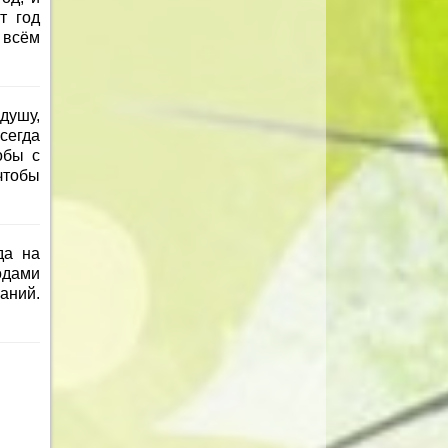
т год
о всём
душу,
сегда
обы с
чтобы
да на
одами
аний.