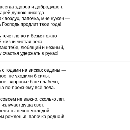
 всегда здоров и добродушен,
тарей душою никогда.
ак воздух, папочка, мне нужен —
 Господь продлит твои года!
 течет легко и безмятежно
 жизни чистая река.
лаю тебе, любящий и нежный,
 счастья удержать в руках!
ь с годами на висках седины —
ое, не уходили б силы.
ое, здоровье б не слабело,
ша по-прежнему всё пела.
совсем не важно, сколько лет,
 излучает душа свет.
меня ты вечно молодой.
ем рожденья, папочка родной!