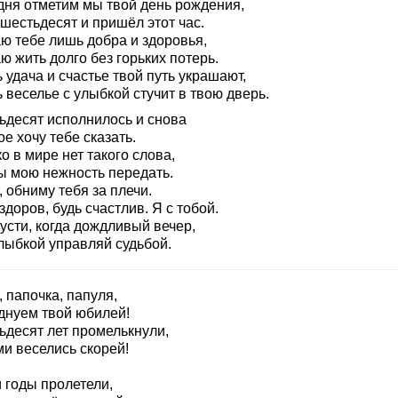
дня отметим мы твой день рождения,
шестьдесят и пришёл этот час.
ю тебе лишь добра и здоровья,
 жить долго без горьких потерь.
 удача и счастье твой путь украшают,
 веселье с улыбкой стучит в твою дверь.
ьдесят исполнилось и снова
е хочу тебе сказать.
о в мире нет такого слова,
ы мою нежность передать.
 обниму тебя за плечи.
здоров, будь счастлив. Я с тобой.
усти, когда дождливый вечер,
улыбкой управляй судьбой.
 папочка, папуля,
днуем твой юбилей!
ьдесят лет промелькнули,
ми веселись скорей!
 годы пролетели,