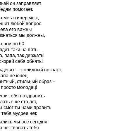
мьей он заправляет
седям помогает.
-мега-гипер мозг,
ешит любой вопрос.
дела его важны
изнаться мы должны,
 свои он 60
дит-таки на пять.
, папа, так держать!
скорей себя обнять!
ьдесят — солидный возраст,
папа не юнец
антный, стильный образ –
 просто молодец!
еши тебя поздравить
ать еще сто лет,
ы смог ты нами править
 тебя мудрее нет.
ались мы все сегодня,
ы чествовать тебя.