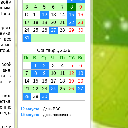
твоём
3
4
5
6
7
8
9
ивым,
Папа,
10
11
12
13
14
15
16
17
18
19
20
21
22
23
ервы,
24
25
26
27
28
29
30
емьи!
31
и все
 и мы
чтобы
Сентябрь, 2026
Пн
Вт
Ср
Чт
Пт
Сб
Вс
 всей
1
2
3
4
5
6
 дне,
7
8
9
10
11
12
13
ути к
14
15
16
17
18
19
20
ия и
21
22
23
24
25
26
27
 твоё
28
29
30
стья.
оянно
12 августа
День ВВС
сегда
15 августа
День археолога
тье и