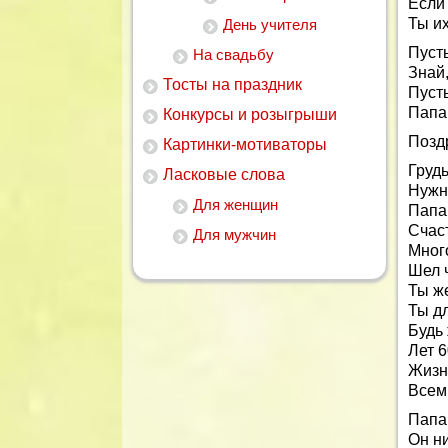
Если 
Ты и
День учителя
Пусть
На свадьбу
Знай,
Тосты на праздник
Пусть
Папа,
Конкурсы и розыгрыши
Позд
Картинки-мотиваторы
Грудь
Ласковые слова
Нужн
Для женщин
Папа
Счаст
Для мужчин
Мног
Шел ч
Ты же
Ты дл
Будь
Лет 6
Жизн
Всем
Папа
Он н