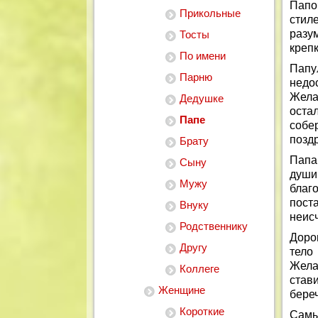
Папо
Прикольные
стил
разу
Тосты
крепк
По имени
Папу
Парню
недо
Жела
Дедушке
оста
Папе
собе
поздр
Брату
Папа
Сыну
души
Мужу
благ
пос
Внуку
неис
Родственнику
Доро
Другу
тело
Жела
Коллеге
став
Женщине
береч
Короткие
Самы