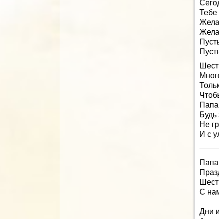
Сего
Тебе 
Жела
Желаю
Пусть
Пусть
Шест
Много
Тольк
Чтоб
Папа,
Будь 
Не гр
И с 
Папа,
Праз
Шест
С на
Дни и