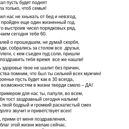
ал пусть будет поднят
а только, чтоб семья!
ил нас не хныкать от бед и невзгод,
и пройден еще один жизненный год.
го выстроив чисел порядковых ряд,
чаем сегодня тебе 60.
алей о прошедшем, не думай скорбя,
ди, собрались за столом все друзья,
леги, с кем съеден пуд соли, пришли
 поздравить тебя время все же нашли!
 здоровье твое не шалит без причин,
ства помним, что был ты сильней всех мужчин!
оенье пусть будет как в 30 всегда,
 возможностям в жизни тверди смело – ДА!
римером для нас ты, папуля, во всем,
бя тост заздравный сегодня нальем!
ь твой бодрый и громкий раскатистый смех
олго звучит и приветствует всех!
, прими от меня поздравления,
благ этой жизни желаю сейчас.