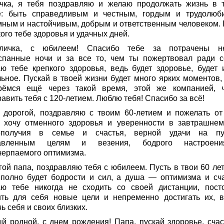
чка, я тебя поздравляю и желаю продолжать жизнь в 
е: быть справедливым и честным, гордым и трудолюб
мным и настойчивым, добрым и ответственным человеком. 
ого тебе здоровья и удачных дней.
личка, с юбилеем! Спасибо тебе за потрачены н
спанные ночи и за все то, чем ты пожертвовал ради с
ю тебе крепкого здоровья, ведь будет здоровье, будет 
льное. Пускай в твоей жизни будет много ярких моментов,
рёмся ещё через такой время, этой же компанией, 
авить тебя с 120-летием. Люблю тебя! Спасибо за всё!
 дорогой, поздравляю с твоим 60-летием и пожелать от
 хочу отменного здоровья и уверенности в завтрашнем
ополучия в семье и счастья, верной удачи на п
тавленным целям и везения, бодрого настроен
черпаемого оптимизма.
гой папа, поздравляю тебя с юбилеем. Пусть в твои 60 лет
 полно будет бодрости и сил, а душа — оптимизма и сча
ю тебе никогда не сходить со своей дистанции, пост
ить для себя новые цели и непременно достигать их, в
ь себя и своих близких.
й родной, с днем рождения! Папа, пускай здоровье, счас