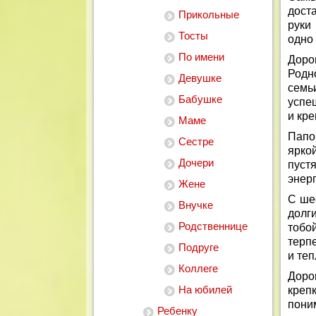
дост
Прикольные
руки
Тосты
одно 
По имени
Доро
Родн
Девушке
семь
Бабушке
успе
и кр
Маме
Папоч
Сестре
ярко
Дочери
пуст
энерг
Жене
С ше
Внучке
долг
Родственнице
тобо
терп
Подруге
и теп
Коллеге
Доро
На юбилей
креп
пони
Ребенку