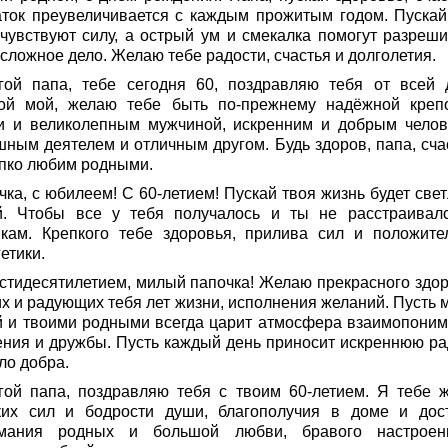
аток преувеличивается с каждым прожитым годом. Пускай
 чувствуют силу, а острый ум и смекалка помогут разреши
сложное дело. Желаю тебе радости, счастья и долголетия.
гой папа, тебе сегодня 60, поздравляю тебя от всей 
ой мой, желаю тебе быть по-прежнему надёжной креп
и и великолепным мужчиной, искренним и добрым челов
шным деятелем и отличным другом. Будь здоров, папа, сча
епко любим родными.
ка, с юбилеем! С 60-летием! Пускай твоя жизнь будет свет
й. Чтобы все у тебя получалось и ты не расстраивал
якам. Крепкого тебе здоровья, прилива сил и положите
етики.
стидесятилетием, милый папочка! Желаю прекрасного здор
их и радующих тебя лет жизни, исполнения желаний. Пусть 
й и твоими родными всегда царит атмосфера взаимопоним
ения и дружбы. Пусть каждый день приносит искреннюю ра
ло добра.
гой папа, поздравляю тебя с твоим 60-летием. Я тебе 
ких сил и бодрости души, благополучия в доме и дост
мания родных и большой любви, бравого настрое