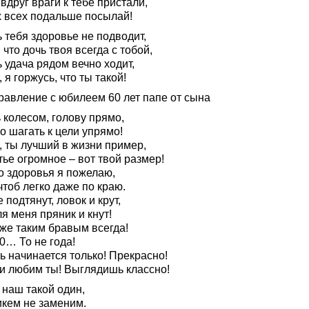
вдруг враги к тебе пристали,
х всех подальше посылай!
 тебя здоровье не подводит,
 что дочь твоя всегда с тобой,
 удача рядом вечно ходит,
 я горжусь, что ты такой!
равление с юбилеем 60 лет папе от сына
 колесом, голову прямо,
о шагать к цели упрямо!
, ты лучший в жизни пример,
ье огромное – вот твой размер!
о здоровья я пожелаю,
тоб легко даже по краю.
 подтянут, ловок и крут,
я меня пряник и кнут!
 же таким бравым всегда!
0… То не года!
ь начинается только! Прекрасно!
и любим ты! Выглядишь классно!
 наш такой один,
икем не заменим.