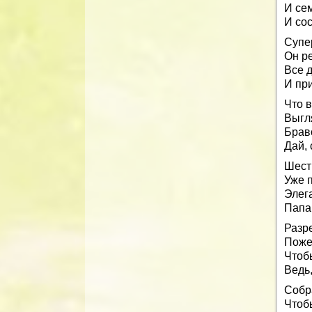
И се
И со
Супер
Он р
Все 
И пр
Что в
Выгля
Браво
Дай, 
Шест
Уже 
Элег
Папа
Разр
Пожел
Чтоб
Ведь,
Собр
Чтоб