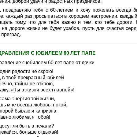
ения, доброй удачи и радостных праздников.
, поздравляю тебя с 60-летием и хочу пожелать всегда б
се, каждый раз просыпаться в хорошем настроении, каждый
ящать тому, что для тебя важно и тем, кто тебе дороги. 
 на дороге жизни не будет ухабов, пусть для счастья серд
 преград.
ДРАВЛЕНИЯ С ЮБИЛЕЕМ 60 ЛЕТ ПАПЕ
равление с юбилеем 60 лет папе от дочки
одня радости не скрою!
, в твой прекрасный юбилей
нечно, тайны не открою,
ажу: «Ты в жизни всех главней»!
сама энергия той жизни,
шь мне всегда любовь, покой,
 порой бываю я капризна,
равно любима я тобой!
досуг ли быть в печали?
лекайся, больше отдыхай!