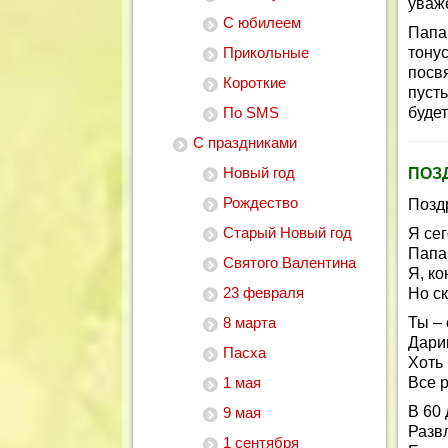
уваж
С юбилеем
Папа
Прикольные
тону
посв
Короткие
пусть
По SMS
будет
С праздниками
Новый год
ПОЗ
Рождество
Позд
Старый Новый год
Я сег
Папа
Святого Валентина
Я, ко
23 февраля
Но ск
8 марта
Ты – 
Дари
Пасха
Хоть
1 мая
Все 
В 60 
9 мая
Разв
1 сентября