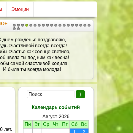
ы
Эмоции
НОЕ
1
2
3
4
5
6
7
8
9
10
11
12
13
14
15
16
17
18
19
20
21
С днем рожденья поздравляю,
удь счастливой всегда-всегда!
обы счастье как солнце светило,
об цвела ты под ним как весна!
обы самой счастливой ходила,
И была ты всегда молода!
Календарь событий
Август, 2026
Пн
Вт
Ср
Чт
Пт
Сб
Вс
 лет.
1
2