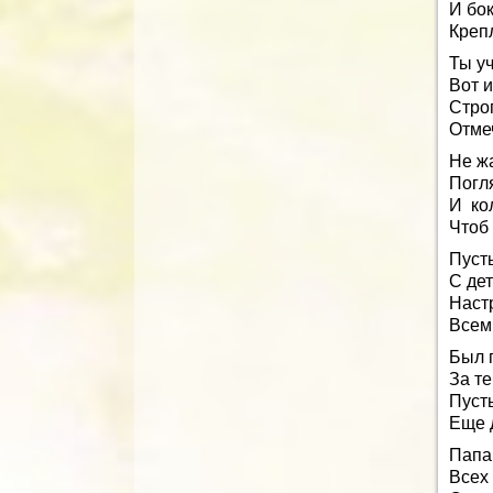
И бок
Крепл
Ты уч
Вот 
Стро
Отме
Не ж
Погля
И кол
Чтоб
Пусть
С дет
Настр
Всем
Был п
За те
Пуст
Еще д
Папа
Всех 