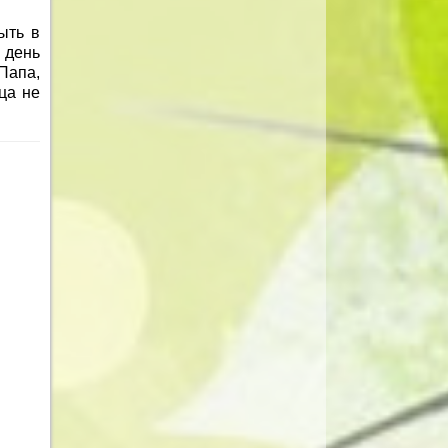
ыть в
 день
Папа,
ца не