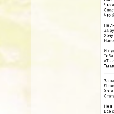
Что 
Спаси
Что б
Не л
За ру
Хочу
Навер
И с 
Тебя
«Ты 
Ты м
За па
Я так
Хотя 
Стать
Не в
Всё с