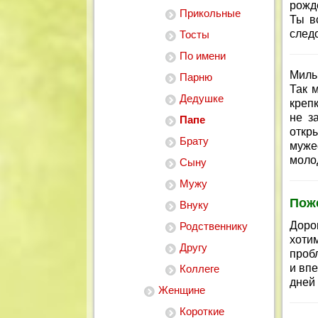
рожде
Прикольные
Ты в
следо
Тосты
По имени
Милы
Парню
Так 
Дедушке
креп
не з
Папе
откр
Брату
муже
моло
Сыну
Мужу
Пож
Внуку
Доро
Родственнику
хоти
Другу
проб
и впе
Коллеге
дней 
Женщине
Короткие