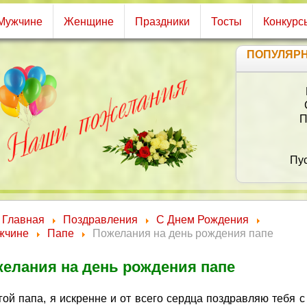
Мужчине
Женщине
Праздники
Тосты
Конкурс
ПОПУЛЯР
Нам
Теб
О
Чтобы
Весе
Главная
Поздравления
С Днем Рождения
жчине
Папе
Пожелания на день рождения папе
елания на день рождения папе
гой папа, я искренне и от всего сердца поздравляю тебя с