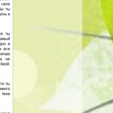
 свое
бы ты
ень и
ня ты
самый
дно и
а все
желаю
да не
бкой.
то ты
амого
 твои