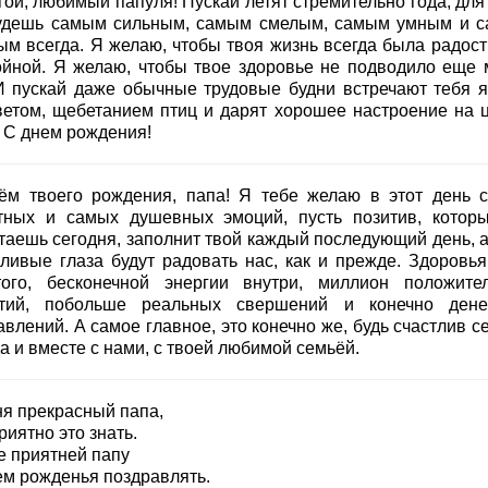
гой, любимый папуля! Пускай летят стремительно года, для
удешь самым сильным, самым смелым, самым умным и 
ым всегда. Я желаю, чтобы твоя жизнь всегда была радост
ойной. Я желаю, чтобы твое здоровье не подводило еще 
 И пускай даже обычные трудовые будни встречают тебя 
ветом, щебетанием птиц и дарят хорошее настроение на 
. С днем рождения!
ём твоего рождения, папа! Я тебе желаю в этот день 
тных и самых душевных эмоций, пусть позитив, котор
таешь сегодня, заполнит твой каждый последующий день, а
тливые глаза будут радовать нас, как и прежде. Здоровья
того, бесконечной энергии внутри, миллион положите
тий, побольше реальных свершений и конечно ден
влений. А самое главное, это конечно же, будь счастлив с
а и вместе с нами, с твоей любимой семьёй.
ня прекрасный папа,
риятно это знать.
е приятней папу
ем рожденья поздравлять.