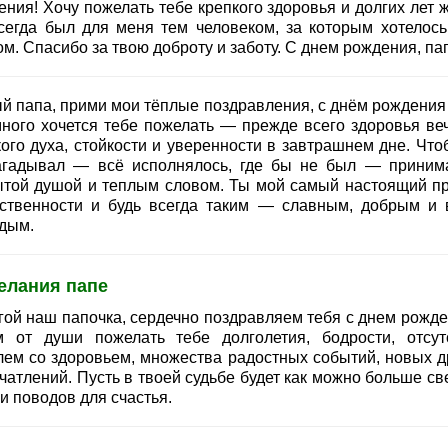
ния! Хочу пожелать тебе крепкого здоровья и долгих лет ж
сегда был для меня тем человеком, за которым хотелось
м. Спасибо за твою доброту и заботу. С днем рождения, па
й папа, прими мои тёплые поздравления, с днём рождения 
много хочется тебе пожелать — прежде всего здоровья веч
кого духа, стойкости и уверенности в завтрашнем дне. Что
агадывал — всё исполнялось, где бы не был — приним
ытой душой и теплым словом. Ты мой самый настоящий п
ственности и будь всегда таким — славным, добрым и 
дым.
елания папе
гой наш папочка, сердечно поздравляем тебя с днем рожде
м от души пожелать тебе долголетия, бодрости, отсут
лем со здоровьем, множества радостных событий, новых д
чатлений. Пусть в твоей судьбе будет как можно больше св
и поводов для счастья.