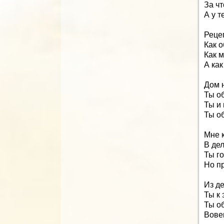
За чт
А у т
Рецеп
Как 
Как 
А как
Дом н
Ты об
Ты и
Ты о
Мне 
В де
Ты г
Но пр
Из де
Ты к
Ты о
Вове