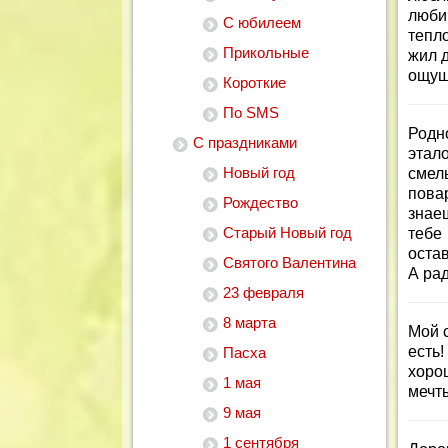
люби
С юбилеем
тепло
Прикольные
жил д
ощущ
Короткие
По SMS
Родн
С праздниками
этал
Новый год
смел
пова
Рождество
знае
Старый Новый год
тебе
оста
Святого Валентина
А рад
23 февраля
8 марта
Мой с
есть
Пасха
хоро
1 мая
мечт
9 мая
1 сентября