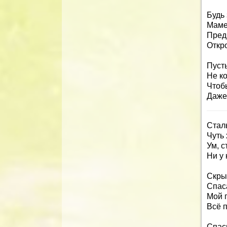
Будь
Маме
Пред
Откр
Пусть
Не ко
Чтоб
Даже
Стал
Чуть 
Ум, с
Ни у 
Скры
Спас
Мой 
Всё п
Спас