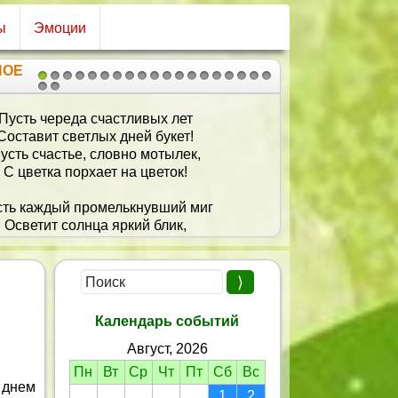
ы
Эмоции
НОЕ
1
2
3
4
5
6
7
8
9
10
11
12
13
14
15
16
17
18
19
20
21
 не зачем желать тебе здоровья,
Оно всегда в порядке у тебя.
е желаем с искренней любовью,
т бед и от невзгод беречь себя.
 во всем достигнул совершенства
Твой сильный и могучий дух,
лья, счастья, вечного блаженства
И много радости вокруг!
Календарь событий
Август, 2026
Пн
Вт
Ср
Чт
Пт
Сб
Вс
 днем
1
2