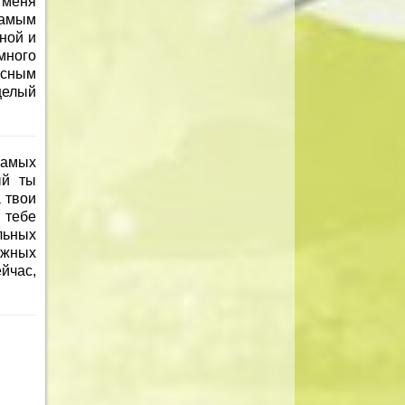
 меня
самым
ной и
много
ясным
целый
самых
ый ты
 твои
 тебе
льных
ежных
ейчас,