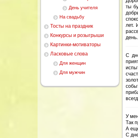
Доро
ты б
День учителя
добр
На свадьбу
спок
лет.
Тосты на праздник
расс
Конкурсы и розыгрыши
день
Картинки-мотиваторы
Ласковые слова
С дн
прия
Для женщин
испы
Для мужчин
счас
золо
собы
приба
всегд
У ме
Так п
А ещ
С дн