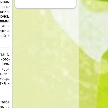
льшим
Желаю
ения,
очка,
вым,
тятся
ргии,
зей и
та! С
ного-
енном
люди,
такие
мощь,
тия и
 тебя
самый