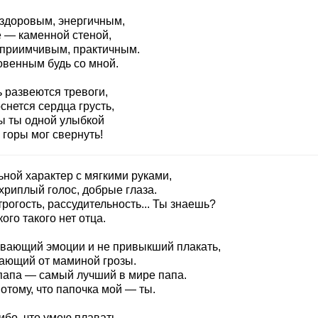
 здоровым, энергичным,
 — каменной стеной,
приимчивым, практичным.
овенным будь со мной.
 развеются тревоги,
снется сердца грусть,
ы ты одной улыбкой
 горы мог свернуть!
ьной характер с мягкими руками,
хриплый голос, добрые глаза.
трогость, рассудительность... Ты знаешь?
кого такого нет отца.
вающий эмоции и не привыкший плакать,
ающий от маминой грозы.
папа — самый лучший в мире папа.
отому, что папочка мой — ты.
ибо, что умею плавать.