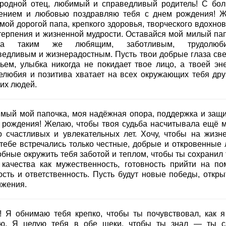
родной отец, любимый и справедливый родитель! С бо
ением и любовью поздравляю тебя с днем рождения! 
мой дорогой папа, крепкого здоровья, творческого вдохнов
 терпения и жизненной мудрости. Оставайся мой милый пап
гда таким же любящим, заботливым, трудолюби
ведливым и жизнерадостным. Пусть твои добрые глаза све
тьем, улыбка никогда не покидает твое лицо, а твоей эне
елюбия и позитива хватает на всех окружающих тебя дру
ких людей.
мый мой папочка, моя надёжная опора, поддержка и защи
 рождения! Желаю, чтобы твоя судьба насчитывала ещё м
о счастливых и увлекательных лет. Хочу, чтобы на жизн
 тебе встречались только честные, добрые и откровенные 
обные окружить тебя заботой и теплом, чтобы ты сохранил 
 качества как мужественность, готовность прийти на по
ость и ответственность. Пусть будут новые победы, откры
ижения.
! Я обнимаю тебя крепко, чтобы ты почувствовал, как я
ю. Я целую тебя в обе щеки, чтобы ты знал — ты 