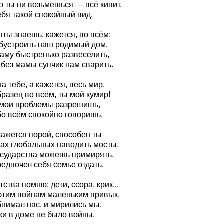
о ты ни возьмешься — всё кипит,
ебя такой спокойный вид.
ты знаешь, кажется, во всём:
обустроить наш родимый дом,
маму быстренько развеселить,
 без мамы супчик нам сварить.
а тебе, а кажется, весь мир.
разец во всём, ты мой кумир!
 мои проблемы разрешишь,
бо всём спокойно говоришь.
кажется порой, способен ты
лах глобальных наводить мосты,
осударства можешь примирять,
едпочел себя семье отдать.
тства помню: дети, ссора, крик...
 этим войнам маленьким привык.
бнимал нас, и мирились мы,
ки в доме не было войны.