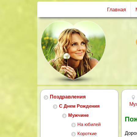
Главная
Поздравления
Му
С Днем Рождения
Мужчине
Пож
На юбилей
Доро
Короткие