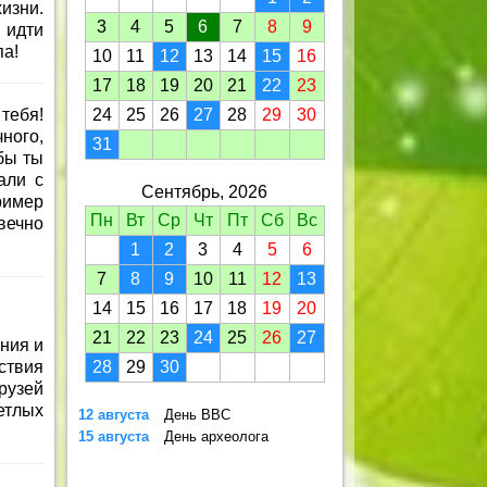
изни.
3
4
5
6
7
8
9
 идти
па!
10
11
12
13
14
15
16
17
18
19
20
21
22
23
тебя!
24
25
26
27
28
29
30
ного,
31
бы ты
али с
Сентябрь, 2026
ример
Пн
Вт
Ср
Чт
Пт
Сб
Вс
вечно
1
2
3
4
5
6
7
8
9
10
11
12
13
14
15
16
17
18
19
20
21
22
23
24
25
26
27
ния и
ствия
28
29
30
рузей
етлых
12 августа
День ВВС
15 августа
День археолога