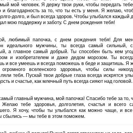
мый мой человек. Я держу твои руки, чтобы передать тебе
 и благодарность за то, что ты есть у меня. Я желаю, что
олго-долго, и был всегда здоров. Чтобы улыбался каждый д
ал мою поддержку и заботу. С днем рождения тебя!
ой, любимый папочка, с днем рождения тебя! Для ме
он идеального мужчины, ты всегда самый сильный, 
ый, а главное самый добрый. Ты способен быть кем уго
ром и изобретателем и даже дедом морозом. Ты всегд
шь и все умеешь и всегда поможешь в беде и защитишь. Я 
 огромного вселенского здоровья, чтобы силы никог
вляли тебя. Пускай твои добрые глаза всегда искрятся улы
ость и счастье, как млечный путь всегда сияют над головой.
амый главный мужчина, мой папочка! Спасибо тебе за то, ч
! Желаю тебе здоровья, долголетия, счастья и всего с
шего. Я хочу, чтобы ты улыбался как можно чаще, и все
ы сбылись — мы тебе в этом поможем.