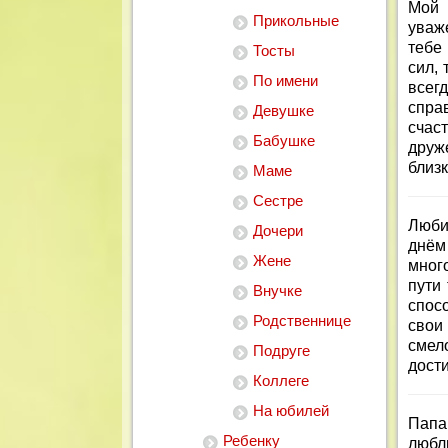
Мой 
Прикольные
уваж
тебе 
Тосты
сил,
По имени
все
спра
Девушке
счас
Бабушке
друж
близ
Маме
Сестре
Люби
Дочери
днём
Жене
мног
пути
Внучке
спос
Родственнице
свои
смел
Подруге
дост
Коллеге
На юбилей
Папа
Ребенку
любл