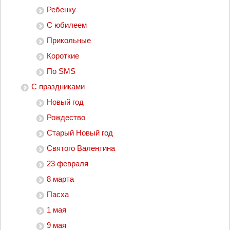
Ребенку
С юбилеем
Прикольные
Короткие
По SMS
С праздниками
Новый год
Рождество
Старый Новый год
Святого Валентина
23 февраля
8 марта
Пасха
1 мая
9 мая