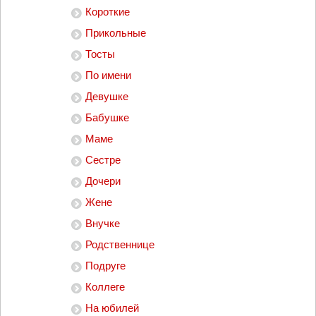
Короткие
Прикольные
Тосты
По имени
Девушке
Бабушке
Маме
Сестре
Дочери
Жене
Внучке
Родственнице
Подруге
Коллеге
На юбилей