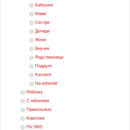
Бабушке
Маме
Сестре
Дочери
Жене
Внучке
Родственнице
Подруге
Коллеге
На юбилей
Ребенку
С юбилеем
Прикольные
Короткие
По SMS