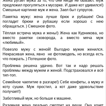
Жена ругает мужа за то, что они нигде не бывают. Муж
предложил прогуляться к мусорке. И даже кот удивился!)
Смешные картинке муж и жена. Заел быт супругов.
Памятка мужу: жена лучше брюк и рубашек! Она
погладит брюки и рубашку если хорошо с нею
обращаться. ) Смешное фото.
Тёплая встреча мужа и жены!) Жена как Курникова, но
вместо ракетки сковорода, а вместо мяча муж
«любимый».
Повезло мужу с женой! Выгодно мужик женился.
Некрасивая жена, явно не фотомодель, но всегда есть
что пожрать. ) Потешное фото.
Проблема решена удачно. Вот так и надо решать
проблемы между мужем и женой. Подстраховался и всё
тип-топ.
Семейное чаепитие в разгаре!) Себе конфеты, а мужу и
коту сушки. Муж простил, а кот даже удовольствие
получает!)
Заботливый муж, но больше к машине.
Разумная жена реально смотрит на вещи. Она хочет