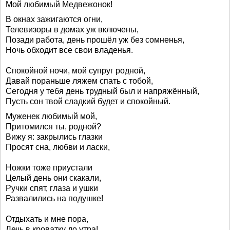
Мой любимый Медвежонок!
В окнах зажигаются огни,
Телевизоры в домах уж включены,
Позади работа, день прошёл уж без сомненья,
Ночь обходит все свои владенья.
Спокойной ночи, мой супруг родной,
Давай пораньше ляжем спать с тобой,
Сегодня у тебя день трудный был и напряжённый,
Пусть сон твой сладкий будет и спокойный.
Муженек любимый мой,
Притомился ты, родной?
Вижу я: закрылись глазки
Просят сна, любви и ласки,
Ножки тоже приустали
Целый день они скакали,
Ручки спят, глаза и ушки
Развалились на подушке!
Отдыхать и мне пора,
Лечь в кроватку до утра!