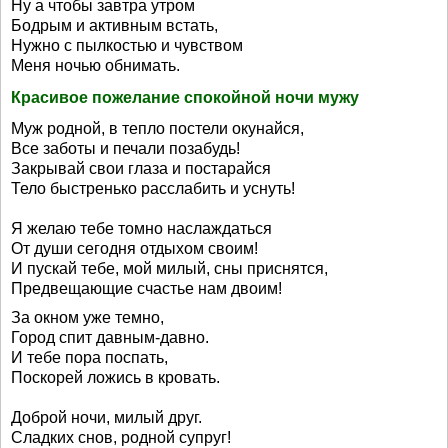
Ну а чтобы завтра утром
Бодрым и активным встать,
Нужно с пылкостью и чувством
Меня ночью обнимать.
Красивое пожелание спокойной ночи мужу
Муж родной, в тепло постели окунайся,
Все заботы и печали позабудь!
Закрывай свои глаза и постарайся
Тело быстренько расслабить и уснуть!
Я желаю тебе томно наслаждаться
От души сегодня отдыхом своим!
И пускай тебе, мой милый, сны приснятся,
Предвещающие счастье нам двоим!
За окном уже темно,
Город спит давным-давно.
И тебе пора поспать,
Поскорей ложись в кровать.
Доброй ночи, милый друг.
Сладких снов, родной супруг!