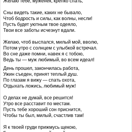
Желаю тебе, муженек, крепко спать,
Сны видеть такие, каких не бывало,
Чтоб бодрость и силы, как волны, несли!
Пусть будет уютным твое одеяло,
Твои все заботы исчезнут вдали.
Желаю, чтоб выспался, милый мой, вволю,
Потом утро с солнцем с улыбкой встречал.
Во сне даже помни, навек я с тобою,
Ведь ты — муж любимый, во всем идеал!
День прошел, закончилась работа,
Ужин съеден, принят теплый душ.
По глазам я вижу — спать охота,
Отдыхать ложись, любимый муж!
О делах не думай, все решится!
Утро все расставит по местам.
Пусть тебе хороший сон приснится,
Чтобы ты был, милый, счастлив там!
Я к твоей груди прижмусь щекою,