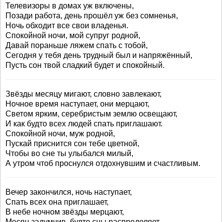
Телевизоры в домах уж включены,
Позади работа, день прошёл уж без сомненья,
Ночь обходит все свои владенья.
Спокойной ночи, мой супруг родной,
Давай пораньше ляжем спать с тобой,
Сегодня у тебя день трудный был и напряжённый,
Пусть сон твой сладкий будет и спокойный.
Звёзды месяцу мигают, словно завлекают,
Ночное время наступает, они мерцают,
Светом ярким, серебристым землю освещают,
И как будто всех людей спать приглашают.
Спокойной ночи, муж родной,
Пускай приснится сон тебе цветной,
Чтобы во сне ты улыбался милый,
А утром чтоб проснулся отдохнувшим и счастливым.
Вечер закончился, ночь наступает,
Спать всех она приглашает,
В небе ночном звёзды мерцают,
Месяц задумчив, будто сны распределяет.