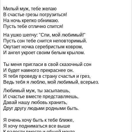
Милый муж, тебе желаю
В счастье грезы погрузиться!
На ночь крепко обнимаю.
Пусть тебе отлично спится!
На ушко шепчу: "Спи, мой любимый!"
Пусть сон тебе снится неповторимый.
Окутает ночка серебристым ковром,
И ангел укроет своим белым крылом.
Ты меня пригласи в свой сказочный сон
И будет намного прекраснее он.
Я тебя проведу в страну счастья и грез,
Ведь тебя я люблю, мой любимый, всерьез.
Любимый муж, ты засыпаешь,
И счастье вместе представляешь,
Давай нашу любовь хранить,
Друг другу людьми родными быть.
Я очень хочу быть к тебе ближе,
Я хочу подниматься все выше
К радости вместе и общей мечте,