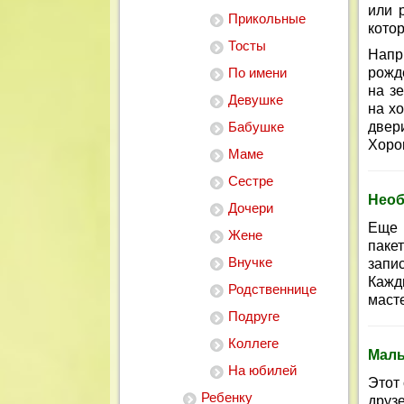
или 
Прикольные
котор
Тосты
Напр
По имени
рожд
на з
Девушке
на х
Бабушке
двер
Хоро
Маме
Сестре
Необ
Дочери
Еще 
Жене
паке
Внучке
запи
Кажд
Родственнице
масте
Подруге
Коллеге
Мал
На юбилей
Этот 
Ребенку
друз