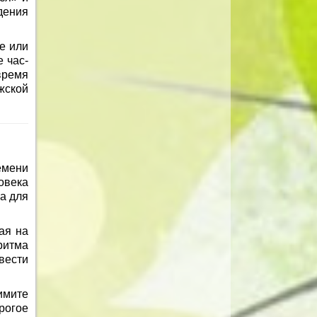
дения
не или
 час-
время
жской
емени
овека
а для
ая на
ритма
вести
имите
рогое