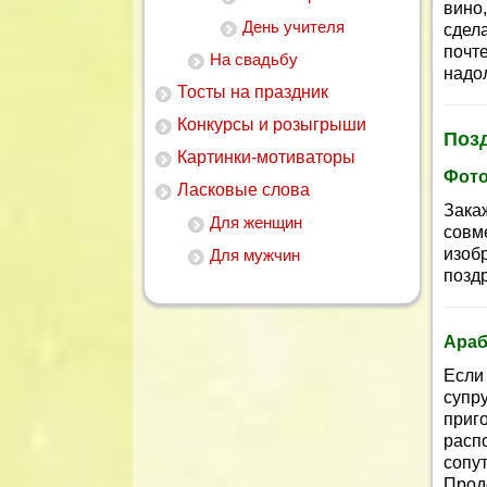
вино
День учителя
сдела
почт
На свадьбу
надол
Тосты на праздник
Конкурсы и розыгрыши
Поз
Картинки-мотиваторы
Фото
Ласковые слова
Зака
Для женщин
совм
изоб
Для мужчин
позд
Араб
Если
супр
приг
расп
сопу
Прод