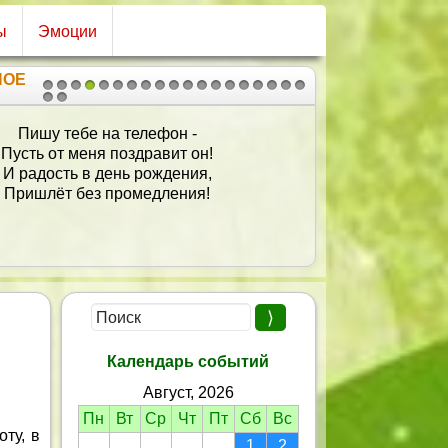
ы
Эмоции
НОЕ
1
2
3
4
5
6
7
8
9
10
11
12
13
14
15
16
17
18
19
20
21
Пишу тебе на телефон -
Пусть от меня поздравит он!
И радость в день рождения,
Пришлёт без промедления!
Календарь событий
Август, 2026
Пн
Вт
Ср
Чт
Пт
Сб
Вс
ту, в
1
2