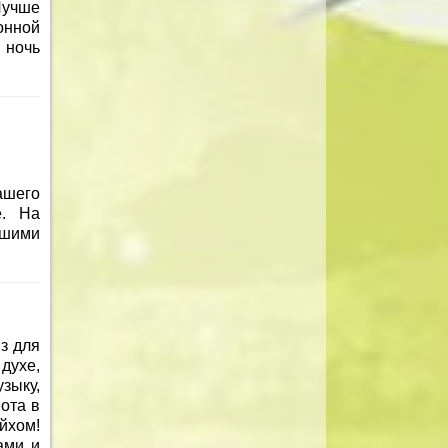
Лучше
онной
 ночь
ашего
е. На
ашими
з для
духе,
зыку,
ота в
йхом!
ами и