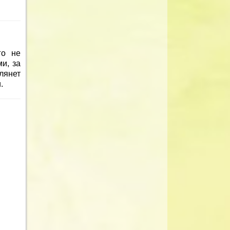
го не
и, за
лянет
.