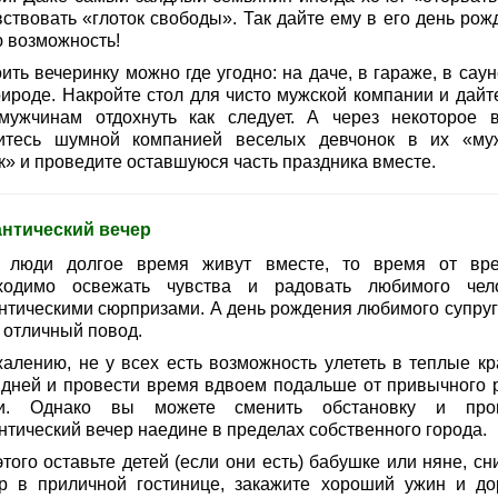
вствовать «глоток свободы». Так дайте ему в его день рож
ю возможность!
ить вечеринку можно где угодно: на даче, в гараже, в сау
рироде. Накройте стол для чисто мужской компании и дайте
мужчинам отдохнуть как следует. А через некоторое 
итесь шумной компанией веселых девчонок в их «му
к» и проведите оставшуюся часть праздника вместе.
нтический вечер
 люди долгое время живут вместе, то время от вр
ходимо освежать чувства и радовать любимого чел
нтическими сюрпризами. А день рождения любимого супруг
 отличный повод.
жалению, не у всех есть возможность улететь в теплые кр
 дней и провести время вдвоем подальше от привычного 
и. Однако вы можете сменить обстановку и про
нтический вечер наедине в пределах собственного города.
того оставьте детей (если они есть) бабушке или няне, сн
р в приличной гостинице, закажите хороший ужин и до