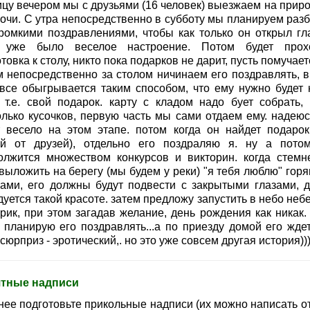
ицу вечером мы с друзьями (16 человек) выезжаем на приро
ночи. С утра непосредственно в субботу мы планируем разб
громкими поздравлениями, чтобы как только он открыл гла
 уже было веселое настроение. Потом будет прох
товка к столу, никто пока подарков не дарит, пусть помучаетс
м непосредственно за столом ничинаем его поздравлять, в
 все обыгрывается таким способом, что ему нужно будет 
, т.е. свой подарок. карту с кладом надо бует собрать, 
олько кусочков, первую часть мы сами отдаем ему. надеюс
т весело на этом этапе. потом когда он найдет подарок
й от друзей), отдельно его поздраляю я. ну а пото
олжится множеством конкурсов и викторин. когда стемне
 выложить на берегу (мы будем у реки) "я тебя люблю" гор
ками, его должны будут подвести с закрытыми глазами, 
уется такой красоте. затем предложу запустить в небо неб
ик, при этом загадав желание, день рождения как никак. .
я планирую его поздравлять...а по приезду домой его жде
сюрприз - эротический,. но это уже совсем другая история))))
тные надписи
нее подготовьте прикольные надписи (их можно написать от