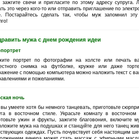
, зажгите свечи и пригласите по этому адресу супруга. 
ть это через кого-то или отправить приглашение по электр
е. Постарайтесь сделать так, чтобы муж запомнил эту
го!
дравить мужа с днем рождения идеи
портрет
жите портрет по фотографии на холсте или печать в
естного снимка на футболке, кружке или даже торт
ражение с помощью компьютера можно наложить текст с в
равлениями и пожеланиями.
ская ночь
 вы умеете хотя бы немного танцевать, приготовьте сюрпри
уга в восточном стиле. Украсьте комнату в восточном 
отовьте ужин и фрукты, зажгите благовония, включите му
оложите мужа на подушках и станцуйте для него танец жив
тствующих одеждах. Пусть почувствует себя настоящим ше
олжением вечера может стать массаж с эфирными масл