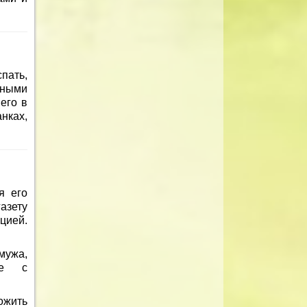
пать,
ными
его в
анках,
я его
азету
цией.
мужа,
ке с
ожить