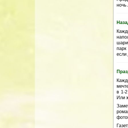
ночь
Наза
Кажд
нап
шари
парк 
если
Праз
Кажд
мечт
в 1-
Или 
Заме
ром
фото
Газе