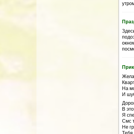
утром
Праз
Здес
подо
окно
посмо
Прик
Жела
Кварт
На м
И шуб
Доро
В эт
Я сп
Смс 
Не гр
Тебя