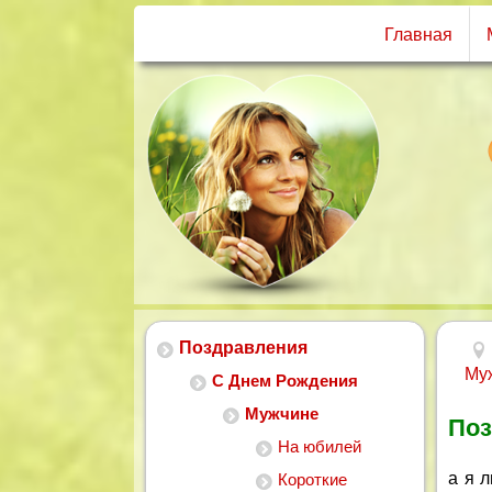
Главная
Поздравления
Му
С Днем Рождения
Мужчине
Поз
На юбилей
а я 
Короткие