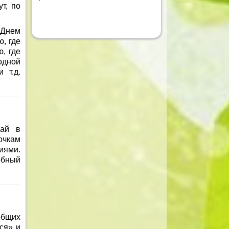
т, по
 Днем
, где
, где
одной
 т.д.
чай в
очкам
иями.
обный
общих
ся» и