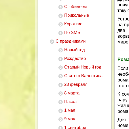
почу
С юбилеем
таку
Прикольные
Устро
Короткие
на п
два 
По SMS
ворв
С праздниками
миро
Новый год
Рождество
Рома
Старый Новый год
Если
необ
Святого Валентина
рома
23 февраля
этого
8 марта
К со
пару
Пасха
жизн
1 мая
рома
9 мая
Для э
номе
1 сентября