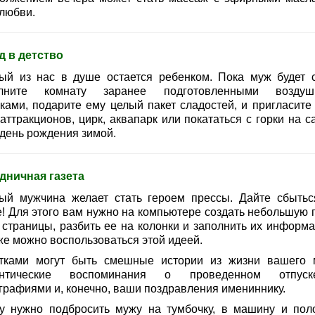
 любви.
д в детство
ый из нас в душе остается ребенком. Пока муж будет с
олните комнату заранее подготовленными воздуш
ками, подарите ему целый пакет сладостей, и пригласите 
аттракционов, цирк, аквапарк или покататься с горки на с
 день рождения зимой.
дничная газета
ый мужчина желает стать героем прессы. Дайте сбытьс
е! Для этого вам нужно на компьютере создать небольшую г
2 страницы, разбить ее на колонки и заполнить их информа
же можно воспользоваться этой идеей.
тками могут быть смешные истории из жизни вашего 
антические воспоминания о проведенном отпус
графиями и, конечно, ваши поздравления имениннику.
ту нужно подбросить мужу на тумбочку, в машину и пол