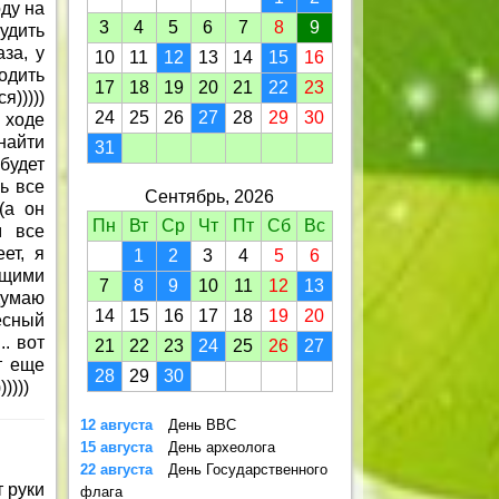
ду на
3
4
5
6
7
8
9
удить
за, у
10
11
12
13
14
15
16
одить
17
18
19
20
21
22
23
я)))))
24
25
26
27
28
29
30
 ходе
найти
31
будет
ь все
Сентябрь, 2026
(а он
Пн
Вт
Ср
Чт
Пт
Сб
Вс
м все
ет, я
1
2
3
4
5
6
ящими
7
8
9
10
11
12
13
думаю
14
15
16
17
18
19
20
есный
. вот
21
22
23
24
25
26
27
т еще
28
29
30
))))
12 августа
День ВВС
15 августа
День археолога
22 августа
День Государственного
 руки
флага