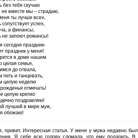
ь без тебя скучаю
 не вместе мы – страдаю,
меня ты лучше всех,
 сопутствует успех,
ча, а финансы,
ь не запоют романсы!
я сегодня праздник-
т праздник у меня!
рется в доме нашем
о целая семья,
имся до отвала,
 петь и танцевать,
м целую неделю
 рожденья отмечать!
бе целую крепко
рдечно поздравляю!
й лучший в мире муж,
 я обожаю!
я, привет. Интересная статья. У меня у мужа недавно был
ения. Я себе всю голову сломала, что ему подарить. В 