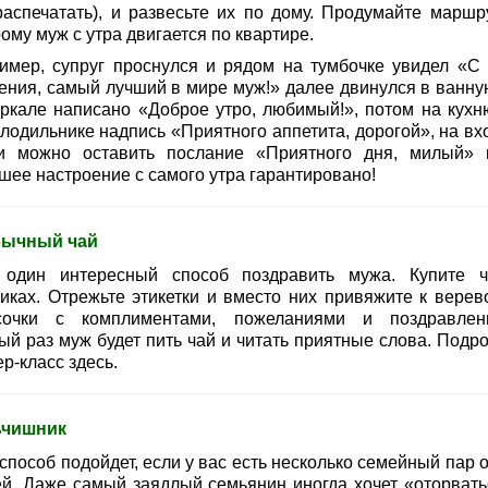
распечатать), и развесьте их по дому. Продумайте маршру
ому муж с утра двигается по квартире.
имер, супруг проснулся и рядом на тумбочке увидел «С
ения, самый лучший в мире муж!» далее двинулся в ванную
еркале написано «Доброе утро, любимый!», потом на кухню
олодильнике надпись «Приятного аппетита, дорогой», на вх
и можно оставить послание «Приятного дня, милый» и
шее настроение с самого утра гарантировано!
ычный чай
один интересный способ поздравить мужа. Купите 
тиках. Отрежьте этикетки и вместо них привяжите к верев
сочки с комплиментами, пожеланиями и поздравлен
ый раз муж будет пить чай и читать приятные слова. Подр
р-класс здесь.
ьчишник
способ подойдет, если у вас есть несколько семейный пар 
ей. Даже самый заядлый семьянин иногда хочет «оторвать