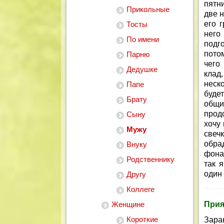
пятн
Прикольные
две 
его 
Тосты
него
По имени
подго
пото
Парню
чего
Дедушке
клад
неск
Папе
буде
Брату
общи
прод
Сыну
хочу
Мужу
свеч
обрад
Внуку
фонар
Родственнику
так 
один 
Другу
Коллеге
Женщине
Прия
Короткие
Зара