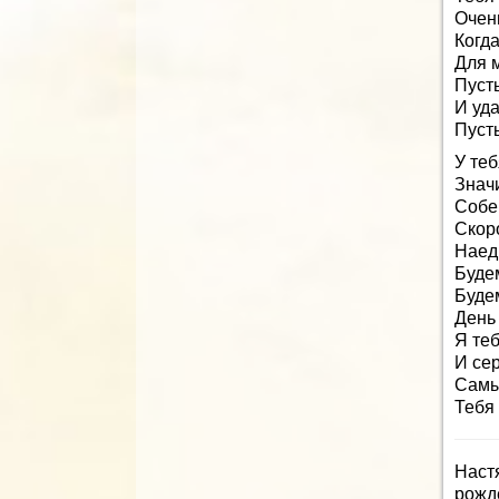
Очен
Когда
Для 
Пусть
И уда
Пуст
У теб
Значи
Собе
Скор
Наед
Будем
Буде
День
Я те
И се
Самы
Тебя
Наст
рожд