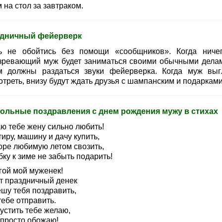
 на стол за завтраком.
дничный фейерверк
ь не обойтись без помощи «сообщников». Когда ниче
зревающий муж будет заниматься своими обычными делам
м должны раздаться звуки фейерверка. Когда муж выг
треть, внизу будут ждать друзья с шампанским и подарками
ольные поздравления с днем рождения мужу в стихах
ю тебе жену сильно любить!
иру, машину и дачу купить,
оре любимую летом свозить,
ку к зиме не забыть подарить!
гой мой муженек!
от праздничный денек
ешу тебя поздравить,
тебе отправить.
устить тебе желаю,
 просто обожаю!