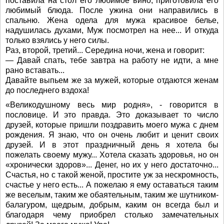
поставила на стол его любимое вино, приготовила его
любимый блюда. После ужина они направились в
спальню. Жена одела для мужа красивое белье,
надушилась духами, Муж посмотрел на нее... И откуда
только взялись у него силы.
Раз, второй, третий... Середина ночи, жена и говорит:
— Давай спать, тебе завтра на работу не идти, а мне
рано вставать...
Давайте выпьем же за мужей, которые отдаются женам
до последнего вздоха!
«Великодушному весь мир родня», - говорится в
пословице. И это правда. Это доказывает то число
друзей, которые пришли поздравить моего мужа с днем
рождения. Я знаю, что он очень любит и ценит своих
друзей. И в этот праздничный день я хотела бы
пожелать своему мужу... Хотела сказать здоровья, но он
«хронически здоров»... Денег, но их у него достаточно...
Счастья, но с такой женой, простите уж за нескромность,
счастье у него есть... А пожелаю я ему оставаться таким
же веселым, таким же обаятельным, таким же шутником-
балагуром, щедрым, добрым, каким он всегда был и
благодаря чему приобрел столько замечательных