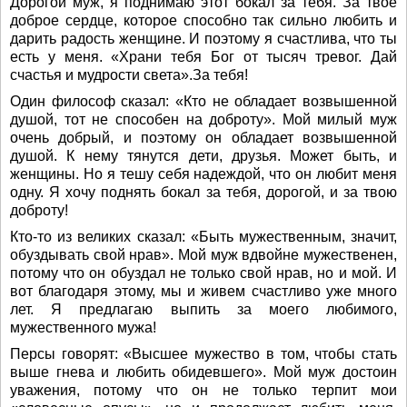
Дорогой муж, я поднимаю этот бокал за тебя. За твое
доброе сердце, которое способно так сильно любить и
дарить радость женщине. И поэтому я счастлива, что ты
есть у меня. «Храни тебя Бог от тысяч тревог. Дай
счастья и мудрости света».За тебя!
Один философ сказал: «Кто не обладает возвышенной
душой, тот не способен на доброту». Мой милый муж
очень добрый, и поэтому он обладает возвышенной
душой. К нему тянутся дети, друзья. Может быть, и
женщины. Но я тешу себя надеждой, что он любит меня
одну. Я хочу поднять бокал за тебя, дорогой, и за твою
доброту!
Кто-то из великих сказал: «Быть мужественным, значит,
обуздывать свой нрав». Мой муж вдвойне мужественен,
потому что он обуздал не только свой нрав, но и мой. И
вот благодаря этому, мы и живем счастливо уже много
лет. Я предлагаю выпить за моего любимого,
мужественного мужа!
Персы говорят: «Высшее мужество в том, чтобы стать
выше гнева и любить обидевшего». Мой муж достоин
уважения, потому что он не только терпит мои