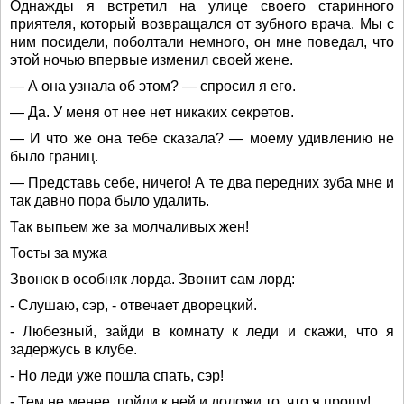
Однажды я встретил на улице своего старинного
приятеля, который возвращался от зубного врача. Мы с
ним посидели, поболтали немного, он мне поведал, что
этой ночью впервые изменил своей жене.
— А она узнала об этом? — спросил я его.
— Да. У меня от нее нет никаких секретов.
— И что же она тебе сказала? — моему удивлению не
было границ.
— Представь себе, ничего! А те два передних зуба мне и
так давно пора было удалить.
Так выпьем же за молчаливых жен!
Тосты за мужа
Звонок в особняк лорда. Звонит сам лорд:
- Слушаю, сэр, - отвечает дворецкий.
- Любезный, зайди в комнату к леди и скажи, что я
задержусь в клубе.
- Но леди уже пошла спать, сэр!
- Тем не менее, пойди к ней и доложи то, что я прошу!