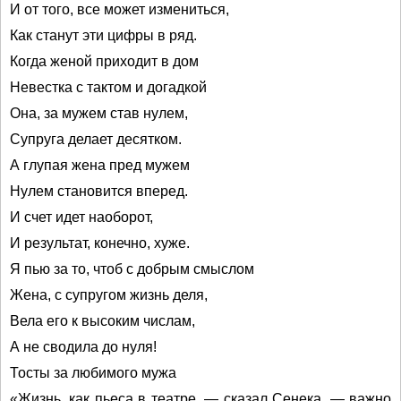
И от того, все может измениться,
Как станут эти цифры в ряд.
Когда женой приходит в дом
Невестка с тактом и догадкой
Она, за мужем став нулем,
Супруга делает десятком.
А глупая жена пред мужем
Нулем становится вперед.
И счет идет наоборот,
И результат, конечно, хуже.
Я пью за то, чтоб с добрым смыслом
Жена, с супругом жизнь деля,
Вела его к высоким числам,
А не сводила до нуля!
Тосты за любимого мужа
«Жизнь, как пьеса в театре, — сказал Сенека, — важно