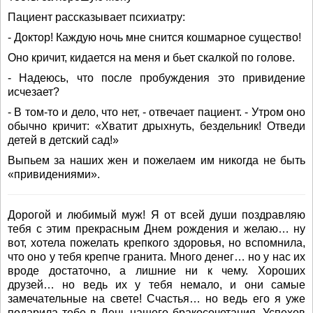
Пациент рассказывает психиатру:
- Доктор! Каждую ночь мне снится кошмарное существо!
Оно кричит, кидается на меня и бьет скалкой по голове.
- Надеюсь, что после пробуждения это привидение
исчезает?
- В том-то и дело, что нет, - отвечает пациент. - Утром оно
обычно кричит: «Хватит дрыхнуть, бездельник! Отведи
детей в детский сад!»
Выпьем за наших жен и пожелаем им никогда не быть
«привидениями».
Дорогой и любимый муж! Я от всей души поздравляю
тебя с этим прекрасным Днем рождения и желаю… ну
вот, хотела пожелать крепкого здоровья, но вспомнила,
что оно у тебя крепче гранита. Много денег… но у нас их
вроде достаточно, а лишние ни к чему. Хороших
друзей… но ведь их у тебя немало, и они самые
замечательные на свете! Счастья… но ведь его я уже
подарила тебе в День нашего бракосочетания. Успехов