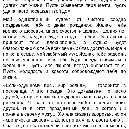
долгих лет жизни. Пусть сбывается твоя мечта, пусть
удача часто посещает твой дом.
Мой единственный супруг, от чистого сердца
поздравляю тебя с днём рождения. Желаю тебе
крепкого здоровья, много счастья, и долгих – долгих лет
жизни. Пусть удача будет всегда с тобой. Пусть жизнь
приносит тебе вдохновение, а судьба будет
благосклонною к тебе всех земных благ, достатка, мира и
покоя в семье, мой любимый муж. Желаю тебе радости,
везения уверенности в себе. Будь всегда любимым и
желанным. Пусть моя любовь всегда оберегает тебя.
Пусть молодость и красота сопровождают тебя по
жизни.
«Великодушному весь мир родня», — говорится в
пословице. И это правда. Это доказывает то число
друзей, которые пришли поздравить моего мужа с днем
рождения. Я знаю, что он очень любит и ценит своих
друзей. И в этот праздничный день я хотела бы
пожелать своему мужу… Хотела сказать здоровья, но он
«хронически здоров»… Денег, но их у него достаточно…
Счастья, но с такой женой, простите уж за нескромность,