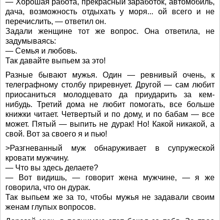
— Хорошая работа, прекрасный заработок, автомобиль,
дача, возможность отдыхать у моря... ой всего и не
перечислить, — ответил он.
Задали женщине тот же вопрос. Она ответила, не
задумываясь:
— Семья и любовь.
Так давайте выпьем за это!
Разные бывают мужья. Один — ревнивый очень, к
телеграфному столбу приревнует. Другой — сам любит
приосаниться молодцевато да приударить за кем-
нибудь. Третий дома не любит помогать, все больше
книжки читает. Четвертый и по дому, и по бабам — все
может. Пятый — выпить не дурак! Но! Какой никакой, а
свой. Вот за своего я и пью!
>Разгневанный муж обнаруживает в супружеской
кровати мужчину.
— Что вы здесь делаете?
— Вот видишь, — говорит жена мужчине, — я же
говорила, что он дурак.
Так выпьем же за то, чтобы мужья не задавали своим
женам глупых вопросов.