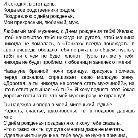
И сегодня, в этот день,
Когда все родственники рядом.
Поздравляю с днём рожденья,
Мой прекрасный, любимый, муж.
Любимый мой муженек, с Днем рождения тебя! Желаю,
чтоб начальство тебя никогда не ругало, чтоб машина
никогда не ломалась, в «Танках» всегда побеждать, в
свою очередь, обещаю тебя не ругать, в общем, пусть у
тебя ни с чем не будет хлопот! Пусть так же у тебя
никогда не будет проблем, любовниц и заначек от меня!
Накануне брачной ночи француз, красуясь полчаса
перед зеркалом, спрашивает свою молодую жену:
«Дорогая, а ты никогда не хотела стать мужчиной?», на
что в ответ услышал: «А ты?». Я хочу поднять этот бокал
дорогие гости за то, что мой муж ни разу не француз!
Ты надежда и опора в моей, миленький, судьбе.
Радость, счастье, вдохновенье ты в подарок даришь
мне.
С днём рожденья поздравляю, и хочу тебе сказать,
Что о таких как ты супругах многим даже не мечтать.
Идеальный ты мужчина, тебе ведь не нужна причина,