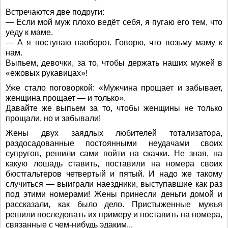
Встречаются две подруги:
— Если мой муж плохо ведёт себя, я пугаю его тем, что
уеду к маме.
— А я поступаю наоборот. Говорю, что возьму маму к
нам.
Выпьем, девочки, за то, чтобы держать наших мужей в
«ежовых рукавицах»!
Уже стало поговоркой: «Мужчина прощает и забывает,
женщина прощает — и только».
Давайте же выпьем за то, чтобы женщины не только
прощали, но и забывали!
Жены двух заядлых любителей тотализатора,
раздосадованные постоянными неудачами своих
супругов, решили сами пойти на скачки. Не зная, на
какую лошадь ставить, поставили на номера своих
бюстгальтеров четвертый и пятый. И надо же такому
случиться — выиграли наездники, выступавшие как раз
под этими номерами! Жены принесли деньги домой и
рассказали, как было дело. Пристыженные мужья
решили последовать их примеру и поставить на номера,
связанные с чем-нибудь эдаким...