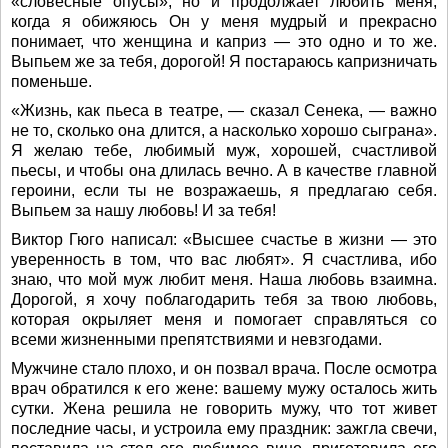
«словесные опусы», но и продолжает любить меня,
когда я обижяюсь Он у меня мудрый и прекрасно
понимает, что женщина и каприз — это одно и то же.
Выпьем же за тебя, дорогой! Я постараюсь капризничать
поменьше.
«Жизнь, как пьеса в театре, — сказал Сенека, — важно
не то, сколько она длится, а насколько хорошо сыграна».
Я желаю тебе, любимый муж, хорошей, счастливой
пьесы, и чтобы она длилась вечно. А в качестве главной
героини, если ты не возражаешь, я предлагаю себя.
Выпьем за нашу любовь! И за тебя!
Виктор Гюго написал: «Высшее счастье в жизни — это
уверенность в том, что вас любят». Я счастлива, ибо
знаю, что мой муж любит меня. Наша любовь взаимна.
Дорогой, я хочу поблагодарить тебя за твою любовь,
которая окрыляет меня и помогает справляться со
всеми жизненными препятствиями и невзгодами.
Мужчине стало плохо, и он позвал врача. После осмотра
врач обратился к его жене: вашему мужу осталось жить
сутки. Жена решила не говорить мужу, что тот живет
последние часы, и устроила ему праздник: зажгла свечи,