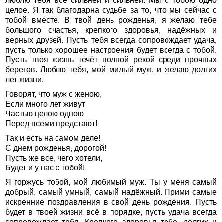
люблю тебя всё сильней и сильней. Мы с тобою одно
целое. Я так благодарна судьбе за то, что мы сейчас с
тобой вместе. В твой день рожденья, я желаю тебе
большого счастья, крепкого здоровья, надёжных и
верных друзей. Пусть тебя всегда сопровождает удача,
пусть только хорошее настроения будет всегда с тобой.
Пусть твоя жизнь течёт полной рекой среди прочных
берегов. Люблю тебя, мой милый муж, и желаю долгих
лет жизни.
Говорят, что муж с женою,
Если много лет живут
Частью целою одною
Перед всеми предстают!
Так и есть на самом деле!
С днем рожденья, дорогой!
Пусть же все, чего хотели,
Будет и у нас с тобой!
Я горжусь тобой, мой любимый муж. Ты у меня самый
добрый, самый умный, самый надёжный. Прими самые
искренние поздравления в свой день рождения. Пусть
будет в твоей жизни всё в порядке, пусть удача всегда
сопровождает тебя. Крепкого здоровья тебе, долгих и