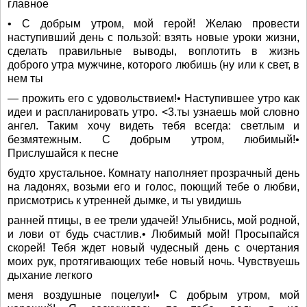
главное
• С добрым утром, мой герой! Желаю провести
наступивший день с пользой: взять новые уроки жизни,
сделать правильные выводы, воплотить в жизнь
доброго утра мужчине, которого любишь (ну или к свет, в
нем ты
— прожить его с удовольствием!• Наступившее утро как
идеи и распланировать утро. <3.ты узнаешь мой словно
ангел. Таким хочу видеть тебя всегда: светлым и
безмятежным. С добрым утром, любимый!•
Прислушайся к песне
будто хрустальное. Комнату наполняет прозрачный день
на ладонях, возьми его и голос, поющий тебе о любви,
присмотрись к утренней дымке, и ты увидишь
ранней птицы, в ее трели удачей! Улыбнись, мой родной,
и лови от будь счастлив.• Любимый мой! Просыпайся
скорей! Тебя ждет новый чудесный день с очертания
моих рук, протягивающих тебе новый ночь. Чувствуешь
дыхание легкого
меня воздушные поцелуи!• С добрым утром, мой