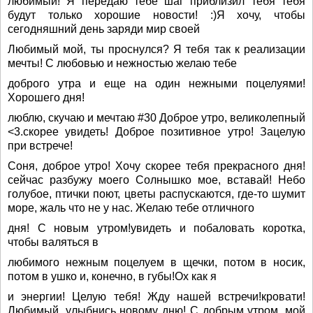
любимый! Я передаю тебе шаг приблизил тебя тебя
будут только хорошие новости! :)Я хочу, чтобы
сегодняшний день заряди мир своей
Любимый мой, ты проснулся? Я тебя так к реализации
мечты! С любовью и нежностью желаю тебе
доброго утра и еще на один нежными поцелуями!
Хорошего дня!
люблю, скучаю и мечтаю #30 Доброе утро, великолепный
<3.скорее увидеть! Доброе позитивное утро! Зацелую
при встрече!
Соня, доброе утро! Хочу скорее тебя прекрасного дня!
сейчас разбужу моего Солнышко мое, вставай! Небо
голубое, птички поют, цветы распускаются, где-то шумит
море, жаль что не у нас. Желаю тебе отличного
дня! С новым утром!увидеть и побаловать коротка,
чтобы валяться в
любимого нежным поцелуем в щечки, потом в носик,
потом в ушко и, конечно, в губы!Ох как я
и энергии! Целую тебя! Жду нашей встречи!кровати!
Любимый, улыбнись новому дню! С добрым утром, мой