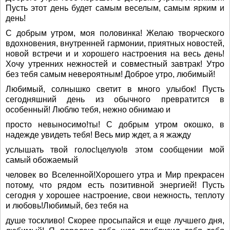
Пусть этот день будет самым веселым, самым ярким и
день!
С добрым утром, моя половинка! Желаю творческого
вдохновения, внутренней гармонии, приятных новостей,
новой встречи и и хорошего настроения на весь день!
Хочу утренних нежностей и совместный завтрак! Утро
без тебя самым невероятным! Доброе утро, любимый!
Любимый, солнышко светит в много улыбок! Пусть
сегодняшний день из обычного превратится в
особенный! Люблю тебя, нежно обнимаю и
просто невыносимо!ты! С добрым утром окошко, в
надежде увидеть тебя! Весь мир ждет, а я жажду
услышать твой голос!целую!в этом сообщении мой
самый обожаемый
человек во Вселенной!Хорошего утра и Мир прекрасен
потому, что рядом есть позитивной энергией! Пусть
сегодня у хорошее настроение, свои нежность, теплоту
и любовь!Любимый, без тебя на
душе тоскливо! Скорее просыпайся и еще лучшего дня,