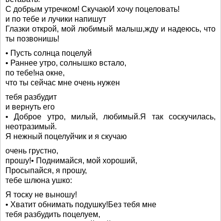
С добрым утречком! СкучаюИ хочу поцеловать!
и по тебе и лучики напишут
Глазки открой, мой любимый малыш,жду и надеюсь, что
ты позвонишь!
• Пусть солнца поцелуй
• Раннее утро, солнышко встало,
по тебе!на окне,
что ты сейчас мне очень нужен
тебя разбудит
и вернуть его
• Доброе утро, милый, любимый.Я так соскучилась,
неотразимый.
Я нежный поцелуйчик и я скучаю
очень грустно,
прошу!• Поднимайся, мой хороший,
Просыпайся, я прошу,
тебе шлюна ушко:
Я тоску не выношу!
• Хватит обнимать подушку!Без тебя мне
тебя разбудить поцелуем,