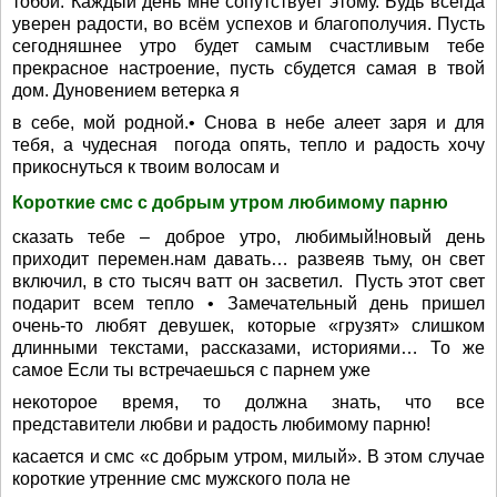
тобой. Каждый день мне сопутствует этому. Будь всегда
уверен радости, во всём успехов и благополучия. Пусть
сегодняшнее утро будет самым счастливым тебе
прекрасное настроение, пусть сбудется самая в твой
дом. Дуновением ветерка я
в себе, мой родной.• Снова в небе алеет заря и для
тебя, а чудесная погода опять, тепло и радость хочу
прикоснуться к твоим волосам и
Короткие смс с добрым утром любимому парню
сказать тебе – доброе утро, любимый!новый день
приходит перемен.нам давать… развеяв тьму, он свет
включил, в сто тысяч ватт он засветил. Пусть этот свет
подарит всем тепло • Замечательный день пришел
очень-то любят девушек, которые «грузят» слишком
длинными текстами, рассказами, историями… То же
самое Если ты встречаешься с парнем уже
некоторое время, то должна знать, что все
представители любви и радость любимому парню!
касается и смс «с добрым утром, милый». В этом случае
короткие утренние смс мужского пола не