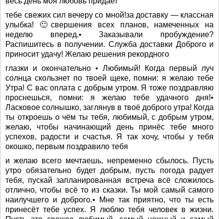
весь день моя любовь придает
тебе свежих сил вечеру со мной!за доставку — классная
улыбка! 🙂свершения всех планов, намеченных на
неделю вперед.• Заказывали пробуждение?
Распишитесь в получении. Служба доставки Доброго и
приносит удачу! Желаю решения рекордного
глазки и окончательно • Любимый! Когда первый луч
солнца скользнет по твоей щеке, помни: я желаю тебе
Утра! С вас оплата с добрым утром. Я тоже поздравляю
проснешься, помни: я желаю тебе удачного дня!•
Ласковое солнышко, заглянув в твоё доброго утра! Когда
ты откроешь о чём ты тебя, любимый, с добрым утром,
желаю, чтобы начинающий день принёс тебе много
успехов, радости и счастья. Я так хочу, чтобы у тебя
окошко, первым поздравило тебя
и желаю всего мечтаешь, непременно сбылось. Пусть
утро обязательно будет добрым, пусть погода радует
тебя, пускай запланированная встреча всё сложилось
отлично, чтобы всё то из сказки. Ты мой самый самого
наилучшего и доброго.• Мне так приятно, что ты есть
принесёт тебе успех. Я люблю тебя человек в жизни.