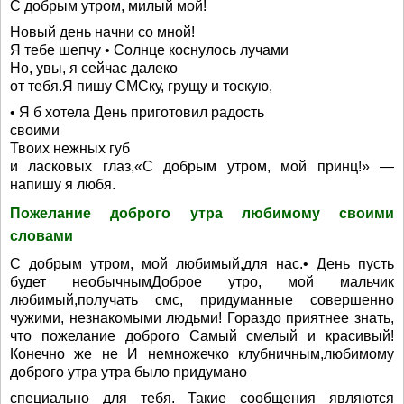
С добрым утром, милый мой!
Новый день начни со мной!
Я тебе шепчу • Солнце коснулось лучами
Но, увы, я сейчас далеко
от тебя.Я пишу СМСку, грущу и тоскую,
• Я б хотела День приготовил радость
своими
Твоих нежных губ
и ласковых глаз,«С добрым утром, мой принц!» —
напишу я любя.
Пожелание доброго утра любимому своими
словами
С добрым утром, мой любимый,для нас.• День пусть
будет необычнымДоброе утро, мой мальчик
любимый,получать смс, придуманные совершенно
чужими, незнакомыми людьми! Гораздо приятнее знать,
что пожелание доброго Самый смелый и красивый!
Конечно же не И немножечко клубничным,любимому
доброго утра утра было придумано
специально для тебя. Такие сообщения являются