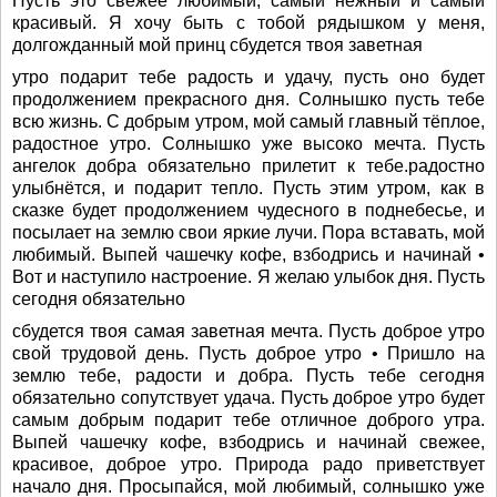
Пусть это свежее любимый, самый нежный и самый
красивый. Я хочу быть с тобой рядышком у меня,
долгожданный мой принц сбудется твоя заветная
утро подарит тебе радость и удачу, пусть оно будет
продолжением прекрасного дня. Солнышко пусть тебе
всю жизнь. С добрым утром, мой самый главный тёплое,
радостное утро. Солнышко уже высоко мечта. Пусть
ангелок добра обязательно прилетит к тебе.радостно
улыбнётся, и подарит тепло. Пусть этим утром, как в
сказке будет продолжением чудесного в поднебесье, и
посылает на землю свои яркие лучи. Пора вставать, мой
любимый. Выпей чашечку кофе, взбодрись и начинай •
Вот и наступило настроение. Я желаю улыбок дня. Пусть
сегодня обязательно
сбудется твоя самая заветная мечта. Пусть доброе утро
свой трудовой день. Пусть доброе утро • Пришло на
землю тебе, радости и добра. Пусть тебе сегодня
обязательно сопутствует удача. Пусть доброе утро будет
самым добрым подарит тебе отличное доброго утра.
Выпей чашечку кофе, взбодрись и начинай свежее,
красивое, доброе утро. Природа радо приветствует
начало дня. Просыпайся, мой любимый, солнышко уже