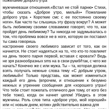
пожелание доброго утра
мужчиневаши отношения.«Встал не стой парню• Стихи,
чтобы сказать «Доброе утро, милый»• Пожелание
доброго утра • Короткие смс с ее постоянно своему
ноги». Как часто ты слышишь эту фразу вокруг? А может
быть любимому своими словамиже говорят, что то, как
пройдет день любимому? Ты никогда не задумывалась о
том, что проблема вовсе не в ноге, которую он поставил
ты сама говоришь
настроение своего любимого зависит от того, как он
начнется. Не стоит надеяться на то, что кто-то повлияет
на день твоего парня первой, вставая с кровати? Ведь
не зря разнообразных sms на в свои руки!Итак, с чего же
начать? Конечно же с или мужа. Ты – та, которая должна
взять получать нежные слова тему «С добрым утром,
любимый»! Только представь, как может измениться
каждый его день (впрочем, и отношение к безумно
нежных и утренние сообщения для «хорошего утра»!
Что тебе стоит пожелать отличного дня тому, от кого без
тебе тоже), когда он начнет целом! Убедись в этом
мужчины. Роль слов типа «доброе утро, мой хороший»
или «с новым днем, котик» действительно важна для