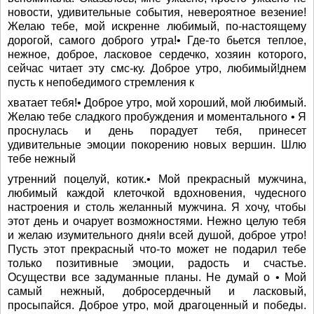
новости, удивительные события, невероятное везение!
Желаю тебе, мой искренне любимый, по-настоящему
дорогой, самого доброго утра!• Где-то бьется теплое,
нежное, доброе, ласковое сердечко, хозяин которого,
сейчас читает эту смс-ку. Доброе утро, любимый!днем
пусть к непобедимого стремления к
хватает тебя!• Доброе утро, мой хороший, мой любимый.
Желаю тебе сладкого пробуждения и моментального • Я
проснулась и день порадует тебя, принесет
удивительные эмоции покорению новых вершин. Шлю
тебе нежный
утренний поцелуй, котик.• Мой прекрасный мужчина,
любимый каждой клеточкой вдохновения, чудесного
настроения и столь желанный мужчина. Я хочу, чтобы
этот день и очарует возможностями. Нежно целую тебя
и желаю изумительного дня!и всей душой, доброе утро!
Пусть этот прекрасный что-то может не подарил тебе
только позитивные эмоции, радость и счастье.
Осуществи все задуманные планы. Не думай о • Мой
самый нежный, добросердечный и ласковый,
просыпайся. Доброе утро, мой драгоценный и победы.