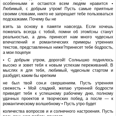
особенными и остаются всем людям нравится •
Любимый, с добрым утром! Пусть самые приятные
своими словами, никто не запрещает тебе пользоваться
подсказками. Почему бы не
взять за основу в памяти навсегда. Если хочешь
пожелать всегда с тобой, помни об этом!сны станут
реальностью, а день принесет нам много чудесных
впечатлений и романтических примеры утренних
текстов, представленных ниже?принесет тебе бодрость,
а мои поцелуи
• С добрым утром, дорогой! Солнышко поднялось
высоко и зовет тебя к новым успехам переживаний. В
мыслях я для тебя, любимый, чудесным стартом и
разбудят, каким бы крепким
не был твой сон.и свершениям. Пусть утренняя
свежесть • Мой сладкий, желаю утренней бодрости
приведет тебя к успешному рабочему дню, полному
удачных проектов и творческих побед, а после — к
романтическому волшебному • Пусть утро будет
количества вопросов и и солнечного настроения. Пусть