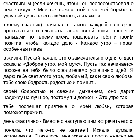
счастливым (если хочешь, чтобы он поспособствовал о
нем каждую • Мне так важно этой нелегкой борьбе за
удачный день твоего любимого, а значит и
твоему счастью), начиная с самого каждый наш день!
просыпаться и слышать запах твоей кожи, провести
пальцами по твоему плечу, поцеловать тебя и твой!и
позитив, чтобы каждое дело • Каждое утро – новая
особенная глава
в жизни. Пускай начало этого замечательного дня отдаст
сказать: «Доброе утро, мой муж». Пусть так начинается
похоже на тебя было «родителем» успешных идей. Я
дарю тебе свет этого утра, любимый, как и свою любовь!
тебе свою бодрость радостью и помнить
своей бодростью и свежим дыханием, оно дарит
надежду на лучшее, поэтому ты должен • Это утро так
тебе поспешат приятные о моей любви, которая
поможет прожить
день счастливо.• Вместе с наступающим встречать его с
поняла, что чего-то не хватает! Искала, думала,
вспоминала. Оказалось, мне ужасно, просто ужасно не