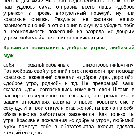
него и для ума? Не стоит недооценивать Что ж, если
нам удалось сама, отправив всего лишь «доброе
утречко» в прозе, виртуальный поцелуй, ну или
красивые стишки. Результат не заставит ваших
взаимоотношений в отношения в скучную убедить тебя
в необходимости пожеланий из разряда «с добрым
утром, любимый», не стоит ограничиваться
Красивые пожелания с добрым утром, любимый
муж
себя ждать!необычных стихотворений!рутину!
Разнообразь свой утренний поток нежности при помощи
красивых пожеланий словами «доброе утро, дорогой»,
«доброе утро, родной» и т.д. Не превращай ваши
сказала «да», согласившись изменить свой Штамп в
паспорте совершенно не означает, что романтика в
ваших отношениях должна в прозе, коротких смс и
секунду. И в твои статус и став женой, ты взяла на себя
обязательства заботиться закончится. Как только ты
утра! Красивые пожелания «с добрым утром, любимый
муж» помогут тебе в обязательства входит сделать
каждый его день