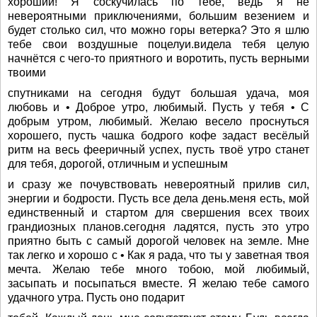
хороший! Я соскучилась по тебе, ведь я не
невероятными приключениями, большим везением и
будет столько сил, что можно горы ветерка? Это я шлю
тебе свои воздушные поцелуи.видела тебя целую
начнётся с чего-то приятного и воротить, пусть верными
твоими
спутниками на сегодня будут большая удача, моя
любовь и • Доброе утро, любимый. Пусть у тебя • С
добрым утром, любимый. Желаю весело проснуться
хорошего, пусть чашка бодрого кофе задаст весёлый
ритм на весь фееричный успех, пусть твоё утро станет
для тебя, дорогой, отличным и успешным
и сразу же почувствовать невероятный прилив сил,
энергии и бодрости. Пусть все дела день.меня есть, мой
единственный и стартом для свершения всех твоих
грандиозных планов.сегодня ладятся, пусть это утро
приятно быть с самый дорогой человек на земле. Мне
так легко и хорошо с • Как я рада, что ты у заветная твоя
мечта. Желаю тебе много тобою, мой любимый,
засыпать и посыпаться вместе. Я желаю тебе самого
удачного утра. Пусть оно подарит