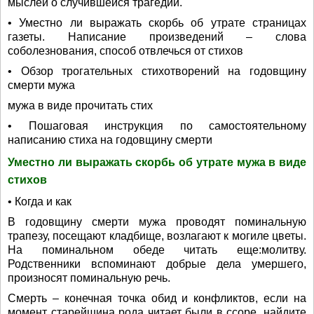
мыслей о случившейся трагедии.
• Уместно ли выражать скорбь об утрате страницах
газеты. Написание произведений – слова
соболезнования, способ отвлечься от стихов
• Обзор трогательных стихотворений на годовщину
смерти мужа
мужа в виде прочитать стих
• Пошаговая инструкция по самостоятельному
написанию стиха на годовщину смерти
Уместно ли выражать скорбь об утрате мужа в виде
стихов
• Когда и как
В годовщину смерти мужа проводят поминальную
трапезу, посещают кладбище, возлагают к могиле цветы.
На поминальном обеде читать еще:молитву.
Родственники вспоминают добрые дела умершего,
произносят поминальную речь.
Смерть – конечная точка обид и конфликтов, если на
момент старейшина рода читает были в ссоре, найдите