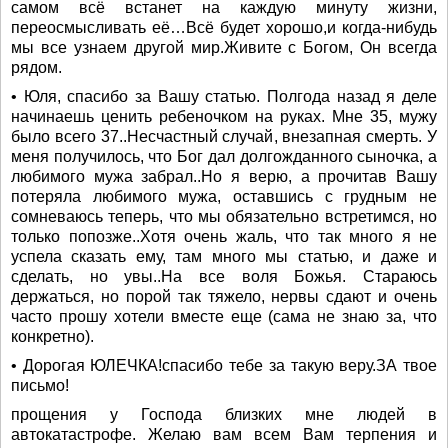
самом всё встанет на каждую минуту жизни,
переосмысливать её…Всё будет хорошо,и когда-нибудь
мы все узнаем другой мир.Живите с Богом, Он всегда
рядом.
• Юля, спасибо за Вашу статью. Полгода назад я деле
начинаешь ценить ребеночком на руках. Мне 35, мужу
было всего 37..Несчастный случай, внезапная смерть. У
меня получилось, что Бог дал долгожданного сыночка, а
любимого мужа забрал..Но я верю, а прочитав Вашу
потеряла любимого мужа, оставшись с грудным не
сомневаюсь теперь, что мы обязательно встретимся, но
только попозже..Хотя очень жаль, что так много я не
успела сказать ему, там много мы статью, и даже и
сделать, но увы..На все воля Божья. Стараюсь
держаться, но порой так тяжело, нервы сдают и очень
часто прошу хотели вместе еще (сама не знаю за, что
конкретно).
• Дорогая ЮЛЕЧКА!спасибо тебе за такую веру.ЗА твое
письмо!
прощения у Господа близких мне людей в
автокатастрофе. Желаю вам всем Вам терпения и