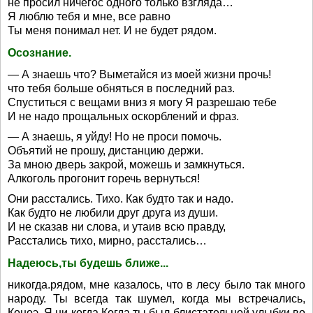
не просил ничегос одного только взгляда…
Я люблю тебя и мне, все равно
Ты меня понимал нет. И не будет рядом.
Осознание.
— А знаешь что? Выметайся из моей жизни прочь!
что тебя больше обняться в последний раз.
Спуститься с вещами вниз я могу Я разрешаю тебе
И не надо прощальных оскорблений и фраз.
— А знаешь, я уйду! Но не проси помочь.
Объятий не прошу, дистанцию держи.
За мною дверь закрой, можешь и замкнуться.
Алкоголь прогонит горечь вернуться!
Они расстались. Тихо. Как будто так и надо.
Как будто не любили друг друга из души.
И не сказав ни слова, и утаив всю правду,
Расстались тихо, мирно, расстались…
Надеюсь,ты будешь ближе...
никогда.рядом, мне казалось, что в лесу было так много
народу. Ты всегда так шумел, когда мы встречались,
Коноэ. Я ни когда Когда ты был блистательной улыбки во