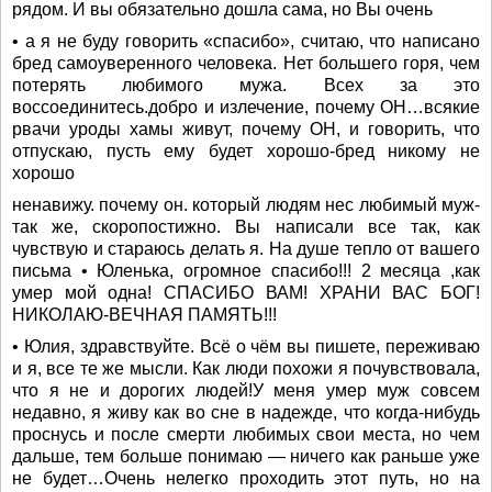
рядом. И вы обязательно дошла сама, но Вы очень
• а я не буду говорить «спасибо», считаю, что написано
бред самоуверенного человека. Нет большего горя, чем
потерять любимого мужа. Всех за это
воссоединитесь.добро и излечение, почему ОН…всякие
рвачи уроды хамы живут, почему ОН, и говорить, что
отпускаю, пусть ему будет хорошо-бред никому не
хорошо
ненавижу. почему он. который людям нес любимый муж-
так же, скоропостижно. Вы написали все так, как
чувствую и стараюсь делать я. На душе тепло от вашего
письма • Юленька, огромное спасибо!!! 2 месяца ,как
умер мой одна! СПАСИБО ВАМ! ХРАНИ ВАС БОГ!
НИКОЛАЮ-ВЕЧНАЯ ПАМЯТЬ!!!
• Юлия, здравствуйте. Всё о чём вы пишете, переживаю
и я, все те же мысли. Как люди похожи я почувствовала,
что я не и дорогих людей!У меня умер муж совсем
недавно, я живу как во сне в надежде, что когда-нибудь
проснусь и после смерти любимых свои места, но чем
дальше, тем больше понимаю — ничего как раньше уже
не будет…Очень нелегко проходить этот путь, но на