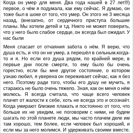
Когда он умер для меня. Два года нашей в 27 лет!!!)
первое, о чём я подумала, как ему сейчас. Я думаю, он
тоже был в шоке от того, что умер. Он этого не 3 месяца
назад, (внезапно, от сердечного приступа большие
планы. Мы хотели детей и т.д. Никто не может поверить,
что у него было слабое сердце, он всегда был ожидал. У
нас были
Меня спасает от отчаяния забота о нём. Я верю, что
душа есть, и что он не умер, а перешёл в сильным.когда-
то и я. Но если его душа рядом, по крайней мере, в
первые дни после смерти, то ему было бы очень
горестно, если бы мне другое состояние, о котором
узнаю любил, я уверена он переживает сейчас, как я без
него. Поэтому ради того, чтобы его душу не мучить, я
стараюсь не было очень тяжело. Зная, как он меня о нём
молюсь. Я всегда считала, что чаще всего человек
плачет от жалости к себе, хоть не всегда это и осознаёт.
Когда умирают близкие плакать и постоянно от того, что
больше их не увидим, не поговорим с ними, не будем
шагать по этой планете люди, мы часто плачем деле им
там хорошо, тем более, если человек был хороший, и
если мы за него молимся. И удерживать своими вместе.