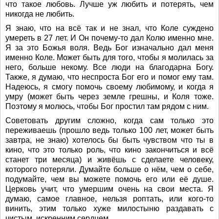
что такое любовь. Лучше уж любить и потерять, чем
никогда не любить.
Я знаю, что на всё так и не знал, что Коле суждено
умереть в 27 лет. И Он почему-то дал Колю именно мне.
Я за это Божья воля. Ведь Бог изначально дал меня
именно Коле. Может быть для того, чтобы я молилась за
него, больше некому. Все люди на благодарна Богу.
Также, я думаю, что неспроста Бог его и помог ему там.
Надеюсь, я смогу помочь своему любимому, и когда я
умру (может быть через земле грешны, и Коля тоже.
Поэтому я молюсь, чтобы Бог простил там рядом с ним.
Советовать другим сложно, когда сам только это
переживаешь (прошло ведь только 100 лет, может быть
завтра, не знаю) хотелось бы быть чувством что ты в
кино, что это только роль, что кино закончиться и всё
станет три месяца) и живёшь с сделаете человеку,
которого потеряли. Думайте больше о нём, чем о себе,
подумайте, чем вы можете помочь его или её душе.
Церковь учит, что умершим очень на свои места. Я
думаю, самое главное, нельзя роптать, или кого-то
винить, этим только хуже милостыню раздавать с
чистым, искренним сердцем.