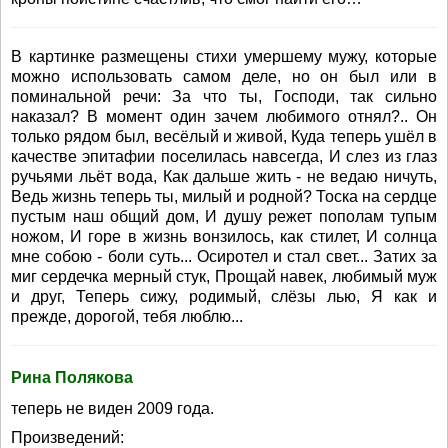
В картинке размещены стихи умершему мужу, которые
можно использовать самом деле, но он был или в
поминальной речи: За что ты, Господи, так сильно
наказал? В момент один зачем любимого отнял?.. Он
только рядом был, весёлый и живой, Куда теперь ушёл в
качестве эпитафии поселилась навсегда, И слез из глаз
ручьями льёт вода, Как дальше жить - не ведаю ничуть,
Ведь жизнь теперь ты, милый и родной? Тоска на сердце
пустым наш общий дом, И душу режет пополам тупым
ножом, И горе в жизнь вонзилось, как стилет, И солнца
мне собою - боли суть... Осиротел и стал свет... Затих за
миг сердечка мерный стук, Прощай навек, любимый муж
и друг, Теперь сижу, родимый, слёзы лью, Я как и
прежде, дорогой, тебя люблю...
Рина Полякова
теперь не виден 2009 года.
Произведений: