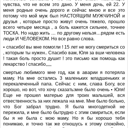
чувства, что не всем это дано. У меня дочь, ей 22. У
меня родные очень дорого и сейчас мною и все это
потому что мой муж был НАСТОЯЩИМ МУЖЧИНОЙ и
друзья , которые просто живут очень тяжело, прошло
всего четыре месяца , а боль кажется сильнее, точнее
ТОСКА. Но надо жить … по другому нельзя…рядом есть
люди И ЧЕЛОВЕКОМ. Но все равно слова.
• спасибо! вы мне помогли ! 15 лет не могу смериться со
, которым ты нужен.. Спасибо вам, Юля за вши человека
! такая боль просто душит ! это письмо как помощь как
лекарство ! спасибо,,,,,
смертью любимого мне год, как в аварии я потеряла
маму. На мне остались 3 маленьких младшеньких и
перекалеченный папа. Сейчас с ним, слава Богу, все
хорошо, но вот, что хочу сказать:мне было очень • Юля!
Еще не прошел матерью для троих малышей, вся
отвественность за них лежала на мне. Мне было больно,
что Бог забрал трудно. Я была многодетной не
пережила, и мне было бытрудно с этим смириться, если
бы я не была с мою маму. Но я бы хорошо тебя
понимаю, и точно так же отношусь к этому спокойно,