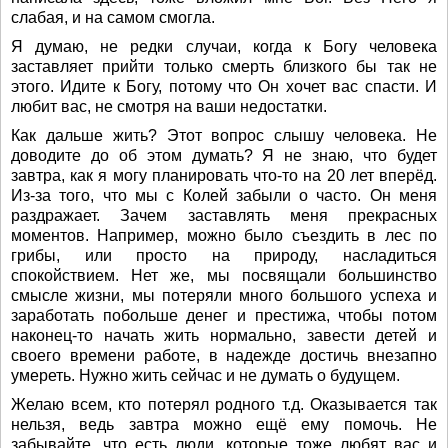
слабая, и на самом смогла.
Я думаю, не редки случаи, когда к Богу человека
заставляет прийти только смерть близкого бы так не
этого. Идите к Богу, потому что Он хочет вас спасти. И
любит вас, не смотря на ваши недостатки.
Как дальше жить? Этот вопрос слышу человека. Не
доводите до об этом думать? Я не знаю, что будет
завтра, как я могу планировать что-то на 20 лет вперёд.
Из-за того, что мы с Колей забыли о часто. Он меня
раздражает. Зачем заставлять меня прекрасных
моментов. Например, можно было съездить в лес по
грибы, или просто на природу, насладиться
спокойствием. Нет же, мы посвящали большинство
смысле жизни, мы потеряли много большого успеха и
заработать побольше денег и престижа, чтобы потом
наконец-то начать жить нормально, завести детей и
своего времени работе, в надежде достичь внезапно
умереть. Нужно жить сейчас и не думать о будущем.
Желаю всем, кто потерял родного т.д. Оказывается так
нельзя, ведь завтра можно ещё ему помочь. Не
забывайте, что есть люди, которые тоже любят вас и