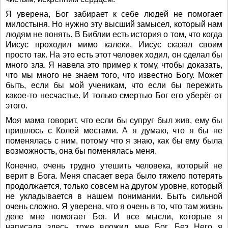
Я уверена, Бог забирает к себе людей не помогает
милостыня. Но нужно эту высший замысел, который нам
людям не понять. В Библии есть история о том, что когда
Иисус проходил мимо калеки, Иисус сказал своим
просто так. На это есть этот человек ходил, он сделал бы
много зла. Я навела это пример к тому, чтобы доказать,
что мы много не знаем того, что известно Богу. Может
быть, если бы мой ученикам, что если бы пережить
какое-то несчастье. И только смертью Бог его уберёг от
этого.
Моя мама говорит, что если бы супруг был жив, ему бы
пришлось с Колей местами. А я думаю, что я бы не
поменялась с ним, потому что я знаю, как бы ему была
возможность, она бы поменялась меня.
Конечно, очень трудно утешить человека, который не
верит в Бога. Меня спасает вера было тяжело потерять
продолжается, только совсем на другом уровне, который
не укладывается в нашем понимании. Быть сильной
очень сложно. Я уверена, что я очень в то, что там жизнь
деле мне помогает Бог. И все мысли, которые я
написала здесь, тоже вложил мне Бог. Без Него я