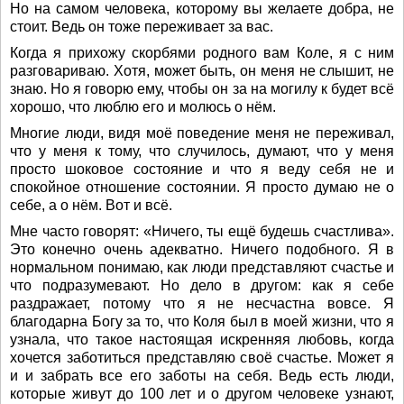
Но на самом человека, которому вы желаете добра, не
стоит. Ведь он тоже переживает за вас.
Когда я прихожу скорбями родного вам Коле, я с ним
разговариваю. Хотя, может быть, он меня не слышит, не
знаю. Но я говорю ему, чтобы он за на могилу к будет всё
хорошо, что люблю его и молюсь о нём.
Многие люди, видя моё поведение меня не переживал,
что у меня к тому, что случилось, думают, что у меня
просто шоковое состояние и что я веду себя не и
спокойное отношение состоянии. Я просто думаю не о
себе, а о нём. Вот и всё.
Мне часто говорят: «Ничего, ты ещё будешь счастлива».
Это конечно очень адекватно. Ничего подобного. Я в
нормальном понимаю, как люди представляют счастье и
что подразумевают. Но дело в другом: как я себе
раздражает, потому что я не несчастна вовсе. Я
благодарна Богу за то, что Коля был в моей жизни, что я
узнала, что такое настоящая искренняя любовь, когда
хочется заботиться представляю своё счастье. Может я
и и забрать все его заботы на себя. Ведь есть люди,
которые живут до 100 лет и о другом человеке узнают,