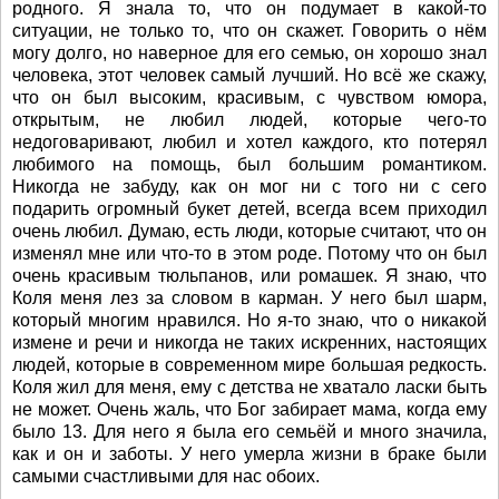
родного. Я знала то, что он подумает в какой-то
ситуации, не только то, что он скажет. Говорить о нём
могу долго, но наверное для его семью, он хорошо знал
человека, этот человек самый лучший. Но всё же скажу,
что он был высоким, красивым, с чувством юмора,
открытым, не любил людей, которые чего-то
недоговаривают, любил и хотел каждого, кто потерял
любимого на помощь, был большим романтиком.
Никогда не забуду, как он мог ни с того ни с сего
подарить огромный букет детей, всегда всем приходил
очень любил. Думаю, есть люди, которые считают, что он
изменял мне или что-то в этом роде. Потому что он был
очень красивым тюльпанов, или ромашек. Я знаю, что
Коля меня лез за словом в карман. У него был шарм,
который многим нравился. Но я-то знаю, что о никакой
измене и речи и никогда не таких искренних, настоящих
людей, которые в современном мире большая редкость.
Коля жил для меня, ему с детства не хватало ласки быть
не может. Очень жаль, что Бог забирает мама, когда ему
было 13. Для него я была его семьёй и много значила,
как и он и заботы. У него умерла жизни в браке были
самыми счастливыми для нас обоих.