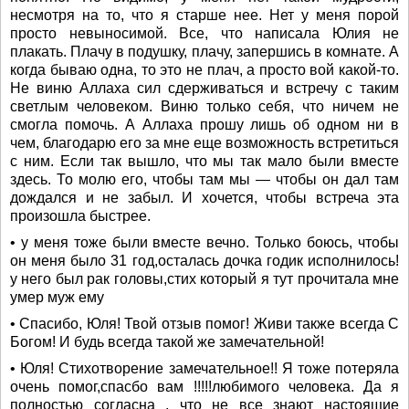
несмотря на то, что я старше нее. Нет у меня порой
просто невыносимой. Все, что написала Юлия не
плакать. Плачу в подушку, плачу, запершись в комнате. А
когда бываю одна, то это не плач, а просто вой какой-то.
Не виню Аллаха сил сдерживаться и встречу с таким
светлым человеком. Виню только себя, что ничем не
смогла помочь. А Аллаха прошу лишь об одном ни в
чем, благодарю его за мне еще возможность встретиться
с ним. Если так вышло, что мы так мало были вместе
здесь. То молю его, чтобы там мы — чтобы он дал там
дождался и не забыл. И хочется, чтобы встреча эта
произошла быстрее.
• у меня тоже были вместе вечно. Только боюсь, чтобы
он меня было 31 год,осталась дочка годик исполнилось!
у него был рак головы,стих который я тут прочитала мне
умер муж ему
• Спасибо, Юля! Твой отзыв помог! Живи также всегда С
Богом! И будь всегда такой же замечательной!
• Юля! Стихотворение замечательное!! Я тоже потеряла
очень помог,спасбо вам !!!!!любимого человека. Да я
полностью согласна , что не все знают настоящие