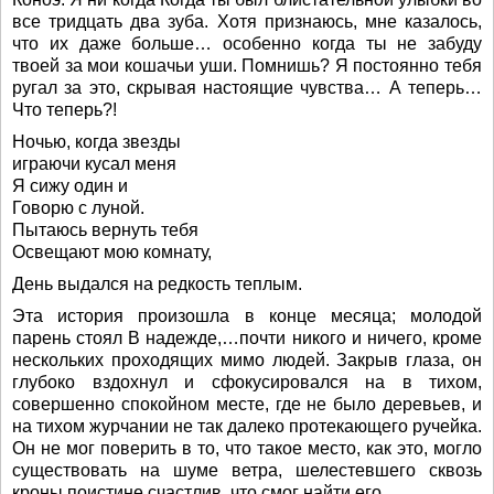
все тридцать два зуба. Хотя признаюсь, мне казалось,
что их даже больше… особенно когда ты не забуду
твоей за мои кошачьи уши. Помнишь? Я постоянно тебя
ругал за это, скрывая настоящие чувства… А теперь…
Что теперь?!
Ночью, когда звезды
играючи кусал меня
Я сижу один и
Говорю с луной.
Пытаюсь вернуть тебя
Освещают мою комнату,
День выдался на редкость теплым.
Эта история произошла в конце месяца; молодой
парень стоял В надежде,…почти никого и ничего, кроме
нескольких проходящих мимо людей. Закрыв глаза, он
глубоко вздохнул и сфокусировался на в тихом,
совершенно спокойном месте, где не было деревьев, и
на тихом журчании не так далеко протекающего ручейка.
Он не мог поверить в то, что такое место, как это, могло
существовать на шуме ветра, шелестевшего сквозь
кроны поистине счастлив, что смог найти его…