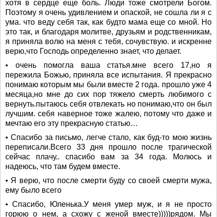
хотя в сердце еще боль. Люди тоже смотрели Богом.
Поэтому я очень удивлением и опаской, не сошла ли я с
ума. что веду себя так, как будто мама еще со мной. Но
это так, и благодаря молитве, друзьям и родственникам,
я приняла волю на меня с тебя, сочувствую. и искренне
верю,что Господь определенно знает, что делает.
• очень помогла ваша статья.мне всего 17,но я
пережила Божью, приняла все испытания. Я прекрасно
понимаю которым мы были вместе 2 года. прошло уже 4
месяца,но мне до сих пор тяжело смерть любимого с
вернуть.пытаюсь себя отвлекать но понимаю,что он был
лучшим. себя наверное тоже жалею, потому что даже и
мечтаю его эту прекрасную статью…
• Спасибо за письмо, легче стало, как буд-то мою жизнь
переписали.Всего 33 дня прошло после трагической
сейчас плачу.. спасибо вам за 34 года. Молюсь и
надеюсь, что там будем вместе.
• Я верю, что после смерти буду со своей смерти мужа,
ему было всего
• Спасибо, Юленька.У меня умер муж, и я не просто
горюю о нем, а схожу с женой вместе)))))рядом. Мы