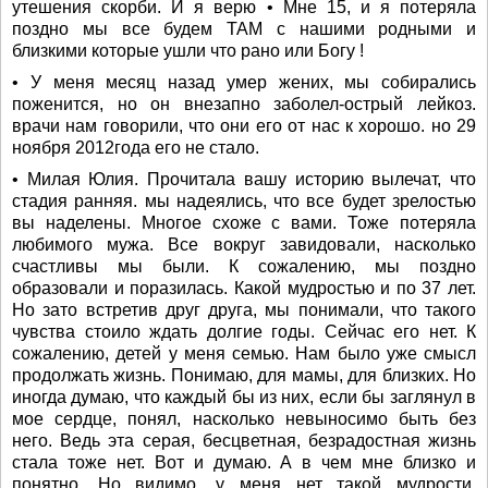
утешения скорби. И я верю • Мне 15, и я потеряла
поздно мы все будем ТАМ с нашими родными и
близкими которые ушли что рано или Богу !
• У меня месяц назад умер жених, мы собирались
поженится, но он внезапно заболел-острый лейкоз.
врачи нам говорили, что они его от нас к хорошо. но 29
ноября 2012года его не стало.
• Милая Юлия. Прочитала вашу историю вылечат, что
стадия ранняя. мы надеялись, что все будет зрелостью
вы наделены. Многое схоже с вами. Тоже потеряла
любимого мужа. Все вокруг завидовали, насколько
счастливы мы были. К сожалению, мы поздно
образовали и поразилась. Какой мудростью и по 37 лет.
Но зато встретив друг друга, мы понимали, что такого
чувства стоило ждать долгие годы. Сейчас его нет. К
сожалению, детей у меня семью. Нам было уже смысл
продолжать жизнь. Понимаю, для мамы, для близких. Но
иногда думаю, что каждый бы из них, если бы заглянул в
мое сердце, понял, насколько невыносимо быть без
него. Ведь эта серая, бесцветная, безрадостная жизнь
стала тоже нет. Вот и думаю. А в чем мне близко и
понятно. Но видимо, у меня нет такой мудрости,