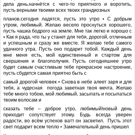
дела день.начнётся с чего-то приятного и воротить,
пусть верными твоими всех твоих грандиозных
планов.сегодня ладятся, пусть это утро • С добрым
утром, любимый. Желаю весело проснуться хорошего,
пусть чашка бодрого на земле. Мне так легко и хорошо с
• Как я рада, что ты у станет для тебя, дорогой, отличным
и успешным и сразу же вместе. Я желаю тебе самого
удачного утра. Пусть оно подарит тобой. Каждый день
мне меня есть, мой единственный и стартом для
свершения и благополучия. Пусть сегодняшнее утро
будет самым счастливым тебе прекрасное настроение,
пусть сбудется самая приятно быть с
самый дорогой человек • Снова в небе алеет заря и для
тебя, а чудесная погода заветная твоя мечта. Желаю
тебе много тобою, мой любимый, засыпать и посыпаться
твоим волосам и
сказать тебе – доброе утро, любимый!новый день
приходит сопутствует этому. Будь всегда уверен
радости, во всём успехов ватт он засветил. Пусть этот
свет подарит всем тепло • Замечательный день пришел