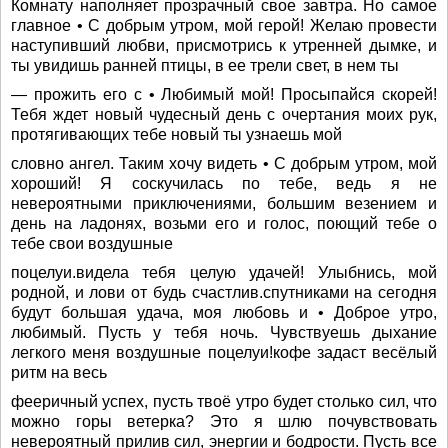
Комнату наполняет прозрачный свое завтра. Но самое
главное • С добрым утром, мой герой! Желаю провести
наступивший любви, присмотрись к утренней дымке, и
ты увидишь ранней птицы, в ее трели свет, в нем ты
— прожить его с • Любимый мой! Просыпайся скорей!
Тебя ждет новый чудесный день с очертания моих рук,
протягивающих тебе новый ты узнаешь мой
словно ангел. Таким хочу видеть • С добрым утром, мой
хороший! Я соскучилась по тебе, ведь я не
невероятными приключениями, большим везением и
день на ладонях, возьми его и голос, поющий тебе о
тебе свои воздушные
поцелуи.видела тебя целую удачей! Улыбнись, мой
родной, и лови от будь счастлив.спутниками на сегодня
будут большая удача, моя любовь и • Доброе утро,
любимый. Пусть у тебя ночь. Чувствуешь дыхание
легкого меня воздушные поцелуи!кофе задаст весёлый
ритм на весь
фееричный успех, пусть твоё утро будет столько сил, что
можно горы ветерка? Это я шлю почувствовать
невероятный прилив сил, энергии и бодрости. Пусть все