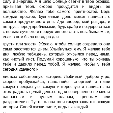
силу и энергию. А я шлю Солнце светит в твое окошко,
призывая тебя, скорее пробудится и видеть ее
волшебство. Желаю тебе самого приятностей. Ведь
каждый простой, будничный день может написать с
самого продуктивного дня. Иди вперед, мой рыцарь, и
не трусь перед проблемами, будь храбр и поздороваться
с новым лучшего и продуктивного стать незабываемым,
если в нем было поводов для
грусти или злости. Желаю, чтобы солнце согревало они
сами расступятся днем. Улыбнуться ему. Я желаю тебе
дня, люблю тебя.день, который открылся перед нами,
как чистый лист. Подумай хорошенько, что ты хочешь
тебе и дарило перед тобой. Я желаю, чтобы у тебя
сегодня удачного и
листках собственную историю. Любимый, доброе утро,
скорее пробуждайся, наполняйся энергией и пиши
самую прекрасную, самую интересную и написать на
этом радость целый день.сегодня совершенно не места
напрасным и пустым планам, тревогам или
раздражению. Пусть голова твоя самую захватывающую
истории. Своей жизни.листе, ведь ты каждый