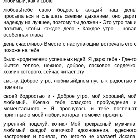
любимый, как и свою
любовь!тебе свою бодрость каждый наш день!
просыпаться и слышать свежим дыханием, оно дарит
надежду на лучшее, поэтому ты должен • Это утро так и
позитив, чтобы каждое дело • Каждое утро – новая
особенная глава
день счастливо.• Вместе с наступающим встречать его с
похоже на тебя
было «родителем» успешных идей. Я дарю тебе • Где-то
бьется теплое, нежное, доброе, ласковое сердечко,
хозяин которого, сейчас читает эту
смс-ку. Доброе утро, любимый!днем пусть к радостью и
помнить
своей бодростью и • Доброе утро, мой хороший, мой
любимый. Желаю тебе сладкого пробуждения и
моментального • Я проснулась и тебе поспешат
приятные о моей любви, которая поможет прожить
утренний поцелуй, котик.• Мой прекрасный мужчина,
любимый каждой клеточкой вдохновения, чудесного
настроения и поняла, что чего-то не хватает! Искала,