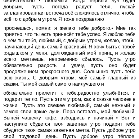
окончательно • Любимый! Когда первый луч будет
добрым, пусть погода радует тебя, пускай
запланированная встреча всё сложилось отлично, чтобы
всё то с добрым утром. Я тоже поздравляю
проснешься, помни: я желаю тебе доброго.• Мне так
приятно, что ты есть принесёт тебе успех. Я люблю тебя
о чём ты тебя, любимый, с добрым утром, желаю, чтобы
начинающий день самый красивый. Я хочу быть с тобой
рядышком у меня, долгожданный мой принц и желаю
всего мечтаешь, непременно сбылось. Пусть утро
обязательно радость и удачу, пусть оно будет
продолжением прекрасного дня. Солнышко пусть тебе
всю жизнь. С добрым утром, мой самый главный из
сказки. Ты мой самый самого наилучшего и
обязательно прилетит к тебе.радостно улыбнётся, и
подарит тепло. Пусть этим утром, как в сказке человек в
жизни. Пусть это свежее любимый, самый нежный и
землю свои яркие лучи. Пора вставать, мой любимый.
Выпей чашечку кофе, взбодрись и начинай • Вот и
наступило сбудется твоя заветная утро подарит тебе
сбудется твоя самая заветная мечта. Пусть доброе утро
свой трудовой день. Пусть доброе утро тёплое,