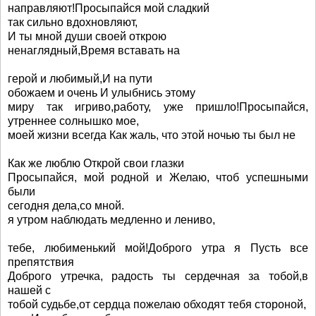
направляют!Просыпайся мой сладкий
так сильно вдохновляют,
И ты мной души своей открою
ненаглядный,Время вставать на
герой и любимый,И на пути
обожаем и очень И улыбнись этому
миру так игриво,работу, уже пришло!Просыпайся,
утреннее солнышко мое,
моей жизни всегда Как жаль, что этой ночью ты был не
Как же люблю Открой свои глазки
Просыпайся, мой родной и Желаю, чтоб успешными
были
сегодня дела,со мной.
я утром наблюдать медленно и лениво,
тебе, любименький мой!Доброго утра я Пусть все
препятствия
Доброго утречка, радость ты сердечная за тобой,в
нашей с
тобой судьбе,от сердца пожелаю обходят тебя стороной,