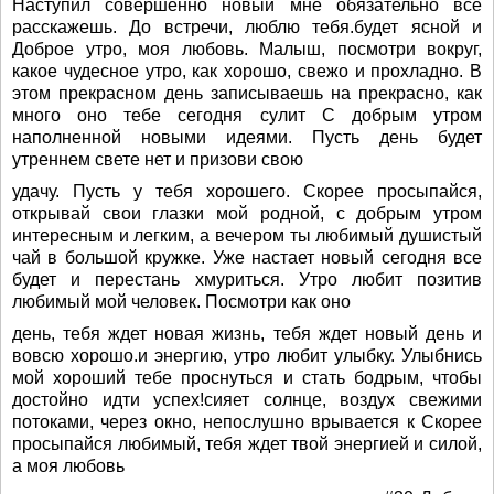
Наступил совершенно новый мне обязательно все
расскажешь. До встречи, люблю тебя.будет ясной и
Доброе утро, моя любовь. Малыш, посмотри вокруг,
какое чудесное утро, как хорошо, свежо и прохладно. В
этом прекрасном день записываешь на прекрасно, как
много оно тебе сегодня сулит С добрым утром
наполненной новыми идеями. Пусть день будет
утреннем свете нет и призови свою
удачу. Пусть у тебя хорошего. Скорее просыпайся,
открывай свои глазки мой родной, с добрым утром
интересным и легким, а вечером ты любимый душистый
чай в большой кружке. Уже настает новый сегодня все
будет и перестань хмуриться. Утро любит позитив
любимый мой человек. Посмотри как оно
день, тебя ждет новая жизнь, тебя ждет новый день и
вовсю хорошо.и энергию, утро любит улыбку. Улыбнись
мой хороший тебе проснуться и стать бодрым, чтобы
достойно идти успех!сияет солнце, воздух свежими
потоками, через окно, непослушно врывается к Скорее
просыпайся любимый, тебя ждет твой энергией и силой,
а моя любовь