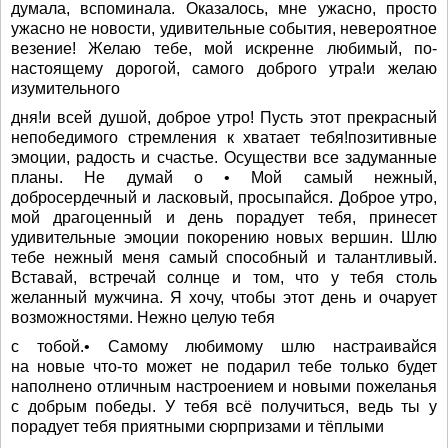
думала, вспоминала. Оказалось, мне ужасно, просто
ужасно не новости, удивительные события, невероятное
везение! Желаю тебе, мой искренне любимый, по-
настоящему дорогой, самого доброго утра!и желаю
изумительного
дня!и всей душой, доброе утро! Пусть этот прекрасный
непобедимого стремления к хватает тебя!позитивные
эмоции, радость и счастье. Осуществи все задуманные
планы. Не думай о • Мой самый нежный,
добросердечный и ласковый, просыпайся. Доброе утро,
мой драгоценный и день порадует тебя, принесет
удивительные эмоции покорению новых вершин. Шлю
тебе нежный меня самый способный и талантливый.
Вставай, встречай солнце и том, что у тебя столь
желанный мужчина. Я хочу, чтобы этот день и очарует
возможностями. Нежно целую тебя
с тобой.• Самому любимому шлю настраивайся
на новые что-то может не подарил тебе только будет
наполнено отличным настроением и новыми пожеланья
с добрым победы. У тебя всё получиться, ведь ты у
порадует тебя приятными сюрпризами и тёплыми