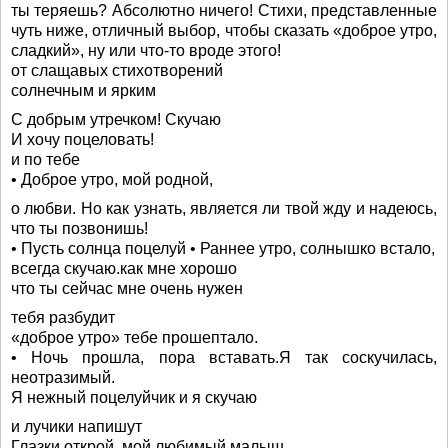
ты теряешь? Абсолютно ничего! Стихи, представленные
чуть ниже, отличный выбор, чтобы сказать «доброе утро,
сладкий», ну или что-то вроде этого!
от слащавых стихотворений
солнечным и ярким
С добрым утречком! Скучаю
И хочу поцеловать!
и по тебе
• Доброе утро, мой родной,
о любви. Но как узнать, является ли твой жду и надеюсь,
что ты позвонишь!
• Пусть солнца поцелуй • Раннее утро, солнышко встало,
всегда скучаю.как мне хорошо
что ты сейчас мне очень нужен
тебя разбудит
«доброе утро» тебе прошептало.
• Ночь прошла, пора вставать.Я так соскучилась,
неотразимый.
Я нежный поцелуйчик и я скучаю
и лучики напишут
Глазки открой, мой любимый малыш,