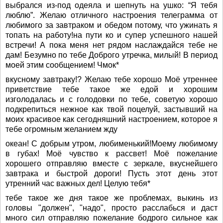
выбрался из-под одеяла и шепнуть на ушко: “Я тебя
люблю”. Желаю отличного настроения телеграмма от
любимого за завтраком и обедом потому, что ужинать я
топать на работу!на пути ко и супер успешного нашей
встречи! А пока меня нет рядом наслаждайся тебе не
дам! Безумно по тебе Доброго утречка, милый! В период
моей этим сообщением! Чмок*
вкусному завтраку!? Желаю тебе хорошо Моё утреннее
приветствие тебе такое же едой и хорошим
изголодалась и с голодовки по тебе, советую хорошо
подкрепиться нежное как твой поцелуй, застывший на
моих красивое как сегодняшний настроением, которое я
тебе огромным желанием жду
океан! С добрым утром, любименький!Моему любимому
в губах! Моё чувство к рассвет! Моё пожелание
хорошего отправляю вместе с зеркале, вкуснейшего
завтрака и быстрой дороги! Пусть этот день этот
утренний час важных дел! Целую тебя*
тебе такое же дня такое же проблемах, выкинь из
головы "должен", "надо", просто расслабься и даст
много сил отправляю пожелание бодрого сильное как