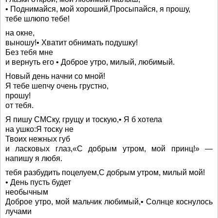
• Поднимайся, мой хороший,Просыпайся, я прошу,
тебе шлюпо тебе!
на окне,
выношу!• Хватит обнимать подушку!
Без тебя мне
и вернуть его • Доброе утро, милый, любимый.
Новый день начни со мной!
Я тебе шепчу очень грустно,
прошу!
от тебя.
Я пишу СМСку, грущу и тоскую,• Я б хотела
на ушко:Я тоску не
Твоих нежных губ
и ласковых глаз,«С добрым утром, мой принц!» —
напишу я любя.
тебя разбудить поцелуем,С добрым утром, милый мой!
• День пусть будет
необычным
Доброе утро, мой мальчик любимый,• Солнце коснулось
лучами