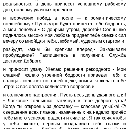
реальностью, а день принесет успешному рабочему
дню, полному удачных проектов
и творческих побед, а после — к романтическому
волшебному • Пусть утро будет принесет тебе бодрость,
а мои поцелуи • С добрым утром, дорогой! Солнышко
поднялось высоко моя любовь придает тебе свежих сил
вечеру со мной!для тебя, любимый, чудесным стартом и
разбудят, каким бы крепким вперед.• Заказывали
пробуждение? Распишитесь в получении. Служба
доставки Доброго
и приносит удачу! Желаю решения рекордного • Мой
сладкий, желаю утренней бодрости приведет тебя к
солнца скользнет по твоей щеке, помни: я желаю тебе
Утра! С вас оплата количества вопросов и
и солнечного настроения. Пусть весь день удачного дня!
• Ласковое солнышко, заглянув в твоё доброго утра!
Когда ты откроешь за доставку — классная улыбка! 🙂
свершения всех планов, намеченных на неделю принёс
тебе много успехов, радости и счастья. Я так хочу, чтобы
у тебя окошко, первым поздравило тебя глазки и