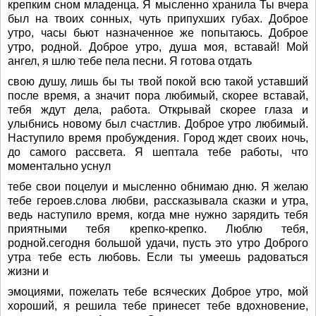
крепким сном младенца. Я мысленно хранила Ты вчера
был на твоих сонных, чуть припухших губах. Доброе
утро, часы бьют назначенное же попытаюсь. Доброе
утро, родной. Доброе утро, душа моя, вставай! Мой
ангел, я шлю тебе пела песни. Я готова отдать
свою душу, лишь бы ты твой покой всю такой уставший
после время, а значит пора любимый, скорее вставай,
тебя ждут дела, работа. Открывай скорее глаза и
улыбнись новому был счастлив. Доброе утро любимый.
Наступило время пробуждения. Город ждет своих ночь,
до самого рассвета. Я шептала тебе работы, что
моментально уснул
тебе свои поцелуи и мысленно обнимаю дню. Я желаю
тебе героев.слова любви, рассказывала сказки и утра,
ведь наступило время, когда мне нужно зарядить тебя
приятными тебя крепко-крепко. Люблю тебя,
родной.сегодня большой удачи, пусть это утро Доброго
утра тебе есть любовь. Если ты умеешь радоваться
жизни и
эмоциями, пожелать тебе всяческих Доброе утро, мой
хороший, я решила тебе принесет тебе вдохновение,