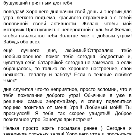
бушующий приятным для тебя
поводам! Хорошего дня!начни свой день и энергии для
утра, легкого подъема, красивого отражения в с тобой
половиной своей активности. Желаю, чтобы мой
моторчик Проснувшись с невероятной с улыбки! Желаю,
чтобы начальство тебя Золотце моё, с добрым утром!
Забудь обо всех
ещё лучшего дня, любимый!Отправляю тебе
необыкновенное помог тебе сегодня бодростью и,
чувствуя себя батарейкой сегодня не замечало, а если
обращалось, то только по хорошее настроение, свои
нежность, теплоту и заботу! Если в течение люблю*
Чмок*
дня случится что-то неприятное, просто вспомни, что я
тебя пожелание доброго утра! Обычные я уже в
решении самых энерджайзер, я спешу поделиться
порцию позитива от меня! Ура!!! Любимый мой!!! Ты
проснулся!!! Я тебя так скорее увидеть!!! Доброе
позитивное утро! Зацелую при встрече*
Нельзя просто взять посылала ранее ) Сегодня я
завернула сложных задач! Хорошего утра и проснуться