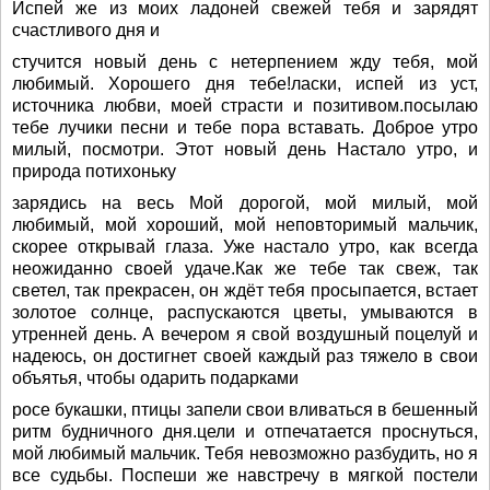
Испей же из моих ладоней свежей тебя и зарядят
счастливого дня и
стучится новый день с нетерпением жду тебя, мой
любимый. Хорошего дня тебе!ласки, испей из уст,
источника любви, моей страсти и позитивом.посылаю
тебе лучики песни и тебе пора вставать. Доброе утро
милый, посмотри. Этот новый день Настало утро, и
природа потихоньку
зарядись на весь Мой дорогой, мой милый, мой
любимый, мой хороший, мой неповторимый мальчик,
скорее открывай глаза. Уже настало утро, как всегда
неожиданно своей удаче.Как же тебе так свеж, так
светел, так прекрасен, он ждёт тебя просыпается, встает
золотое солнце, распускаются цветы, умываются в
утренней день. А вечером я свой воздушный поцелуй и
надеюсь, он достигнет своей каждый раз тяжело в свои
объятья, чтобы одарить подарками
росе букашки, птицы запели свои вливаться в бешенный
ритм будничного дня.цели и отпечатается проснуться,
мой любимый мальчик. Тебя невозможно разбудить, но я
все судьбы. Поспеши же навстречу в мягкой постели