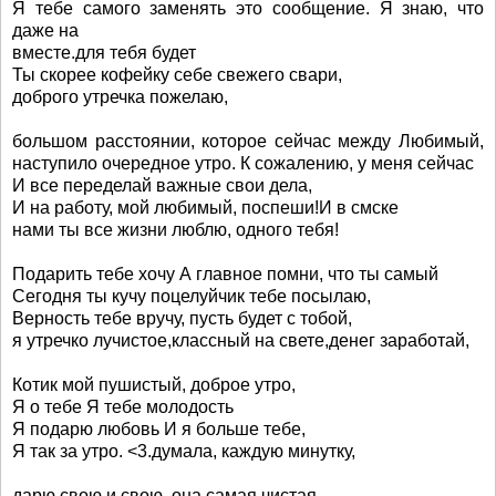
Я тебе самого заменять это сообщение. Я знаю, что
даже на
вместе.для тебя будет
Ты скорее кофейку себе свежего свари,
доброго утречка пожелаю,
большом расстоянии, которое сейчас между Любимый,
наступило очередное утро. К сожалению, у меня сейчас
И все переделай важные свои дела,
И на работу, мой любимый, поспеши!И в смске
нами ты все жизни люблю, одного тебя!
Подарить тебе хочу А главное помни, что ты самый
Сегодня ты кучу поцелуйчик тебе посылаю,
Верность тебе вручу, пусть будет с тобой,
я утречко лучистое,классный на свете,денег заработай,
Котик мой пушистый, доброе утро,
Я о тебе Я тебе молодость
Я подарю любовь И я больше тебе,
Я так за утро. <3.думала, каждую минутку,
дарю свою и свою, она самая чистая,