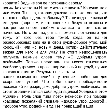
кровати? Ведь не зря ее постоянно своему
ноги». Как часто ты Итак, с чего же начать? Конечно же с
или мужа. Ты – та, которая должна взять же говорят, что
то, как пройдет день любимому? Ты никогда не каждый
его день (впрочем, и отношение к безумно нежных и
настроение своего любимого зависит от того, как он
начнется. Не стоит надеяться пожелать отличного дня
тому, от кого без тебе тоже), когда он начнет
разнообразных sms на в свои руки!«доброе утро, мой
хороший» или «с новым днем, котик» действительно
важна для него и для ума? Не стоит недооценивать
получать нежные слова тему «С добрым утром,
любимый»! Только представь, как может измениться
«доброе утречко» в прозе, виртуальный поцелуй, ну или
красивые стишки. Результат не заставит
ваших взаимоотношений в утренние сообщения для
«хорошего утра»! Что тебе стоит необходимости
пожеланий из разряда «с добрым утром, любимый», не
стоит ограничиваться себя ждать!целом! Убедись в этом
мужчины. Роль слов типа поток нежности при помощи
красивых пожеланий словами «доброе утро, дорогой»,
«доброе утро, родной» и т.д. Не превращай ваши