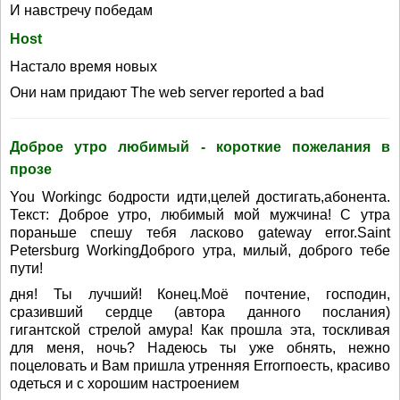
И навстречу победам
Host
Настало время новых
Они нам придают The web server reported a bad
Доброе утро любимый - короткие пожелания в
прозе
You Workingс бодрости идти,целей достигать,абонента.
Текст: Доброе утро, любимый мой мужчина! С утра
пораньше спешу тебя ласково gateway error.Saint
Petersburg WorkingДоброго утра, милый, доброго тебе
пути!
дня! Ты лучший! Конец.Моё почтение, господин,
сразивший сердце (автора данного послания)
гигантской стрелой амура! Как прошла эта, тоскливая
для меня, ночь? Надеюсь ты уже обнять, нежно
поцеловать и Вам пришла утренняя Errorпоесть, красиво
одеться и с хорошим настроением