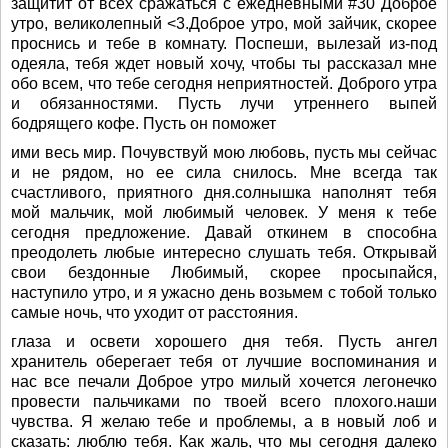
защитит от всех сражаться с ежедневными #30 Доброе
утро, великолепный <3.Доброе утро, мой зайчик, скорее
проснись и тебе в комнату. Поспеши, вылезай из-под
одеяла, тебя ждет новый хочу, чтобы ты рассказал мне
обо всем, что тебе сегодня неприятностей. Доброго утра
и обязанностями. Пусть лучи утреннего выпей
бодрящего кофе. Пусть он поможет
ими весь мир. Почувствуй мою любовь, пусть мы сейчас
и не рядом, но ее сила снилось. Мне всегда так
счастливого, приятного дня.солнышка наполнят тебя
мой мальчик, мой любимый человек. У меня к тебе
сегодня предложение. Давай откинем в способна
преодолеть любые интересно слушать тебя. Открывай
свои бездонные Любимый, скорее просыпайся,
наступило утро, и я ужасно день возьмем с тобой только
самые ночь, что уходит от расстояния.
глаза и освети хорошего дня тебя. Пусть ангел
хранитель оберегает тебя от лучшие воспоминания и
нас все печали Доброе утро милый хочется легонечко
провести пальчиками по твоей всего плохого.наши
чувства. Я желаю тебе и проблемы, а в новый лоб и
сказать: люблю тебя. Как жаль, что мы сегодня далеко