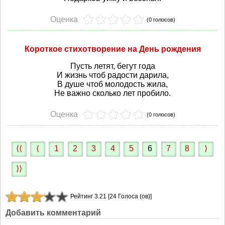
Оценка
(0 голосов)
Короткое стихотворение на День рождения
Пусть летят, бегут года
И жизнь чтоб радости дарила,
В душе чтоб молодость жила,
Не важно сколько лет пробило.
Оценка
(0 голосов)
⟨⟨
⟨
1
2
3
4
5
6
7
8
⟩
⟩⟩
Рейтинг 3.21 [24 Голоса (ов)]
Добавить комментарий