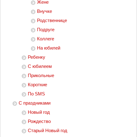
Жене
Внучке
Родственнице
Подруге
Коллеге
На юбилей
Ребенку
С юбилеем
Прикольные
Короткие
По SMS
С праздниками
Новый год
Рождество
Старый Новый год