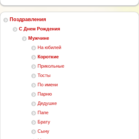
Поздравления
С Днем Рождения
Мужчине
На юбилей
Короткие
Прикольные
Тосты
По имени
Парню
Дедушке
Папе
Брату
Сыну