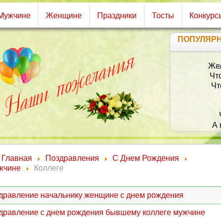
Мужчине
Женщине
Праздники
Тосты
Конкурс
ПОПУЛЯР
Желаю ч
Чтоб р
Чтоб с
Д
Чтоб
А пели
И пт
И т
Главная
Поздравления
С Днем Рождения
жчине
Коллеге
дравление начальнику женщине с днем рождения
дравление с днем рождения бывшему коллеге мужчине