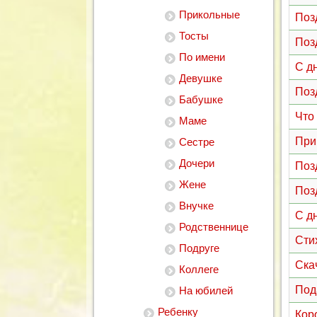
Прикольные
Поз
Тосты
Поз
По имени
С д
Девушке
Поз
Бабушке
Что
Маме
При
Сестре
Дочери
Поз
Жене
Поз
Внучке
С д
Родственнице
Сти
Подруге
Ска
Коллеге
Под
На юбилей
Ребенку
Кор