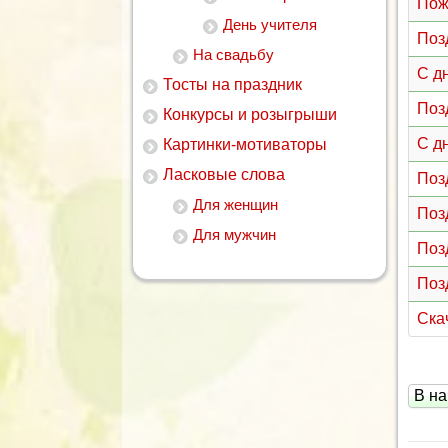
Пож
День учителя
Поз
На свадьбу
С д
Тосты на праздник
Поз
Конкурсы и розыгрыши
С д
Картинки-мотиваторы
Ласковые слова
Поз
Для женщин
Поз
Для мужчин
Поз
Поз
Ска
В на