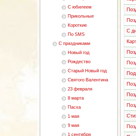
С юбилеем
Поз
Прикольные
Поз
Короткие
С д
По SMS
Кар
С праздниками
Поз
Новый год
Рождество
Поз
Старый Новый год
Под
Святого Валентина
Поз
23 февраля
Поз
8 марта
Поз
Пасха
Сти
1 мая
9 мая
Поз
1 сентября