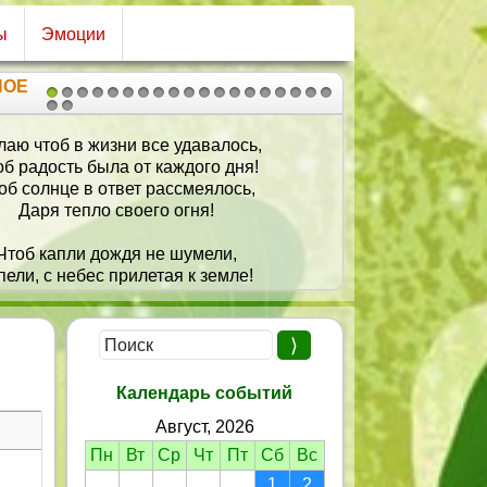
ы
Эмоции
НОЕ
1
2
3
4
5
6
7
8
9
10
11
12
13
14
15
16
17
18
19
20
21
тоб в жизни все удавалось,
От ду
адость была от каждого дня!
Прево
олнце в ответ рассмеялось,
Пусть 
аря тепло своего огня!
Душу
 капли дождя не шумели,
Пусть п
, с небес прилетая к земле!
Позити
ичьи трели счастье дарили
Будет
ебе, и друзьям, и семье!
В душ
Календарь событий
Август, 2026
Пн
Вт
Ср
Чт
Пт
Сб
Вс
1
2