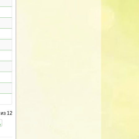
из 12
ц