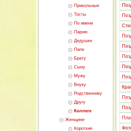
Поз
Прикольные
Тосты
Поз
По имени
Сти
Парню
Поз
Дедушке
Поз
Папе
Поз
Брату
Поз
Сыну
Мужу
Поз
Внуку
Кра
Родственнику
Поз
Другу
Поз
Коллеге
Пла
Женщине
Фот
Короткие