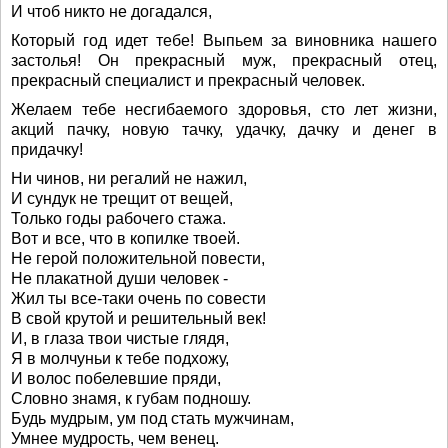
И чтоб никто не догадался,
Который год идет тебе! Выпьем за виновника нашего
застолья! Он прекрасный муж, прекрасный отец,
прекрасный специалист и прекрасный человек.
Желаем тебе несгибаемого здоровья, сто лет жизни,
акций пачку, новую тачку, удачку, дачку и денег в
придачку!
Ни чинов, ни регалий не нажил,
И сундук не трещит от вещей,
Только годы рабочего стажа.
Вот и все, что в копилке твоей.
Не герой положительной повести,
Не плакатной души человек -
Жил ты все-таки очень по совести
В свой крутой и решительный век!
И, в глаза твои чистые глядя,
Я в молчуньи к тебе подхожу,
И волос побелевшие пряди,
Словно знамя, к губам подношу.
Будь мудрым, ум под стать мужчинам,
Умнее мудрость, чем венец.