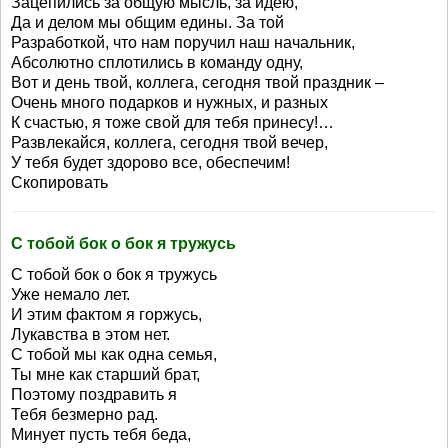
Зацепились за общую мысль, за идею,
Да и делом мы общим едины. За той
Разработкой, что нам поручил наш начальник,
Абсолютно сплотились в команду одну,
Вот и день твой, коллега, сегодня твой праздник –
Очень много подарков и нужных, и разных
К счастью, я тоже свой для тебя принесу!…
Развлекайся, коллега, сегодня твой вечер,
У тебя будет здорово все, обеспечим!
Скопировать
С тобой бок о бок я тружусь
С тобой бок о бок я тружусь
Уже немало лет.
И этим фактом я горжусь,
Лукавства в этом нет.
С тобой мы как одна семья,
Ты мне как старший брат,
Поэтому поздравить я
Тебя безмерно рад.
Минует пусть тебя беда,