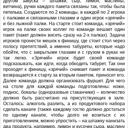
другом закуска – шпажки, сыр, лимон, маслины,
ветчина), ручки каждого пакета связаны так, чтобы была
петелька. Создаются по 2 команды, в каждой по 2 игрока
с палками и связанными глазами и один игрок «зрячий»
и без лыжной палки. На старте стоит команда, «зрячий»
игрок на палки своих коллег по команде вешает один
пакет (пакет должен висеть сразу на 2-х палках). Задача
игроков пронести мешок к финишу, где стоит стол через
полосу препятствий, а именно табуреты, которые надо
обойти, что с закрытыми глазами и с грузом в руках не
так легко. «Зрячий» игрок будет своей команде
подсказывать, как идти, когда обходить табурет. Так они
проходят к финишу, «зрячий» снимает пакет и команда
возвращается к старту за вторым пакетом, приносит его.
Далее команда должна организовать фуршет. Для чего
на столе для каждой команды подготовлены: ножи,
поднос, бокалы (одноразовые стаканчики) – количество
должно быть рассчитано на присутствующих в зале.
Осталось: алкоголь разлить, а из продуктового набора
сделать канапе (также каждому гостю должно достаться
по одному канапе, чтобы долго не возиться с их
приготовлением, можно упростить – на шпажку нанизать
два продукта, например, лимон и кусочек сыра, маслину