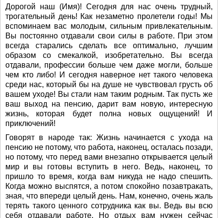
Дорогой наш (Имя)! Сегодня для нас очень трудный,
трогательный день! Как незаметно пролетели годы! Мы
вспоминаем вас молодым, сильным привлекательным.
Вы постоянно отдавали свои силы в работе. При этом
всегда старались сделать все оптимально, лучшим
образом со смекалкой, изобретательно. Вы всегда
отдавали, профессии больше чем даже могли, больше
чем кто либо! И сегодня наверное нет такого человека
среди нас, который бы на душе не чувствовал грусть об
вашем уходе! Вы стали нам таким родным. Так пусть же
ваш выход на пенсию, дарит вам новую, интересную
жизнь, которая будет полна новых ощущений! И
приключений!
Говорят в народе так: Жизнь начинается с ухода на
пенсию не потому, что работа, наконец, осталась позади,
но потому, что перед вами внезапно открывается целый
мир и вы готовы вступить в него. Ведь, наконец, то
пришло то время, когда вам никуда не надо спешить.
Когда можно выспятся, а потом спокойно позавтракать,
зная, что впереди целый день. Нам, конечно, очень жаль
терять такого ценного сотрудника как вы. Ведь вы всю
себя отдавали работе. Но отдых вам нужен сейчас