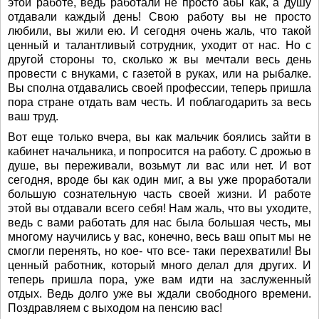
этой работе, ведь работали не просто абы как, а душу
отдавали каждый день! Свою работу вы не просто
любили, вы жили ею. И сегодня очень жаль, что такой
ценный и талантливый сотрудник, уходит от нас. Но с
другой стороны то, сколько ж вы мечтали весь день
провести с внуками, с газетой в руках, или на рыбалке.
Вы сполна отдавались своей профессии, теперь пришла
пора стране отдать вам честь. И поблагодарить за весь
ваш труд.
Вот еще только вчера, вы как мальчик боялись зайти в
кабинет начальника, и попросится на работу. С дрожью в
душе, вы переживали, возьмут ли вас или нет. И вот
сегодня, вроде бы как один миг, а вы уже проработали
большую сознательную часть своей жизни. И работе
этой вы отдавали всего себя! Нам жаль, что вы уходите,
ведь с вами работать для нас была большая честь, мы
многому научились у вас, конечно, весь ваш опыт мы не
смогли перенять, но кое- что все- таки перехватили! Вы
ценный работник, который много делал для других. И
теперь пришла пора, уже вам идти на заслуженный
отдых. Ведь долго уже вы ждали свободного времени.
Поздравляем с выходом на пенсию вас!