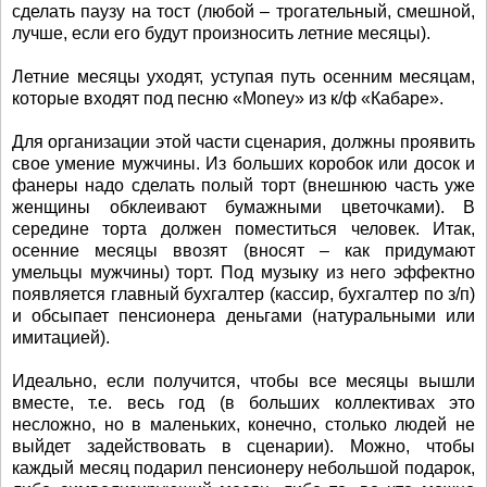
сделать паузу на тост (любой – трогательный, смешной,
лучше, если его будут произносить летние месяцы).
Летние месяцы уходят, уступая путь осенним месяцам,
которые входят под песню «Money» из к/ф «Кабаре».
Для организации этой части сценария, должны проявить
свое умение мужчины. Из больших коробок или досок и
фанеры надо сделать полый торт (внешнюю часть уже
женщины обклеивают бумажными цветочками). В
середине торта должен поместиться человек. Итак,
осенние месяцы ввозят (вносят – как придумают
умельцы мужчины) торт. Под музыку из него эффектно
появляется главный бухгалтер (кассир, бухгалтер по з/п)
и обсыпает пенсионера деньгами (натуральными или
имитацией).
Идеально, если получится, чтобы все месяцы вышли
вместе, т.е. весь год (в больших коллективах это
несложно, но в маленьких, конечно, столько людей не
выйдет задействовать в сценарии). Можно, чтобы
каждый месяц подарил пенсионеру небольшой подарок,