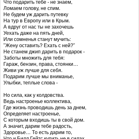
Что подарить тебе - не знаем,
Ломаем голову, не спим.
Не будем уж дарить путевку
На тур в Европу или в Крым.
А вдруг от нас ты не захочешь
Уехать даже на пять дней,
Или сомненья станут мучить:
"Жену оставить? Ехать с ней?"
Не станем джип дарить в подарок -
Заботы множить для тебя:
Гараж, бензин, права, стоянки…
Живи уж лучше для себя.
Подарим лучше мы вниманье,
Улыбки, теплые слова -
Но сила, как у колдовства.
Ведь настроенье коллектива,
Где жизнь проводишь день за днем,
Определяет настроенье,
С которым входишь ты в свой дом.
А значит, дарим тебе радость,
Здоровье… То есть дарим то,
Что и Билл Гейтс купить не в силах