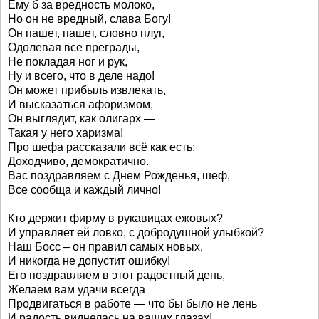
Ему б за вредность молоко,
Но он не вредный, слава Богу!
Он пашет, пашет, словно плуг,
Одолевая все преграды,
Не покладая ног и рук,
Ну и всего, что в деле надо!
Он может прибыль извлекать,
И высказаться афоризмом,
Он выглядит, как олигарх —
Такая у него харизма!
Про шефа рассказали всё как есть:
Доходчиво, демократично.
Вас поздравляем с Днем Рожденья, шеф,
Все сообща и каждый лично!
Кто держит фирму в рукавицах ежовых?
И управляет ей ловко, с добродушной улыбкой?
Наш Босс – он правил самых новых,
И никогда не допустит ошибку!
Его поздравляем в этот радостный день,
Желаем вам удачи всегда
Продвигаться в работе — что бы было не лень
И радость виднелась на ваших глазах!