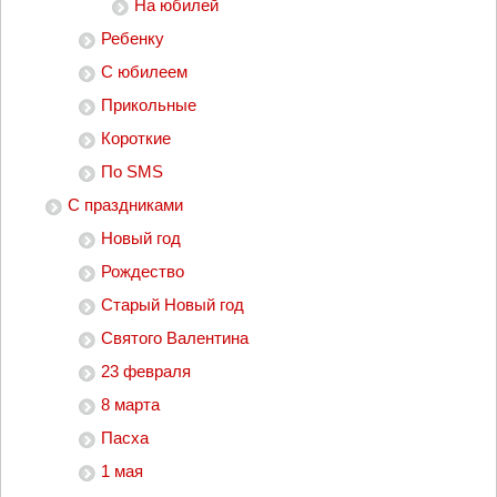
На юбилей
Ребенку
С юбилеем
Прикольные
Короткие
По SMS
С праздниками
Новый год
Рождество
Старый Новый год
Святого Валентина
23 февраля
8 марта
Пасха
1 мая