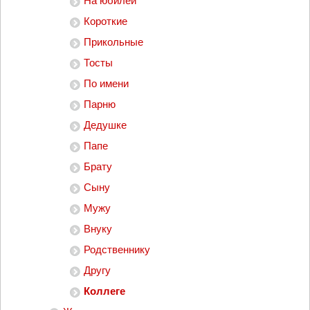
На юбилей
Короткие
Прикольные
Тосты
По имени
Парню
Дедушке
Папе
Брату
Сыну
Мужу
Внуку
Родственнику
Другу
Коллеге