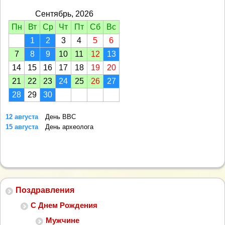
Сентябрь, 2026
Пн
Вт
Ср
Чт
Пт
Сб
Вс
1
2
3
4
5
6
7
8
9
10
11
12
13
14
15
16
17
18
19
20
21
22
23
24
25
26
27
28
29
30
12 августа
День ВВС
15 августа
День археолога
Поздравления
С Днем Рождения
Мужчине