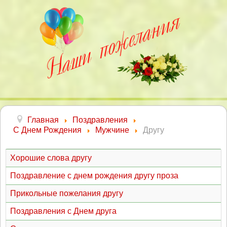
Главная
Поздравления
С Днем Рождения
Мужчине
Другу
Хорошие слова другу
Поздравление с днем рождения другу проза
Прикольные пожелания другу
Поздравления с Днем друга