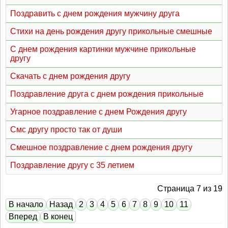
Поздравить с днем рождения мужчину друга
Стихи на день рождения другу прикольные смешные
С днем рождения картинки мужчине прикольные
другу
Скачать с днем рождения другу
Поздравление друга с днем рождения прикольные
Угарное поздравление с днем Рождения другу
Смс другу просто так от души
Смешное поздравление с днем рождения другу
Поздравление другу с 35 летием
Страница 7 из 19
В начало
Назад
2
3
4
5
6
7
8
9
10
11
Вперед
В конец