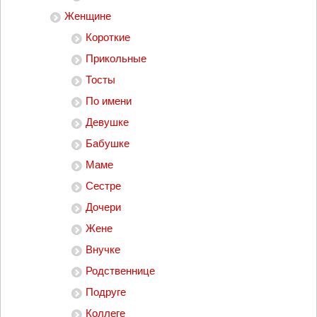
Женщине
Короткие
Прикольные
Тосты
По имени
Девушке
Бабушке
Маме
Сестре
Дочери
Жене
Внучке
Родственнице
Подруге
Коллеге