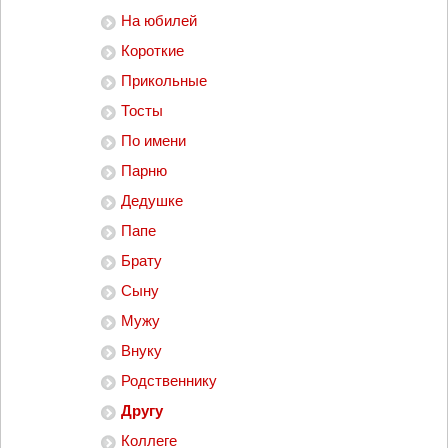
На юбилей
Короткие
Прикольные
Тосты
По имени
Парню
Дедушке
Папе
Брату
Сыну
Мужу
Внуку
Родственнику
Другу
Коллеге