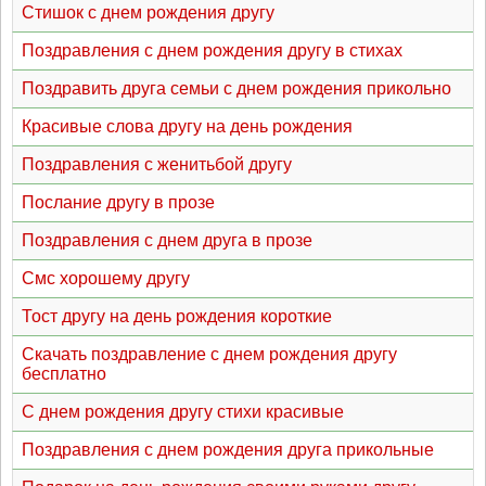
Стишок с днем рождения другу
Поздравления с днем рождения другу в стихах
Поздравить друга семьи с днем рождения прикольно
Красивые слова другу на день рождения
Поздравления с женитьбой другу
Послание другу в прозе
Поздравления с днем друга в прозе
Смс хорошему другу
Тост другу на день рождения короткие
Скачать поздравление с днем рождения другу
бесплатно
С днем рождения другу стихи красивые
Поздравления с днем рождения друга прикольные