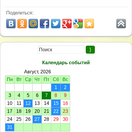
Поделиться:
Календарь событий
Август, 2026
Пн
Вт
Ср
Чт
Пт
Сб
Вс
1
2
3
4
5
6
7
8
9
10
11
12
13
14
15
16
17
18
19
20
21
22
23
24
25
26
27
28
29
30
31