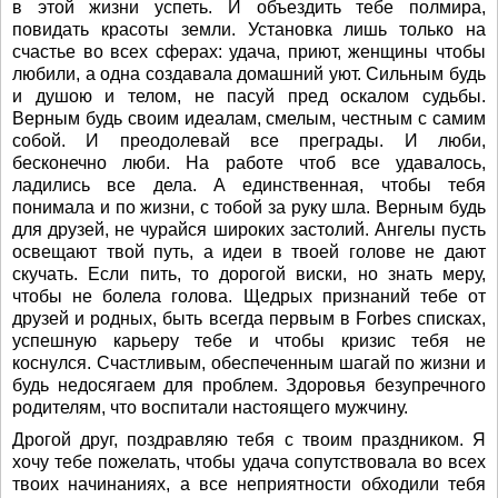
в этой жизни успеть. И объездить тебе полмира,
повидать красоты земли. Установка лишь только на
счастье во всех сферах: удача, приют, женщины чтобы
любили, а одна создавала домашний уют. Сильным будь
и душою и телом, не пасуй пред оскалом судьбы.
Верным будь своим идеалам, смелым, честным с самим
собой. И преодолевай все преграды. И люби,
бесконечно люби. На работе чтоб все удавалось,
ладились все дела. А единственная, чтобы тебя
понимала и по жизни, с тобой за руку шла. Верным будь
для друзей, не чурайся широких застолий. Ангелы пусть
освещают твой путь, а идеи в твоей голове не дают
скучать. Если пить, то дорогой виски, но знать меру,
чтобы не болела голова. Щедрых признаний тебе от
друзей и родных, быть всегда первым в Forbes списках,
успешную карьеру тебе и чтобы кризис тебя не
коснулся. Счастливым, обеспеченным шагай по жизни и
будь недосягаем для проблем. Здоровья безупречного
родителям, что воспитали настоящего мужчину.
Дрогой друг, поздравляю тебя с твоим праздником. Я
хочу тебе пожелать, чтобы удача сопутствовала во всех
твоих начинаниях, а все неприятности обходили тебя