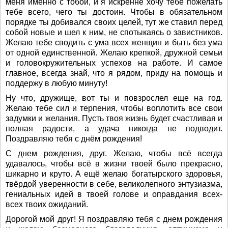
меня именно с тобой, и я искренне хочу тебе пожелать
тебе всего, чего ты достоин. Чтобы в обязательном
порядке ты добивался своих целей, тут же ставил перед
собой новые и шел к ним, не спотыкаясь о завистников.
Желаю тебе сводить с ума всех женщин и быть без ума
от одной единственной. Желаю крепкой, дружной семьи
и головокружительных успехов на работе. И самое
главное, всегда знай, что я рядом, приду на помощь и
поддержу в любую минуту!
Ну что, дружище, вот ты и повзрослел еще на год.
Желаю тебе сил и терпения, чтобы воплотить все свои
задумки и желания. Пусть твоя жизнь будет счастливая и
полная радости, а удача никогда не подводит.
Поздравляю тебя с днём рождения!
С днем рождения, друг. Желаю, чтобы всё всегда
удавалось, чтобы всё в жизни твоей было прекрасно,
шикарно и круто. А ещё желаю богатырского здоровья,
твёрдой уверенности в себе, великолепного энтузиазма,
гениальных идей в твоей голове и оправдания всех-
всех твоих ожиданий.
Дорогой мой друг! Я поздравляю тебя с днем рождения