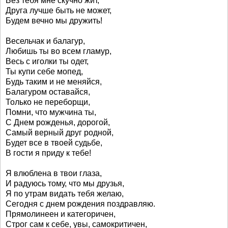
Без тебя мне скучно жит,
Друга лучше быть не может,
Будем вечно мы дружить!
Весельчак и балагур,
Любишь ты во всем гламур,
Весь с иголки ты одет,
Ты купи себе мопед,
Будь таким и не меняйся,
Балагуром оставайся,
Только не переборщи,
Помни, что мужчина ты,
С Днем рожденья, дорогой,
Самый верный друг родной,
Будет все в твоей судьбе,
В гости я приду к тебе!
Я влюблена в твои глаза,
И радуюсь тому, что мы друзья,
Я по утрам видать тебя желаю,
Сегодня с днем рождения поздравляю.
Прямолинеен и категоричен,
Строг сам к себе, увы, самокритичен,