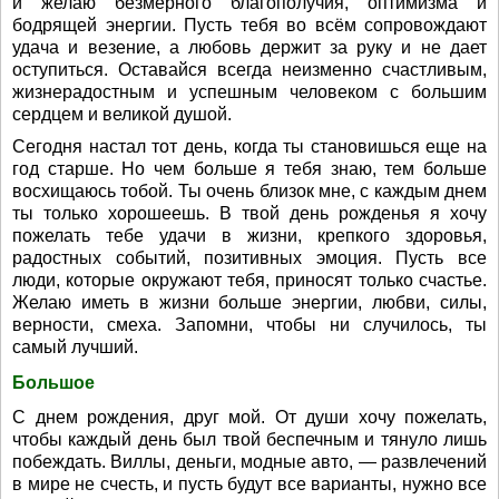
и желаю безмерного благополучия, оптимизма и
бодрящей энергии. Пусть тебя во всём сопровождают
удача и везение, а любовь держит за руку и не дает
оступиться. Оставайся всегда неизменно счастливым,
жизнерадостным и успешным человеком с большим
сердцем и великой душой.
Сегодня настал тот день, когда ты становишься еще на
год старше. Но чем больше я тебя знаю, тем больше
восхищаюсь тобой. Ты очень близок мне, с каждым днем
ты только хорошеешь. В твой день рожденья я хочу
пожелать тебе удачи в жизни, крепкого здоровья,
радостных событий, позитивных эмоция. Пусть все
люди, которые окружают тебя, приносят только счастье.
Желаю иметь в жизни больше энергии, любви, силы,
верности, смеха. Запомни, чтобы ни случилось, ты
самый лучший.
Большое
С днем рождения, друг мой. От души хочу пожелать,
чтобы каждый день был твой беспечным и тянуло лишь
побеждать. Виллы, деньги, модные авто, — развлечений
в мире не счесть, и пусть будут все варианты, нужно все