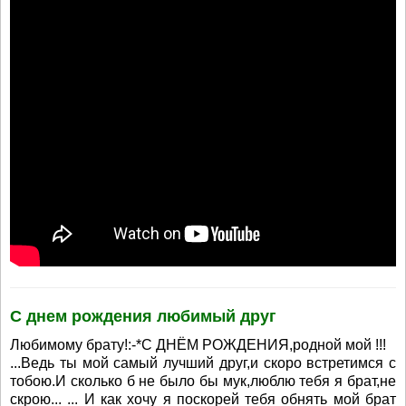
С днем рождения любимый друг
Любимому брату!:-*С ДНЁМ РОЖДЕНИЯ,родной мой !!!
...Ведь ты мой самый лучший друг,и скоро встретимся с
тобою.И сколько б не было бы мук,люблю тебя я брат,не
скрою... ... И как хочу я поскорей тебя обнять мой брат