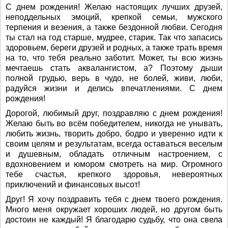
С днем рождения! Желаю настоящих лучших друзей,
неподдельных эмоций, крепкой семьи, мужского
терпения и везения, а также бездонной любви. Сегодня
ты стал на год старше, мудрее, старик. Так что запасись
здоровьем, береги друзей и родных, а также трать время
на то, что тебя реально заботит. Может, ты всю жизнь
мечтаешь стать аквалангистом, а? Поэтому дыши
полной грудью, верь в чудо, не болей, живи, люби,
радуйся жизни и делись впечатлениями. С днем
рождения!
Дорогой, любимый друг, поздравляю с днем рождения!
Желаю быть во всём победителем, никогда не унывать,
любить жизнь, творить добро, бодро и уверенно идти к
своим целям и результатам, всегда оставаться веселым
и душевным, обладать отличным настроением, с
вдохновением и юмором смотреть на мир. Огромного
тебе счастья, крепкого здоровья, невероятных
приключений и финансовых высот!
Друг! Я хочу поздравить тебя с днем твоего рождения.
Много меня окружает хороших людей, но другом быть
достоин не каждый! Я благодарю судьбу, что она свела