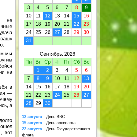
3
4
5
6
7
8
9
10
11
12
13
14
15
16
ы не
17
18
19
20
21
22
23
ычные
24
25
26
27
28
29
30
 удача
 вашу
31
о.
ем мы
Сентябрь, 2026
ругим
Пн
Вт
Ср
Чт
Пт
Сб
Вс
бойся
1
2
3
4
5
6
чи на
7
8
9
10
11
12
13
14
15
16
17
18
19
20
ебя в
ния —
21
22
23
24
25
26
27
зучему
28
29
30
сь, а
12 августа
День ВВС
долго
15 августа
День археолога
рошел
22 августа
День Государственного
, вот
флага