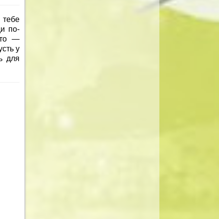
 тебе
и по-
-то —
усть у
ь для