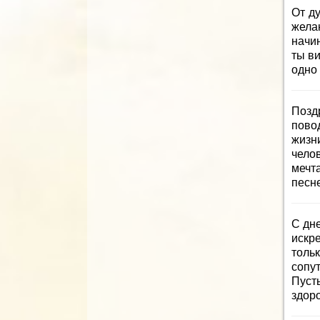
От д
жела
начи
ты ви
одно
Позд
пово
жизн
челов
мечт
песн
С дн
искр
толь
сопу
Пуст
здоро