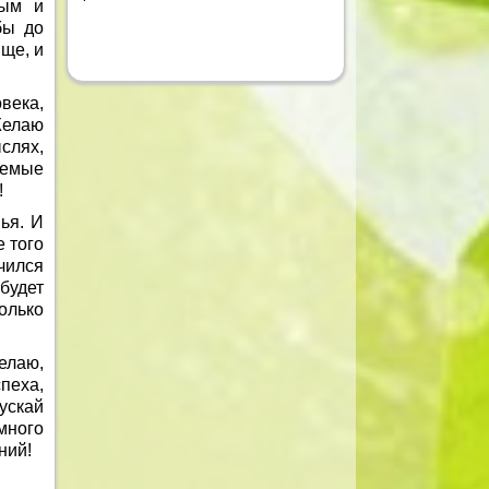
вым и
бы до
ще, и
века,
Желаю
слях,
аемые
!
ья. И
е того
чился
будет
олько
елаю,
пеха,
ускай
много
ний!