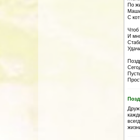
По жи
Машин
С кот
Чтоб
И мн
Стаб
Удач
Позд
Сегод
Пуст
Прост
Позд
Друж
кажд
всегд
жизни