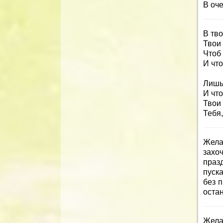
В оч
В тв
Твои
Чтоб 
И что
Лишь
И чт
Твои
Тебя,
Жела
захо
праз
пуск
без п
остан
Жела