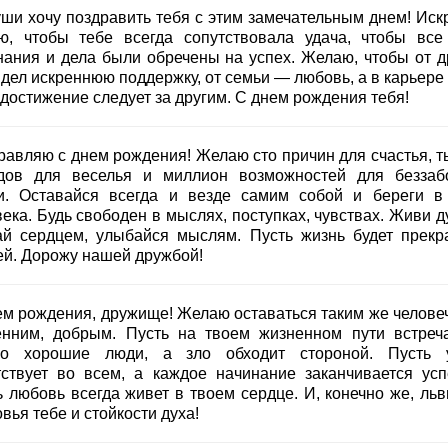
уши хочу поздравить тебя с этим замечательным днем! Иск
ю, чтобы тебе всегда сопутствовала удача, чтобы все
нания и дела были обречены на успех. Желаю, чтобы от д
дел искреннюю поддержку, от семьи — любовь, а в карьере 
 достижение следует за другим. С днем рождения тебя!
равляю с днем рождения! Желаю сто причин для счастья, т
дов для веселья и миллион возможностей для беззаб
и. Оставайся всегда и везде самим собой и береги в
ека. Будь свободен в мыслях, поступках, чувствах. Живи д
ай сердцем, улыбайся мыслям. Пусть жизнь будет прекр
ей. Дорожу нашей дружбой!
ем рождения, дружище! Желаю оставаться таким же челове
енним, добрым. Пусть на твоем жизненном пути встреч
ко хорошие люди, а зло обходит стороной. Пусть 
тствует во всем, а каждое начинание заканчивается усп
ь любовь всегда живет в твоем сердце. И, конечно же, льв
вья тебе и стойкости духа!