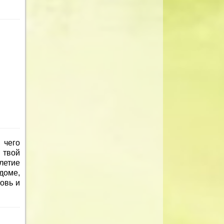
 чего
 твой
летие
доме,
бовь и