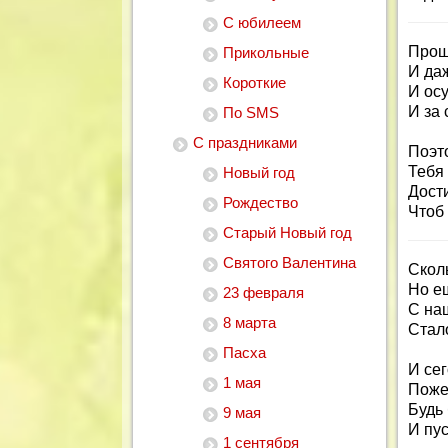
С юбилеем
Прошл
Прикольные
И да
Короткие
И осу
И за
По SMS
С праздниками
Поэто
Тебя
Новый год
Дости
Рождество
Чтоб
Старый Новый год
Святого Валентина
Скол
Но е
23 февраля
С на
8 марта
Стало
Пасха
И сег
1 мая
Пожел
Будь 
9 мая
И пус
1 сентября