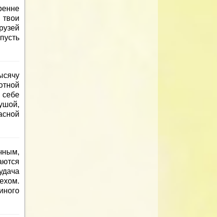
ренне
 твои
рузей
пусть
ысячу
отной
 себе
ушой,
асной
чным,
аются
удача
ехом.
иного