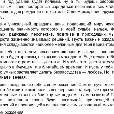
а и год удачей будет полным, ну а ты будешь здоро
льным. Надо постараться зарядиться позитивом так, что
ующего дня рождения его хватило. С днем рождения, дружи
ед!
дня уникальный праздник, день, подаривший миру чело
оценить значимость которого в моей судьбе, нельзя. 
лых, радужных перспектив, позитива в приходящих мы
дости жизненно значимых решений. Пусть важные ожид
тия складываются наиболее желанным для тебя вариантом
ю тебе того, о чем сильно мечтают многие люди — здоров
 оно будет крепким, не только в молодости. Еще желаю теб
у многие стремятся — достатка. И чтобы этот достаток слу
гда-то в будущем, а в ближайшем времени. И пусть у тебя 
то умных заставляет делать безрассудства — любовь. Но, т
мная и вечная.
ище, поздравляю тебя с днем рождения! Самого лучшего ж
ы тебе в жизни покорялись все вершины: карьерные горы ус
иступные скалы любви, крутые подъемы саморазвития! П
ая жизненная тропа будет посильной, приносящей 
атлений и проводящей к исполнению самых заветный мечта
ем рождения