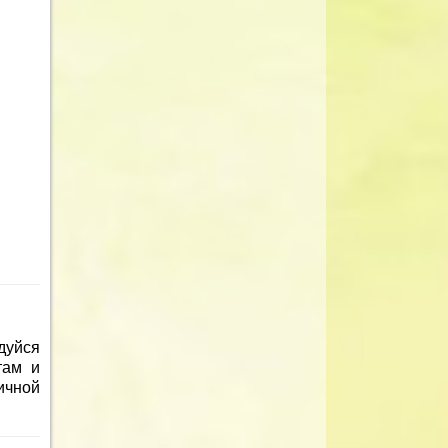
дуйся
там и
личной