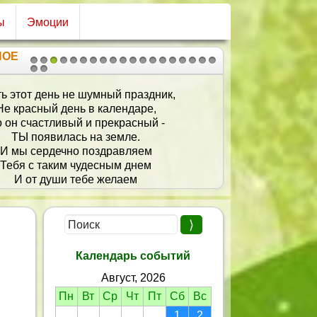
ы
Эмоции
НОЕ
1
2
3
4
5
6
7
8
9
10
11
12
13
14
15
16
17
18
19
20
21
егда хорошей, будь всегда красивой,
гда веселой, доброй, славной, милой.
 вечно желанной и всеми любимой
лыбайся, будь, словом, счастливой!
Календарь событий
Август, 2026
Пн
Вт
Ср
Чт
Пт
Сб
Вс
1
2