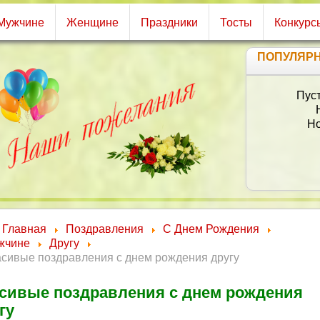
Мужчине
Женщине
Праздники
Тосты
Конкурс
ПОПУЛЯР
Будь вс
Будь все
Будь
Чаще у
Главная
Поздравления
С Днем Рождения
жчине
Другу
асивые поздравления с днем рождения другу
сивые поздравления с днем рождения
гу