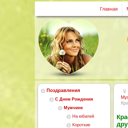
Главная
Поздравления
Му
С Днем Рождения
Кр
Мужчине
Кра
На юбилей
дру
Короткие