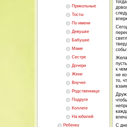
тогд
Прикольные
дово
след
Тосты
впер
По имени
Сего
Девушке
пере
свет
Бабушке
твер
Маме
собы
Сестре
Жела
пусть
Дочери
к чем
Жене
не ко
то, ч
Внучке
взаи
Родственнице
Друж
Подруге
чтоб
непр
Коллеге
кажд
На юбилей
впеч
Ребенку
С дн