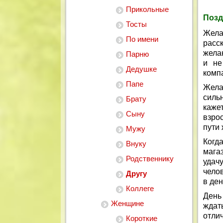
Прикольные
Позд
Тосты
Жел
По имени
расс
желан
Парню
и не
Дедушке
компа
Папе
Жела
сильн
Брату
каже
Сыну
взро
пути 
Мужу
Когд
Внуку
мага
Родственнику
удачу
чело
Другу
в де
Коллеге
День
Женщине
ждат
отли
Короткие