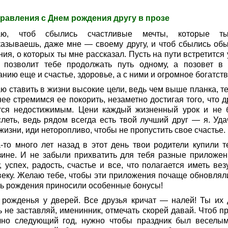
равления с Днем рождения другу в прозе
аю, чтоб сбылись счастливые мечты, которые т
казываешь, даже мне — своему другу, и чтоб сбылись об
ия, о которых ты мне рассказал. Пусть на пути встретится
 позволит тебе продолжать путь одному, а позовет в
нию еще и счастье, здоровье, а с ними и огромное богатств
ю ставить в жизни высокие цели, ведь чем выше планка, т
ее стремимся ее покорить, незаметно достигая того, что д
тся недостижимым. Цени каждый жизненный урок и не 
слеть, ведь рядом всегда есть твой лучший друг — я. Уда
жизни, иди неторопливо, чтобы не пропустить свое счастье.
а-то много лет назад в этот день твои родители купили т
зине. И не забыли прихватить для тебя разные приложе
, успех, радость, счастье и все, что полагается иметь ве
веку. Желаю тебе, чтобы эти приложения почаще обновляли
нь рождения приносили особенные бонусы!
 рожденья у дверей. Все друзья кричат — налей! Ты их 
ь не заставляй, именинник, отмечать скорей давай. Чтоб п
чно следующий год, нужно чтобы праздник был веселым