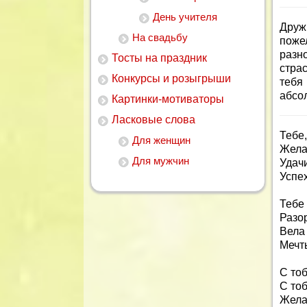
День учителя
Друж
На свадьбу
поже
разн
Тосты на праздник
страс
Конкурсы и розыгрыши
тебя
абсо
Картинки-мотиваторы
Ласковые слова
Тебе
Для женщин
Жела
Для мужчин
Удачи
Успе
Тебе
Разор
Вела 
Мечт
С тоб
С то
Жела