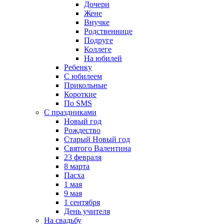
Дочери
Жене
Внучке
Родственнице
Подруге
Коллеге
На юбилей
Ребенку
С юбилеем
Прикольные
Короткие
По SMS
С праздниками
Новый год
Рождество
Старый Новый год
Святого Валентина
23 февраля
8 марта
Пасха
1 мая
9 мая
1 сентября
День учителя
На свадьбу