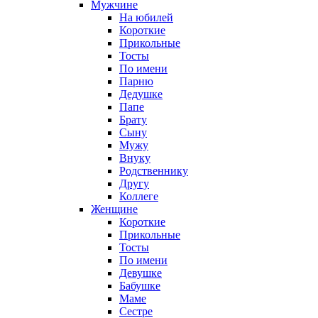
Мужчине
На юбилей
Короткие
Прикольные
Тосты
По имени
Парню
Дедушке
Папе
Брату
Сыну
Мужу
Внуку
Родственнику
Другу
Коллеге
Женщине
Короткие
Прикольные
Тосты
По имени
Девушке
Бабушке
Маме
Сестре