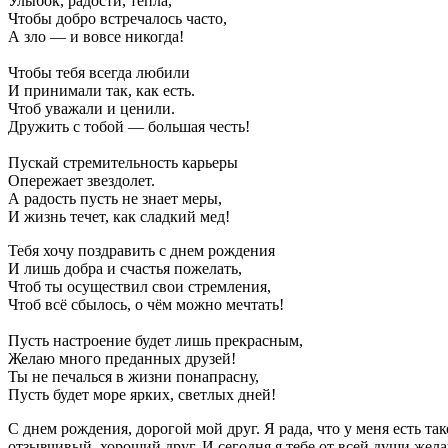
Улыбок, радости, тепла,
Чтобы добро встречалось часто,
А зло — и вовсе никогда!
Чтобы тебя всегда любили
И принимали так, как есть.
Чтоб уважали и ценили.
Дружить с тобой — большая честь!
Пускай стремительность карьеры
Опережает звездолет.
А радость пусть не знает меры,
И жизнь течет, как сладкий мед!
Тебя хочу поздравить с днем рождения
И лишь добра и счастья пожелать,
Чтоб ты осуществил свои стремления,
Чтоб всё сбылось, о чём можно мечтать!
Пусть настроение будет лишь прекрасным,
Желаю много преданных друзей!
Ты не печалься в жизни понапрасну,
Пусть будет море ярких, светлых дней!
С днем рождения, дорогой мой друг. Я рада, что у меня есть т
отзывчивый, хороший друг. И сегодня я тебе от всей души же