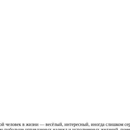
акой человек в жизни — весёлый, интересный, иногда слишком се
лаю побольше оправданных надежд и исполненных желаний, помен