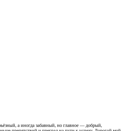
рьёзный, а иногда забавный, но главное — добрый,
ьше препятствий и преград на пути к успеху. Дорогой мой,