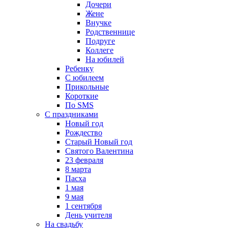
Дочери
Жене
Внучке
Родственнице
Подруге
Коллеге
На юбилей
Ребенку
С юбилеем
Прикольные
Короткие
По SMS
С праздниками
Новый год
Рождество
Старый Новый год
Святого Валентина
23 февраля
8 марта
Пасха
1 мая
9 мая
1 сентября
День учителя
На свадьбу