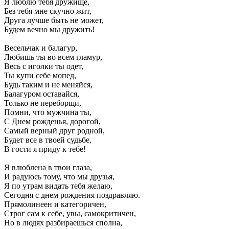
Я люблю тебя дружище,
Без тебя мне скучно жит,
Друга лучше быть не может,
Будем вечно мы дружить!
Весельчак и балагур,
Любишь ты во всем гламур,
Весь с иголки ты одет,
Ты купи себе мопед,
Будь таким и не меняйся,
Балагуром оставайся,
Только не переборщи,
Помни, что мужчина ты,
С Днем рожденья, дорогой,
Самый верный друг родной,
Будет все в твоей судьбе,
В гости я приду к тебе!
Я влюблена в твои глаза,
И радуюсь тому, что мы друзья,
Я по утрам видать тебя желаю,
Сегодня с днем рождения поздравляю.
Прямолинеен и категоричен,
Строг сам к себе, увы, самокритичен,
Но в людях разбираешься сполна,