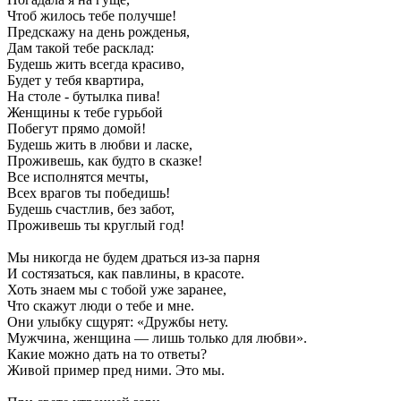
Чтоб жилось тебе получше!
Предскажу на день рожденья,
Дам такой тебе расклад:
Будешь жить всегда красиво,
Будет у тебя квартира,
На столе - бутылка пива!
Женщины к тебе гурьбой
Побегут прямо домой!
Будешь жить в любви и ласке,
Проживешь, как будто в сказке!
Все исполнятся мечты,
Всех врагов ты победишь!
Будешь счастлив, без забот,
Проживешь ты круглый год!
Мы никогда не будем драться из-за парня
И состязаться, как павлины, в красоте.
Хоть знаем мы с тобой уже заранее,
Что скажут люди о тебе и мне.
Они улыбку сщурят: «Дружбы нету.
Мужчина, женщина — лишь только для любви».
Какие можно дать на то ответы?
Живой пример пред ними. Это мы.