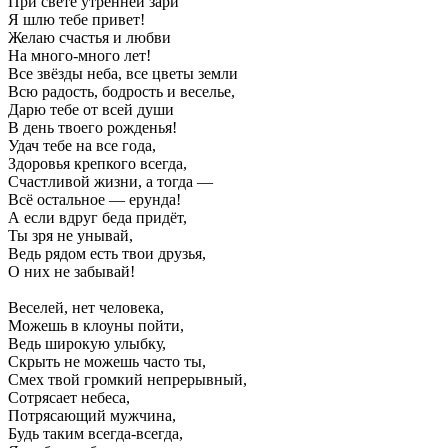
При свете утренней зари
Я шлю тебе привет!
Желаю счастья и любви
На много-много лет!
Все звёзды неба, все цветы земли
Всю радость, бодрость и веселье,
Дарю тебе от всей души
В день твоего рожденья!
Удач тебе на все года,
Здоровья крепкого всегда,
Счастливой жизни, а тогда —
Всё остальное — ерунда!
А если вдруг беда придёт,
Ты зря не унывай,
Ведь рядом есть твои друзья,
О них не забывай!
Веселей, нет человека,
Можешь в клоуны пойти,
Ведь широкую улыбку,
Скрыть не можешь часто ты,
Смех твой громкий непрерывный,
Сотрясает небеса,
Потрясающий мужчина,
Будь таким всегда-всегда,