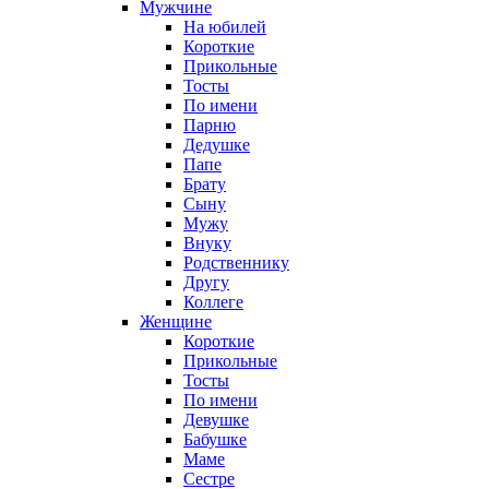
Мужчине
На юбилей
Короткие
Прикольные
Тосты
По имени
Парню
Дедушке
Папе
Брату
Сыну
Мужу
Внуку
Родственнику
Другу
Коллеге
Женщине
Короткие
Прикольные
Тосты
По имени
Девушке
Бабушке
Маме
Сестре