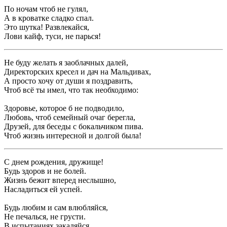
По ночам чтоб не гулял,
А в кроватке сладко спал.
Это шутка! Развлекайся,
Лови кайф, туси, не парься!
Не буду желать я заоблачных далей,
Директорских кресел и дач на Мальдивах,
А просто хочу от души я поздравить,
Чтоб всё ты имел, что так необходимо:
Здоровье, которое б не подводило,
Любовь, чтоб семейный очаг берегла,
Друзей, для беседы с бокальчиком пива.
Чтоб жизнь интересной и долгой была!
С днем рождения, дружище!
Будь здоров и не болей.
Жизнь бежит вперед неслышно,
Насладиться ей успей.
Будь любим и сам влюбляйся,
Не печалься, не грусти.
В испытаниях закаляйся,