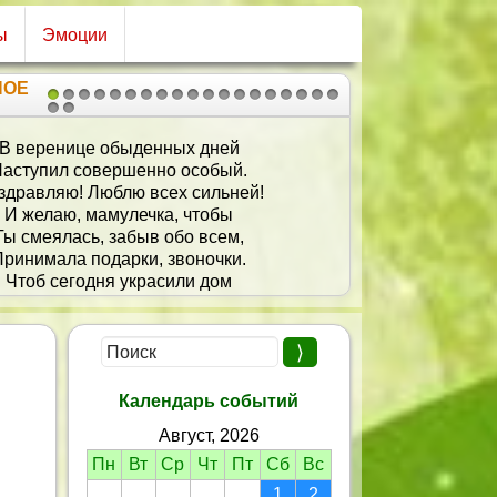
ы
Эмоции
НОЕ
1
2
3
4
5
6
7
8
9
10
11
12
13
14
15
16
17
18
19
20
21
С днем рождения!
Ты сегодня вся сияешь.
Поздравленья принимаешь,
тебя сегодня праздник – юбилей.
сть он в дом с улыбкой входит,
За собой успех приводит
ет вокруг тебя пусть всех друзей.
Календарь событий
Август, 2026
Пн
Вт
Ср
Чт
Пт
Сб
Вс
1
2