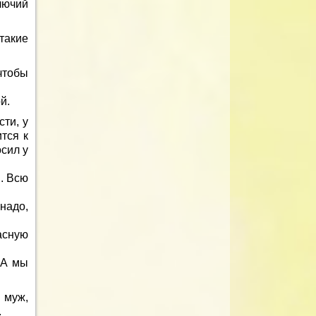
лючий
такие
чтобы
й.
сти, у
тся к
сил у
. Всю
надо,
асную
 А мы
 муж,
.