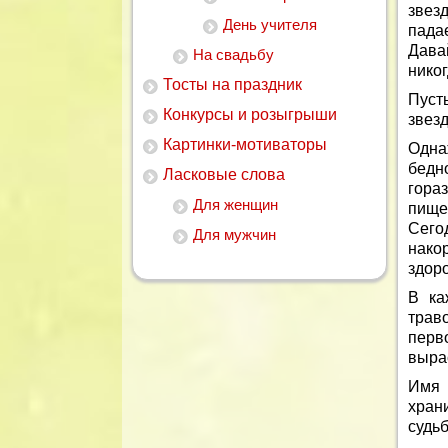
звез
День учителя
падае
Дава
На свадьбу
никог
Тосты на праздник
Пуст
Конкурсы и розыгрыши
звезд
Картинки-мотиваторы
Одна
бедн
Ласковые слова
гора
Для женщин
пище
Сего
Для мужчин
нако
здор
В ка
трав
перв
выра
Имя 
хран
судьб