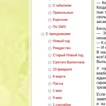
— Ко
С юбилеем
Когда
пью т
Прикольные
скол
Короткие
аксак
По SMS
Бесе
— Эт
С праздниками
нена
Новый год
— К с
— И н
Рождество
В на
Старый Новый год
все! 
Выпь
Святого Валентина
У го
23 февраля
верб
8 марта
куда
скро
Пасха
трезв
1 мая
Если
9 мая
замет
и на
1 сентября