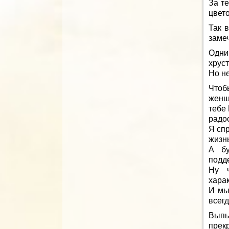
За т
цвето
Так 
заме
Одни
хруст
Но не
Чтобы
женщ
тебе
радос
Я спр
жизнь
А бу
подд
Ну ч
харак
И мы
всег
Выпь
прек