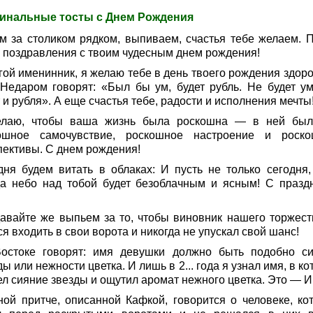
инальные тосты с Днем Рождения
м за столиком рядком, выпиваем, счастья тебе желаем. 
 поздравления с твоим чудесным днем рождения!
гой именинник, я желаю тебе в день твоего рождения здоро
 Недаром говорят: «Был бы ум, будет рубль. Не будет ум
 и рубля». А еще счастья тебе, радости и исполнения мечты
лаю, чтобы ваша жизнь была роскошна — в ней бы
ошное самочувствие, роскошное настроение и роск
пективы. С днем рождения!
дня будем витать в облаках: И пусть не только сегодня,
да небо над тобой будет безоблачным и ясным! С празд
давайте же выпьем за то, чтобы виновник нашего торжест
я входить в свои ворота и никогда не упускал свой шанс!
остоке говорят: имя девушки должно быть подобно с
ы или нежности цветка. И лишь в 2... года я узнал имя, в к
ел сияние звезды и ощутил аромат нежного цветка. Это — И
ной притче, описанной Кафкой, говорится о человеке, ко