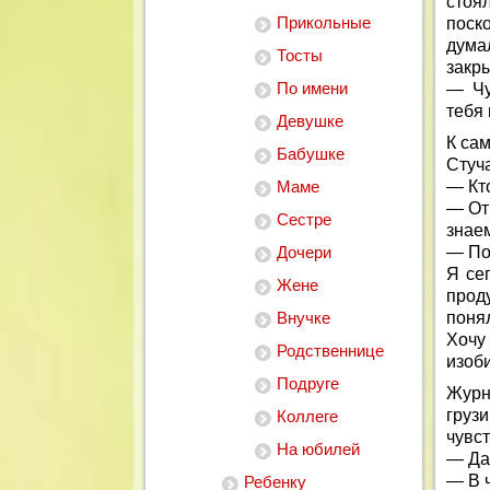
стоя
Прикольные
поск
дума
Тосты
закры
По имени
— Чу
тебя
Девушке
К са
Бабушке
Стуча
Маме
— Кт
— Отк
Сестре
знаем
Дочери
— Под
Я се
Жене
прод
Внучке
понял
Хочу
Родственнице
изоб
Подруге
Журн
грузи
Коллеге
чувст
На юбилей
— Да,
— В 
Ребенку