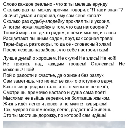
Слово каждое реально - что ж ты мелешь ерунду!
Сколько раз ты, между прочим, говорил: "Я так и знал!"?
Значит думал и порочил, яму сам себе копал?
Сколько раз судьбу-злодейку проклял ты и укорил,
А потом искал лазейку в том, что сам наговорил?
Тонкий мир - он где-то рядом, в нём и мысли, и слова
Расцветают пышным садом, прут, как сорная трава!
Тары-бары, разговоры, то да сё - словесный хлам!
После лезешь на заборы, что себе настроил сам!
Лучше думай о хорошем. Не скули! Не злись! Не ной!
Не трясись над каждым грошем! Отвлекись! Не
можешь? Пой!
Пой о радости и счастье, да о жизни без разлук!
Сам заметишь, что ненастье как-то отступило вдруг.
Как-то чище рядом стало, что-то меньше не везёт,
Смотришь: времечко настало и душа сама поёт!
Мыслями не вьёшь веревки, не болтаешь языком,
Жизнь идёт легко и ловко, а не мчится кувырком!
Так, мудрея понемножку, легче, радостней живёшь -
Это ты мостишь дорожку, по которой сам идёшь!