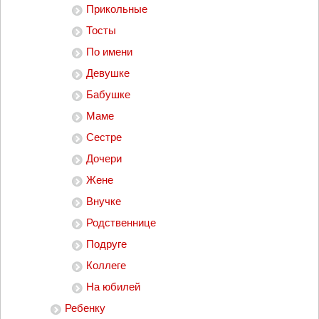
Прикольные
Тосты
По имени
Девушке
Бабушке
Маме
Сестре
Дочери
Жене
Внучке
Родственнице
Подруге
Коллеге
На юбилей
Ребенку