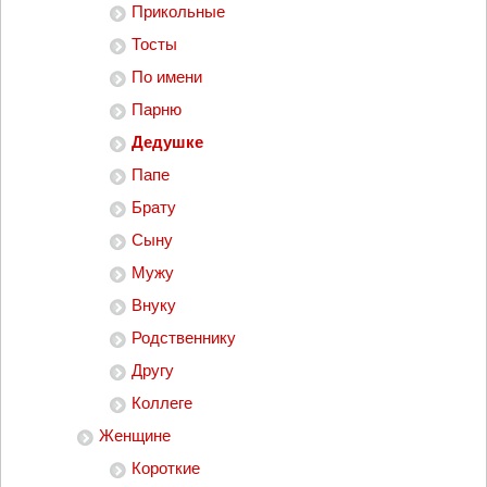
Прикольные
Тосты
По имени
Парню
Дедушке
Папе
Брату
Сыну
Мужу
Внуку
Родственнику
Другу
Коллеге
Женщине
Короткие