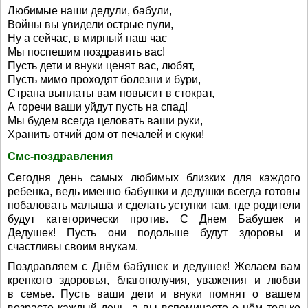
Любимые наши дедули, бабули,
Войны вы увидели острые пули,
Ну а сейчас, в мирный наш час
Мы поспешим поздравить вас!
Пусть дети и внуки ценят вас, любят,
Пусть мимо проходят болезни и бури,
Страна выплаты вам повысит в стократ,
А горечи ваши уйдут пусть на спад!
Мы будем всегда целовать ваши руки,
Хранить отчий дом от печалей и скуки!
Смс-поздравления
Сегодня день самых любимых близких для каждого
ребенка, ведь именно бабушки и дедушки всегда готовы
побаловать малыша и сделать уступки там, где родители
будут категорически против. С Днем Бабушек и
Дедушек! Пусть они подольше будут здоровы и
счастливы своим внукам.
Поздравляем с Днём бабушек и дедушек! Желаем вам
крепкого здоровья, благополучия, уважения и любви
в семье. Пусть ваши дети и внуки помнят о вашем
возрасте каждый день, а вы вспоминаете о нём только