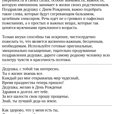
уверенности в своих силах, особой значимости, важности,
которую именинник занимает в жизни своих родственников.
Поздравляя дедушку с Днем Рождения, важно подобрать
такие слова, которые будут согревающим бальзамом,
целебным эликсиром. Речь идет не о громких и пафосных
пожеланиях, а о простых и важных вещах, которые так
ценятся мужчинами преклонного возраста.
Только внуки способны так искренне, чистосердечно
пожелать то, что является жизненно-важным, бесценным,
необходимым. Используйте готовые оригинальные,
эмоционально насыщенные, тщательно продуманные
поздравления дедушке, дарите самому родному человеку всю
палитру чувств и красочность поэтики.
Дедушка, с тобой так интересно,
Ты о жизни знаешь все.
Каждый раз мне открываешь мир чудесный,
Время празднества теперь пришло!
Дедушка, желаю в День Рожденья
Здравия и долгих лет тебе.
За все шалости свои прошу прощенье,
Знай, ты лучший деда на земле.
Как здорово, что у меня есть ты,