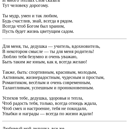
И много теплых слов сказать
Тут человеку дорогому.
Ты мудр, умен и так любим,
Будь счастлив, знай, всегда я рядом.
Всегда чтоб Богом был храним,
Пусть будет жизнь цветущим садом.
Для меня, ты, дедушка — учитель, вдохновитель,
В некотором смысле — ты для меня родитель!
Люблю тебя безумно и очень уважаю,
Быть таким же юным, как я, всегда желаю!
Также, быть: спортивным, красивым, молодым,
Активным, жизнерадостным, чудесным и простым,
Романтиком, весёлым и очень современным,
Талантливым, успешным и проникновенным.
Успехов тебе, дедушка, здоровья и тепла,
Чтоб радость тебя, только, всегда отнюдь ждала,
Чтоб смех и настроение, тебя не покидали,
Улыбки и награды — всегда по жизни ждали!
Любимый мой дедушка, все же