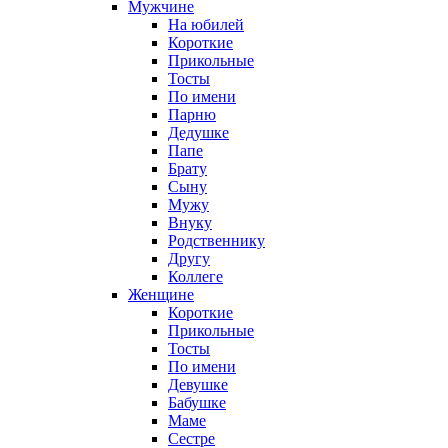
Мужчине
На юбилей
Короткие
Прикольные
Тосты
По имени
Парню
Дедушке
Папе
Брату
Сыну
Мужу
Внуку
Родственнику
Другу
Коллеге
Женщине
Короткие
Прикольные
Тосты
По имени
Девушке
Бабушке
Маме
Сестре