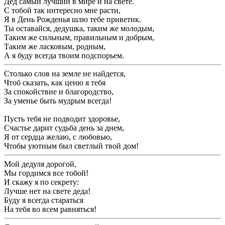
Дед самый лучший в мире и на свете.
С тобой так интересно мне расти,
Я в День Рожденья шлю тебе приветик.
Ты оставайся, дедушка, таким же молодым,
Таким же сильным, правильным и добрым,
Таким же ласковым, родным,
А я буду всегда твоим подспорьем.
Столько слов на земле не найдется,
Чтоб сказать, как ценю я тебя
За спокойствие и благородство,
За уменье быть мудрым всегда!
Пусть тебя не подводит здоровье,
Счастье дарит судьба день за днем,
Я от сердца желаю, с любовью,
Чтобы уютным был светлый твой дом!
Мой дедуля дорогой,
Мы гордимся все тобой!
И скажу я по секрету:
Лучше нет на свете деда!
Буду я всегда стараться
На тебя во всем равняться!