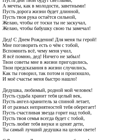
Пусть дни твои будут светлыми,
А мечты, как в молодости, заветными!
Пусть дорога жизни будет длинной,
Пусть твоя рука остаётся сильной,
Желаю, чтобы от тоски ты не заскучал,
Желаю, чтобы бабушку свою ты замечал!
Дед! С Днем Рождения! Для меня ты герой!
Мне поговорить есть о чём с тобой,
Вспомнить всё, чему меня учил,
Я всё помню, дед! Ничего не забыл!
Твои советы мне в жизни пригодились,
Твои предсказания в жизни случились,
Как ты говорил, так потом и произошло,
И моё счастье меня быстро нашло!
Дедушка, любимый, родной мой человек!
Пусть судьба хранит тебя целый век,
Пусть ангел-хранитель за спиной летает,
И от разных неприятностей тебя оберегает!
Пусть счастливая звезда горит над тобой,
Пусть твоя семья всегда будет с тобой,
Пусть любят тебя внуки и ценят дети,
Ты самый лучший дедушка на целом свете!