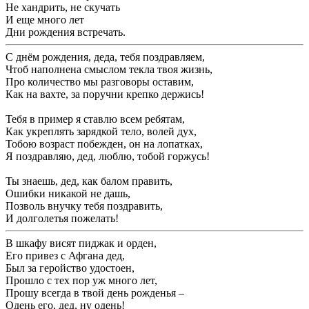
Не хандрить, не скучать
И еще много лет
Дни рождения встречать.
С днём рождения, деда, тебя поздравляем,
Чтоб наполнена смыслом текла твоя жизнь,
Про количество мы разговоры оставим,
Как на вахте, за поручни крепко держись!
Тебя в пример я ставлю всем ребятам,
Как укреплять зарядкой тело, волей дух,
Тобою возраст побежден, он на лопатках,
Я поздравляю, дед, люблю, тобой горжусь!
Ты знаешь, дед, как балом править,
Ошибки никакой не дашь,
Позволь внучку тебя поздравить,
И долголетья пожелать!
В шкафу висят пиджак и орден,
Его привез с Афгана дед,
Был за геройство удостоен,
Прошло с тех пор уж много лет,
Прошу всегда в твой день рожденья –
Одень его, дед, ну одень!