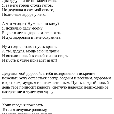
Для дедушки не пожалею слов,
Я за него горой стоять готов.
Но дедушка и сам мой ого-го,
Полно еще задора у него.
А что «года»? Нужны они кому?
Я пожелаю деду моему
Еще сто лет в здоровом теле жить
И дух здоровый в теле сохранить.
Ну а года считают пусть враги.
А ты, дедуля, мощь всю напряги
И возьми новый в своей жизни старт.
И пусть к удаче приведет азарт!
Дедушка мой дорогой, я тебя поздравляю и искренне
пожелать хочу оставаться всегда бодрым и весёлым, здоровым
и крепким, мудрым и оптимистичным. Пусть каждый новый
день тебе приносит радость, светлую надежду, великолепное
настроение и чудесную удачу.
Хочу сегодня пожелать
Тепла я дедушке родному,