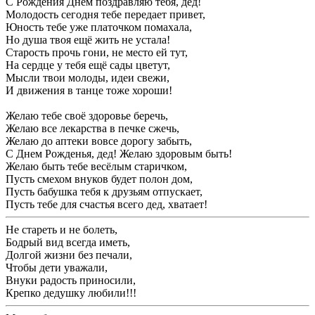
С Рождения Днем поздравляю тебя, дед!
Молодость сегодня тебе передает привет,
Юность тебе уже платочком помахала,
Но душа твоя ещё жить не устала!
Старость прочь гони, не место ей тут,
На сердце у тебя ещё сады цветут,
Мысли твои молоды, идеи свежи,
И движения в танце тоже хороши!
Желаю тебе своё здоровье беречь,
Желаю все лекарства в печке сжечь,
Желаю до аптеки вовсе дорогу забыть,
С Днем Рожденья, дед! Желаю здоровым быть!
Желаю быть тебе весёлым старичком,
Пусть смехом внуков будет полон дом,
Пусть бабушка тебя к друзьям отпускает,
Пусть тебе для счастья всего дед, хватает!
Не стареть и не болеть,
Бодрый вид всегда иметь,
Долгой жизни без печали,
Чтобы дети уважали,
Внуки радость приносили,
Крепко дедушку любили!!!