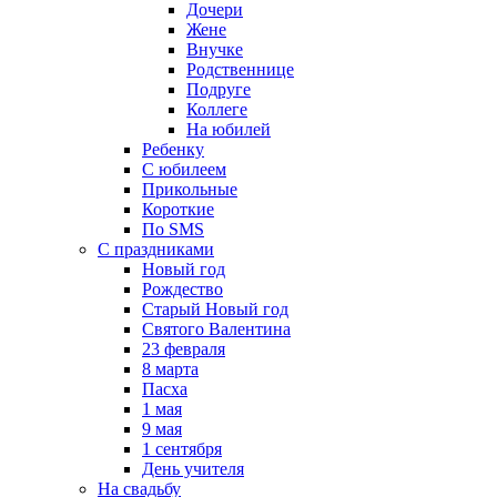
Дочери
Жене
Внучке
Родственнице
Подруге
Коллеге
На юбилей
Ребенку
С юбилеем
Прикольные
Короткие
По SMS
С праздниками
Новый год
Рождество
Старый Новый год
Святого Валентина
23 февраля
8 марта
Пасха
1 мая
9 мая
1 сентября
День учителя
На свадьбу