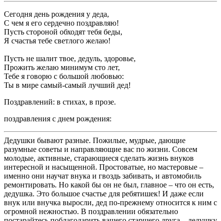
Сегодня день рождения у деда,
С чем я его сердечно поздравляю!
Пусть стороной обходят тебя беды,
Я счастья тебе светлого желаю!
Пусть не шалит твое, дедуль, здоровье,
Прожить желаю минимум сто лет,
Тебе я говорю с большой любовью:
Ты в мире самый-самый лучший дед!
Поздравлений: в стихах, в прозе.
поздравления с днем рождения:
Дедушки бывают разные. Пожилые, мудрые, дающие
разумные советы и направляющие вас по жизни. Совсем
молодые, активные, старающиеся сделать жизнь внуков
интересной и насыщенной. Простоватые, но мастеровые –
именно они научат внука и гвоздь забивать, и автомобиль
ремонтировать. Но какой бы он не был, главное – что он есть,
дедушка. Это большое счастье для ребятишек! И даже если
внук или внучка выросли, дед по-прежнему относится к ним с
огромной нежностью. В поздравлении обязательно
постарайтесь поблагодарить вашего старшего друга – дедушку