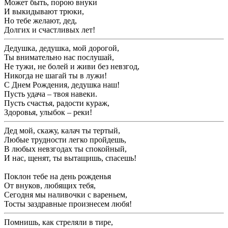
Может быть, порою внуки
И выкидывают трюки,
Но тебе желают, дед,
Долгих и счастливых лет!
Дедушка, дедушка, мой дорогой,
Ты внимательно нас послушай,
Не тужи, не болей и живи без невзгод,
Никогда не шагай ты в лужи!
С Днем Рождения, дедушка наш!
Пусть удача – твоя навеки.
Пусть счастья, радости кураж,
Здоровья, улыбок – реки!
Дед мой, скажу, калач ты тертый,
Любые трудности легко пройдешь,
В любых невзгодах ты спокойный,
И нас, щенят, ты вытащишь, спасешь!
Поклон тебе на день рожденья
От внуков, любящих тебя,
Сегодня мы наливочки с вареньем,
Тосты заздравные произнесем любя!
Помнишь, как стреляли в тире,