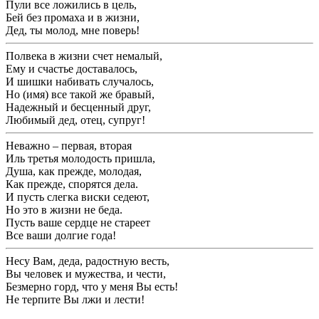
Пули все ложились в цель,
Бей без промаха и в жизни,
Дед, ты молод, мне поверь!
Полвека в жизни счет немалый,
Ему и счастье доставалось,
И шишки набивать случалось,
Но (имя) все такой же бравый,
Надежный и бесценный друг,
Любимый дед, отец, супруг!
Неважно – первая, вторая
Иль третья молодость пришла,
Душа, как прежде, молодая,
Как прежде, спорятся дела.
И пусть слегка виски седеют,
Но это в жизни не беда.
Пусть ваше сердце не стареет
Все ваши долгие года!
Несу Вам, деда, радостную весть,
Вы человек и мужества, и чести,
Безмерно горд, что у меня Вы есть!
Не терпите Вы лжи и лести!