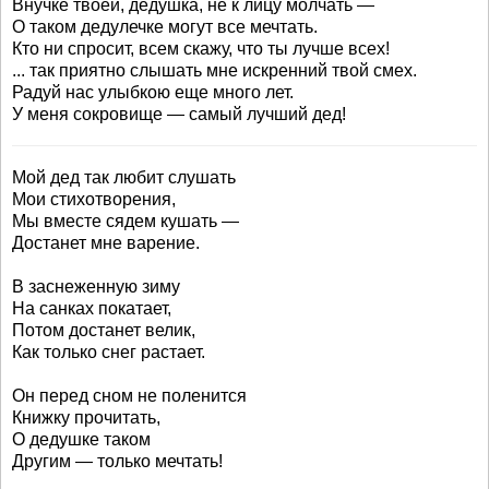
Внучке твоей, дедушка, не к лицу молчать —
О таком дедулечке могут все мечтать.
Кто ни спросит, всем скажу, что ты лучше всех!
... так приятно слышать мне искренний твой смех.
Радуй нас улыбкою еще много лет.
У меня сокровище — самый лучший дед!
Мой дед так любит слушать
Мои стихотворения,
Мы вместе сядем кушать —
Достанет мне варение.
В заснеженную зиму
На санках покатает,
Потом достанет велик,
Как только снег растает.
Он перед сном не поленится
Книжку прочитать,
О дедушке таком
Другим — только мечтать!