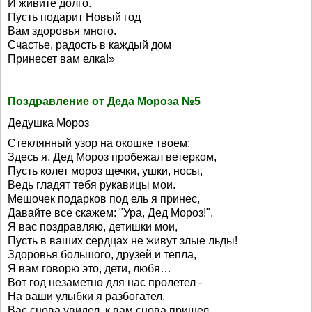
И живите долго.
Пусть подарит Новый год
Вам здоровья много.
Счастье, радость в каждый дом
Принесет вам елка!»
Поздравление от Деда Мороза №5
Дедушка Мороз
Стеклянный узор на окошке твоем:
Здесь я, Дед Мороз пробежал ветерком,
Пусть колет мороз щечки, ушки, носы,
Ведь гладят тебя рукавицы мои.
Мешочек подарков под ель я принес,
Давайте все скажем: "Ура, Дед Мороз!".
Я вас поздравляю, детишки мои,
Пусть в ваших сердцах не живут злые льды!
Здоровья большого, друзей и тепла,
Я вам говорю это, дети, любя…
Вот год незаметно для нас пролетел -
На ваши улыбки я разбогател.
Вас снова увидел, к вам снова пришел,