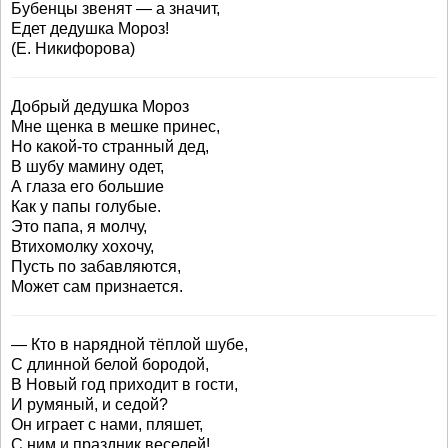
Бубенцы звенят — а значит,
Едет дедушка Мороз!
(Е. Никифорова)
Добрый дедушка Мороз
Мне щенка в мешке принес,
Но какой-то странный дед,
В шубу мамину одет,
А глаза его большие
Как у папы голубые.
Это папа, я молчу,
Втихомолку хохочу,
Пусть по забавляются,
Может сам признается.
— Кто в нарядной тёплой шубе,
С длинной белой бородой,
В Новый год приходит в гости,
И румяный, и седой?
Он играет с нами, пляшет,
С ним и праздник веселей!