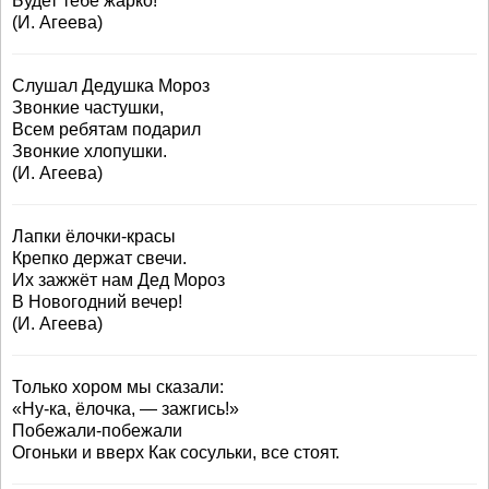
Будет тебе жарко!
(И. Агеева)
Слушал Дедушка Мороз
Звонкие частушки,
Всем ребятам подарил
Звонкие хлопушки.
(И. Агеева)
Лапки ёлочки-красы
Крепко держат свечи.
Их зажжёт нам Дед Мороз
В Новогодний вечер!
(И. Агеева)
Только хором мы сказали:
«Ну-ка, ёлочка, — зажгись!»
Побежали-побежали
Огоньки и вверх Как сосульки, все стоят.