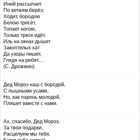
Иней рассыпает
По ветвям берёз;
Ходит, бородою
Белою трясёт,
Топает ногою,
Только треск идёт.
Иль на окнах дышит
Закоптелых хат
Да узоры пишет,
Глядя на ребят…
(С. Дрожжин)
Дед Мороз наш с бородой,
С пышными усами,
Но, как парень молодой,
Пляшет вместе с нами.
Ах, спасибо, Дед Мороз,
За твои подарки,
Расцелуем мы тебя,