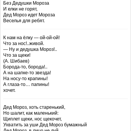
Без Дедушки Мороза
И елки не горят,
Дед Мороз идет Мороза
Веселья для ребят.
К нам на ёлку — ой-ой-ой!
Что за нос!..живой.
— Ну и дедушка Мороз!..
Что за щеки!
(А. Шибаев)
Борода-то, борода!..
А на шапке-то звезда!
На носу-то крапины!
А глаза-то… папины!
хочет.
Дед Мороз, хоть старенький,
Но шалит, как маленький:
Щиплет щеки, нос щекочет,
Ухватить за уши Дед Мороз бумажный
Дед Мороз, в лицо не дуй,