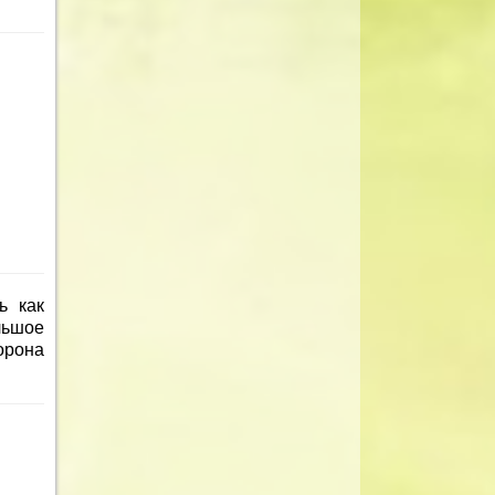
ь как
льшое
орона