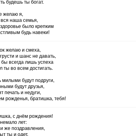
ть будешь ты богат.
е желаю я,
 вся наша семья,
 здоровье было крепким
астливым будь навеки!
ок желаю и смеха,
грусти и шанс не давать,
 бы всегда лишь успеха
 ты во всем достигать.
ь милыми будут подруги,
рными будут друзья,
т печать и недуги,
ем рожденья, братишка, тебя!
ишка, с днём рождения!
немало лет:
и же поздравления,
ыт ты и одет.