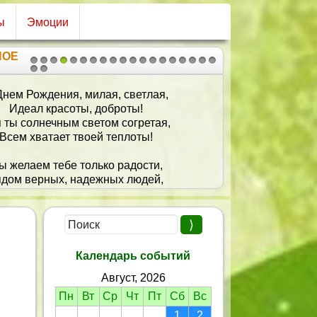
ы
Эмоции
НОЕ
1
2
3
4
5
6
7
8
9
10
11
12
13
14
15
16
17
18
19
20
21
Днем Рождения, милая, светлая,
Идеал красоты, доброты!
 ты солнечным светом согретая,
Всем хватает твоей теплоты!
ы желаем тебе только радости,
ядом верных, надежных людей,
тавайся яркой, жизнерадостной,
гда в гармонии с жизнью своей!
Календарь событий
Август, 2026
Пн
Вт
Ср
Чт
Пт
Сб
Вс
1
2