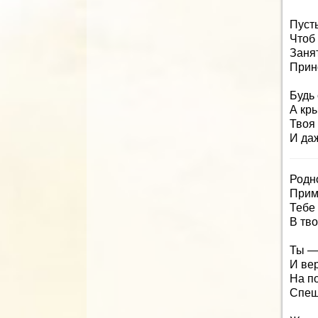
Пуст
Чтоб
Заня
Прино
Будь
А кр
Твоя
И даж
Родн
Прим
Тебе 
В тв
Ты —
И ве
На п
Спеш