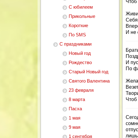
Чтоб
С юбилеем
Живи,
Прикольные
Себя
Короткие
Впер
И не 
По SMS
С праздниками
Брат
Новый год
Поздр
Рождество
И пус
По фа
Старый Новый год
Святого Валентина
Жела
Везет
23 февраля
Твори
8 марта
Чтоб 
Пасха
Сего
1 мая
сомне
9 мая
отпу
лишь 
1 сентября