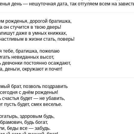
нья день — нешуточная дата, так отгуляем всем на зависть
ем рожденья, дорогой братишка,
 он стучится в твою дверь!
апишут даже в умных книжках,
частливым в жизни стать, поверь!
я тебе, братишка, пожелаю
игать невиданных высот,
ь девчонки постоянно осаждают,
, деньги, окружают и почет!
мый брат, позволь поздравить
 сегодня с днём рожденья!
 счастья будет — не убавить,
г пусть будет, смех веселье.
огатырь, здоровым будь,
брамович, будь богат,
ли, беды все — забудь.