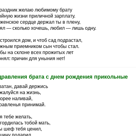
праздник желаю любимому брату
ойную жизни приличной зарплату.
 женское сердце держал ты в плену,
ял — сколько хочешь, любил — лишь одну.
строился дом, и чтоб сад подрастал,
жным приемником сын чтобы стал.
обы на склоне всех прожитых лет
нял: причин для уныния нет!
дравления брата с днем рождения прикольные
ратан, давай держись
жалуйся на жизнь,
корее наливай,
равленья принимай.
я тебе желать,
гордилась тобой мать,
ы шеф тебя ценил,
шину подарил,