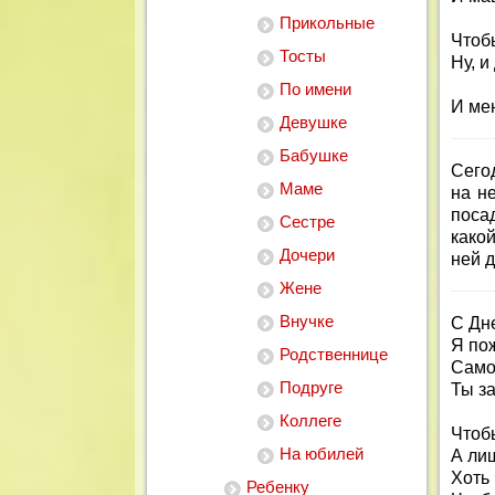
Прикольные
Чтоб
Тосты
Ну, и
По имени
И ме
Девушке
Бабушке
Сегод
Маме
на н
поса
Сестре
какой
Дочери
ней д
Жене
Внучке
С Дн
Я по
Родственнице
Само
Подруге
Ты з
Коллеге
Чтоб
На юбилей
А лиш
Хоть 
Ребенку