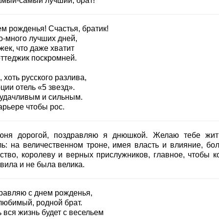
амый-самый лучший, брат!
м рожденья! Счастья, братик!
о-много лучших дней,
ек, что даже хватит
оттеджик поскромней.
 хоть русского разлива,
ции отель «5 звезд».
 удачливым и сильным.
арьере чтобы рос.
юня дорогой, поздравляю я днюшкой. Желаю тебе жит
ль: на величественном троне, имея власть и влияние, бо
тство, королеву и верных прислужников, главное, чтобы к
вила и не была велика.
равляю с днем рожденья,
любимый, родной брат.
 вся жизнь будет с весельем