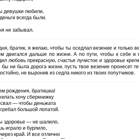
ы девушки любили,
 деньги всегда были.
ня не забывал.
ня, братик, я желаю, чтобы ты оседлал везение и только в
ем двигался дальше по жизни. А по пути, чтобы к себе в 
дил любовь прекрасную, счастье лучистое и здоровье крепк
 бы ни была дорога жизни, пусть твое везение пронесет те
остойно, не выронив из седла никого из твоих попутчиков.
ем рождения, братишка!
желать хочу сберкнижку
свал — чтобы деньжата
агребал большой лопатой.
ы здоровье — не шалило,
ь играло и бурлило,
через край. И все отлично