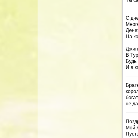
Ты с
С дне
Мног
Денеж
На к
Джип,
В Тур
Будь
И в к
Брат
коро
бога
не да
Позд
Мой 
Пусть