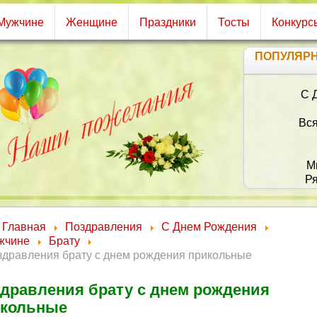
Мужчине
Женщине
Праздники
Тосты
Конкурс
ПОПУЛЯР
С 
Вся
М
Р
Ос
Все
Главная
Поздравления
С Днем Рождения
жчине
Брату
здравления брату с днем рождения прикольные
дравления брату с днем рождения
икольные