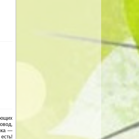
ающих
повод,
ика —
есть!