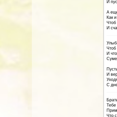
И пус
А ещ
Как и
Чтоб
И сч
Улыб
Чтоб 
И что
Сумел
Пуст
И ве
Уходя
С дн
Брат
Тебе 
Прим
Что с