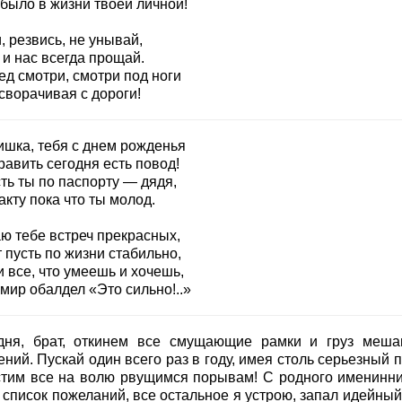
 было в жизни твоей личной!
 резвись, не унывай,
 и нас всегда прощай.
ед смотри, смотри под ноги
сворачивая с дороги!
ишка, тебя с днем рожденья
авить сегодня есть повод!
ть ты по паспорту — дядя,
кту пока что ты молод.
ю тебе встреч прекрасных,
 пусть по жизни стабильно,
 все, что умеешь и хочешь,
мир обалдел «Это сильно!..»
дня, брат, откинем все смущающие рамки и груз меш
ний. Пускай один всего раз в году, имея столь серьезный 
стим все на волю рвущимся порывам! С родного именинн
список пожеланий, все остальное я устрою, запал идейный 