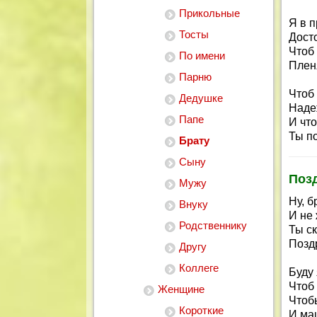
Прикольные
Я в 
Тосты
Дост
Чтоб
По имени
Плен
Парню
Чтоб 
Дедушке
Наде
Папе
И чт
Ты по
Брату
Сыну
Поз
Мужу
Ну, б
Внуку
И не 
Родственнику
Ты с
Позд
Другу
Коллеге
Буду 
Чтоб 
Женщине
Чтоб
Короткие
И ма