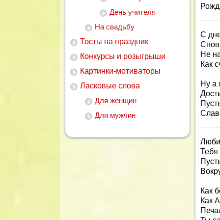
Рожде
День учителя
На свадьбу
С дн
Тосты на праздник
Снова
Не н
Конкурсы и розыгрыши
Как с
Картинки-мотиваторы
Ну а 
Ласковые слова
Дост
Для женщин
Пуст
Слава
Для мужчин
Люби
Тебя
Пусть
Вокру
Как б
Как А
Печа