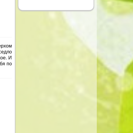
ерхом
седло
ое. И
бя по