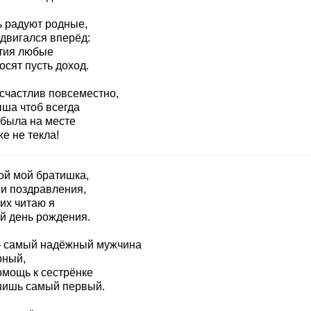
ь радуют родные,
 двигался вперёд:
тия любые
сят пусть доход.
 счастлив повсеместно,
ыша чтоб всегда
 была на месте
е не текла!
ой мой братишка,
и поздравления,
их читаю я
ой день рождения.
 самый надёжный мужчина
рный,
омощь к сестрёнке
ишь самый первый.