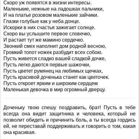
Скоро уж появятся в жизни интересы.
Маленькие, нежные на ладошках пальчики,
И на платье розовом маленькие зайчики.
Глазки голубые как у неба донце.
Искорки в них счастья зажигает солнце.
Скоро вы услышите первое словечко,
И растает тут же мамино сердечко.
Звонкий смех наполнит дом родной весною,
Громкий топот ножек разбудит всех собою.
Пусть живется сладко вашей сладкой дочке,
Пусть легко даются первые шажочки,
Пусть цветет румянец на любимых щечках,
Пусть красивой доченька станет как цветочек.
Пусть откроет ярким и широким сердцем
Маленькая девочка в мир огромный дверцу.
Доченьку твою спешу поздравить, брат! Пусть в тебе
всегда она видит защитника и человека, который не
позволит обидеть и причинить боль, а ты всегда гордись
ей, не переставай поддерживать и говорить о том, какая
она красивая.