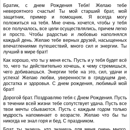
Братик, с днем Рождения Тебя! Желаю тебе
невероятного счастья! Ты мой старший брат, мой
защитник, пример и помощник. Я всегда могу
положиться на тебя. Мне очень хочется, чтобы у тебя
все получалось, все цели осуществлялись, причем легко
и просто. Чтобы радостью и любовью наполнялся
каждый день. Желаю тебе верных друзей, насыщенных
впечатлениями путешествий, много сил и энергии. Ты
лучший в мире брат!
Как хорошо, что ты у меня есть. Пусть и у тебя будет всё
то, чего ты действительно хочешь, к чему стремишься,
чего добиваешься. Энергии тебе на это, сил, удачи и
успеха! Желаю любви, уверенности в грядущем дне,
достатка и здоровья. С днем рождения, любимый мой
брат!
Дорогой брат. Поздравляю тебя с Днем Рождения. Пусть
в течении всей жизни тебе сопутствует удача. Пусть все
твои мечты сбываются. Пусть с каждым годом только
мудрость напоминает о возрасте. Желаю что бы ты
никогда не знал горя и бед. С праздником.
Брат, ты знаешь, что значишь для меня очень много.