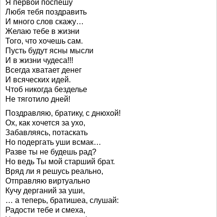
Я первой поспешу
Любя тебя поздравить
И много слов скажу…
Желаю тебе в жизни
Того, что хочешь сам.
Пусть будут ясны мысли
И в жизни чудеса!!!
Всегда хватает денег
И всяческих идей.
Чтоб никогда безделье
Не тяготило дней!
Поздравляю, братику, с днюхой!
Ох, как хочется за ухо,
Забавляясь, потаскать
Но подергать уши всмак…
Разве ты не будешь рад?
Но ведь Ты мой старший брат.
Вряд ли я решусь реально,
Отправляю виртуально
Кучу дерганий за уши,
… а теперь, братишеа, слушай:
Радости тебе и смеха,