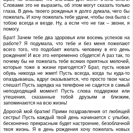
Словами это не выразить, об этом могут сказать только
глаза. В день твоего рожденья я долго думала, чего бы
пожелать. И хочу пожелать тебе удачи, чтобы она была с
тобою всегда и везде. Ну, а если что не так – звони, я
помогу.
Брат! Зачем тебе два здоровья или восемь успехов на
работе? Я подумала, что тебе и без меня пожелают
всего того, что подобает желать человеку в его день
рождения! И все это непременно сбудется! А раз так, то
почему бы не пожелать тебе всяких приятных мелочей,
которые тоже в жизни пригодятся? Брат, пусть новая
обувь никогда не жмет! Пусть всегда, когда ты куда-то
опаздываешь, вдруг оказывается, что просто твои часы
спешат! Пусть зарядка на телефоне не садится в самый
неподходящий момент! Пусть слова поддержки или
утешения, сказанные тобой друзьям и близким,
запоминаются на всю жизнь!
Дорогой мой братик! Прими поздравления от любящей
сестры! Пусть каждый твой день начинается с улыбки,
бесконечно прекрасным будет настроение, безоблачной
твоя жизнь. Я в день рождения хочу пожелать новых