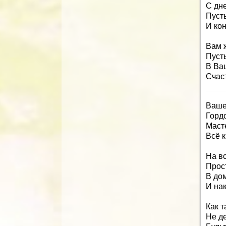
С дн
Пусть
И ко
Вам 
Пусть
В Ва
Счаст
Ваше
Гордо
Маст
Всё 
На вс
Прос
В дом
И нак
Как 
Не д