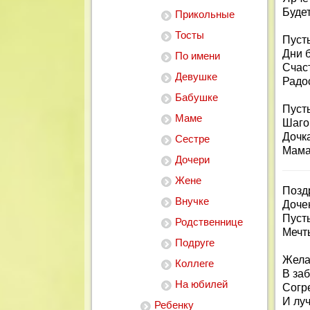
Буде
Прикольные
Тосты
Пуст
Дни 
По имени
Счас
Девушке
Радо
Бабушке
Пуст
Маме
Шаго
Дочк
Сестре
Мама
Дочери
Жене
Позд
Внучке
Доче
Пуст
Родственнице
Мечт
Подруге
Жела
Коллеге
В заб
На юбилей
Согр
И лу
Ребенку