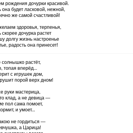
ем рождения дочурки красивой.
 она будет ласковой, нежной,
нечно же самой счастливой!
желаем здоровья, терпенья,
 скорее дочурка растет
шу долгу жизнь настроенье
ье, радость она принесет!
 солнышко растёт,
, топая вперёд...
ерит с игрушек дом,
крушит порой верх дном!
е руки мастерица,
то клад, а не девица —
е пол сама помоет,
ормит, и умоет...
такою не гордиться —
евчушка, а Царица!