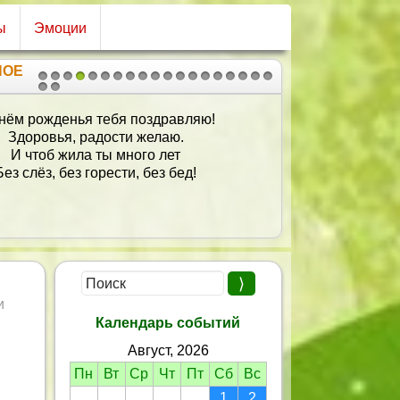
ы
Эмоции
НОЕ
1
2
3
4
5
6
7
8
9
10
11
12
13
14
15
16
17
18
19
20
21
нём рожденья тебя поздравляю!
Здоровья, радости желаю.
И чтоб жила ты много лет
Без слёз, без горести, без бед!
и
Календарь событий
Август, 2026
Пн
Вт
Ср
Чт
Пт
Сб
Вс
1
2