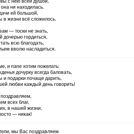
 вы с нею всей душой,
 она ни находилась.
дачи ей большой,
ы в жизни всё сложилось.
вам — тоски не знать,
й дочерью гордиться,
тать всю благодать,
тьем вволю насладиться.
е, и папе хотим пожелать:
жденья дочурку всегда баловать,
ы и подарки почаще дарить,
шей любви каждый день говорить!
 поздравляем,
ем всех благ,
их, в нашей жизни,
росто — никак!
тели, мы Вас поздравляем