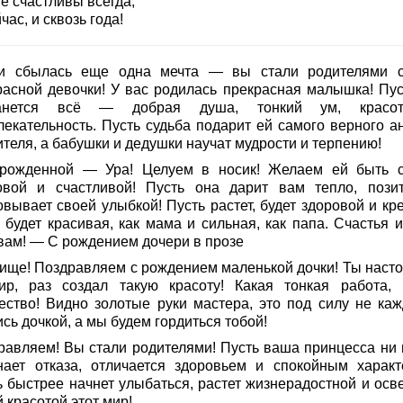
е счастливы всегда,
час, и сквозь года!
и сбылась еще одна мечта — вы стали родителями 
расной девочки! У вас родилась прекрасная малышка! Пус
танется всё — добрая душа, тонкий ум, красо
лекательность. Пусть судьба подарит ей самого верного ан
теля, а бабушки и дедушки научат мудрости и терпению!
рожденной — Ура! Целуем в носик! Желаем ей быть 
овой и счастливой! Пусть она дарит вам тепло, пози
вывает своей улыбкой! Пусть растет, будет здоровой и кре
 будет красивая, как мама и сильная, как папа. Счастья и
 вам! — С рождением дочери в прозе
ище! Поздравляем с рождением маленькой дочки! Ты наст
ир, раз создал такую красоту! Какая тонкая работа, 
ество! Видно золотые руки мастера, это под силу не каж
сь дочкой, а мы будем гордиться тобой!
равляем! Вы стали родителями! Пусть ваша принцесса ни 
нает отказа, отличается здоровьем и спокойным характ
ь быстрее начнет улыбаться, растет жизнерадостной и осв
 красотой этот мир!