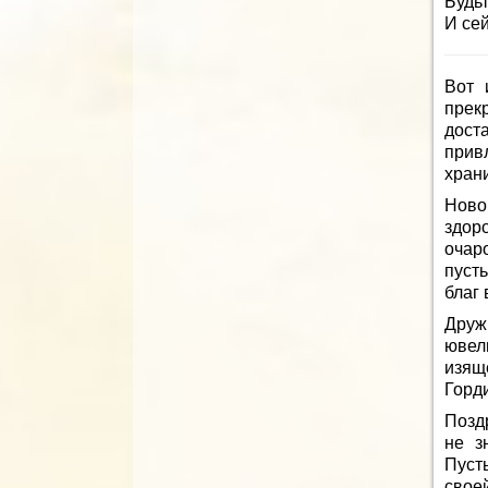
Будьт
И сей
Вот 
прек
дос
прив
храни
Ново
здор
очаро
пусть
благ
Друж
ювел
изящ
Горди
Позд
не з
Пуст
своей