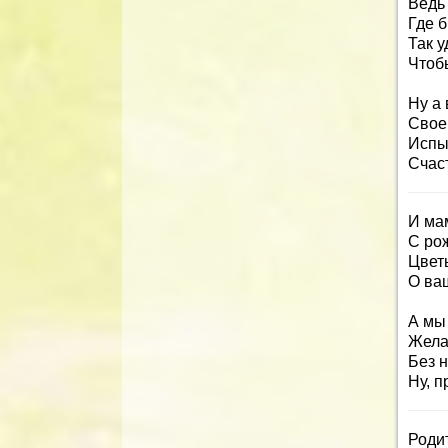
Ведь
Где б
Так у
Чтоб
Ну а 
Свое
Испы
Счас
И мам
С ро
Цвет
О ва
А мы
Жела
Без н
Ну, п
Роди