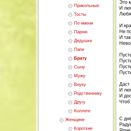
Это 
Прикольные
И лю
Любя
Тосты
По имени
И кра
Не по
Парню
И так
Дедушке
Нево
Папе
Пусть
Брату
Пусть
Пусть
Сыну
Пуст
Мужу
Даст 
Внуку
И люб
Родственнику
И дос
Чтоб 
Другу
Коллеге
С дн
Женщине
Радую
Короткие
Ярче