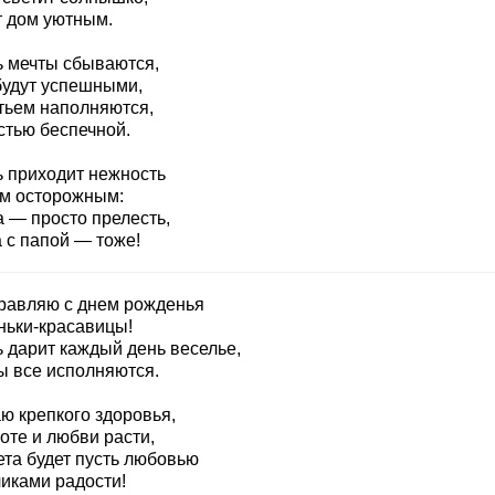
т дом уютным.
ь мечты сбываются,
будут успешными,
тьем наполняются,
стью беспечной.
ь приходит нежность
м осторожным:
а — просто прелесть,
 с папой — тоже!
равляю с днем рожденья
ньки-красавицы!
ь дарит каждый день веселье,
ы все исполняются.
ю крепкого здоровья,
оте и любви расти,
ета будет пусть любовью
чиками радости!