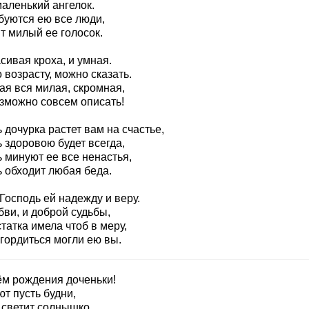
маленький ангелок.
буются ею все люди,
т милый ее голосок.
сивая кроха, и умная.
 возрасту, можно сказать.
ая вся милая, скромная,
зможно совсем описать!
 дочурка растет вам на счастье,
 здоровою будет всегда,
 минуют ее все ненастья,
ь обходит любая беда.
Господь ей надежду и веру.
ви, и доброй судьбы,
татка имела чтоб в меру,
гордиться могли ею вы.
ём рождения доченьки!
т пусть будни,
 светит солнышко,