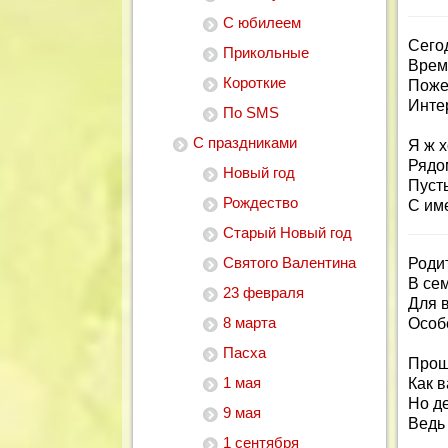
С юбилеем
Сего
Прикольные
Время
Короткие
Пожел
Инте
По SMS
С праздниками
Я ж х
Рядом
Новый год
Пусть
Рождество
С им
Старый Новый год
Святого Валентина
Родит
В се
23 февраля
Для 
8 марта
Особ
Пасха
Прош
1 мая
Как 
Но де
9 мая
Ведь 
1 сентября