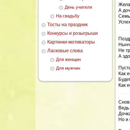
Жела
День учителя
А доч
На свадьбу
Семь
Успех
Тосты на праздник
Конкурсы и розыгрыши
Позд
Картинки-мотиваторы
Нынч
Не тр
Ласковые слова
А здо
Для женщин
Пусть
Для мужчин
Как е
Будет
Как 
Снова
Ведь 
Дочка
Но и