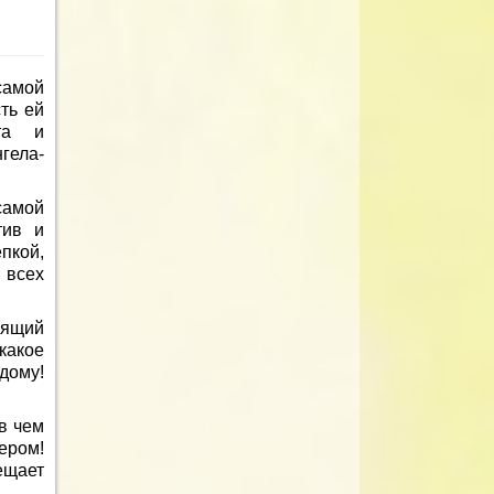
самой
ть ей
та и
гела-
самой
тив и
пкой,
 всех
оящий
какое
дому!
в чем
ером!
ещает