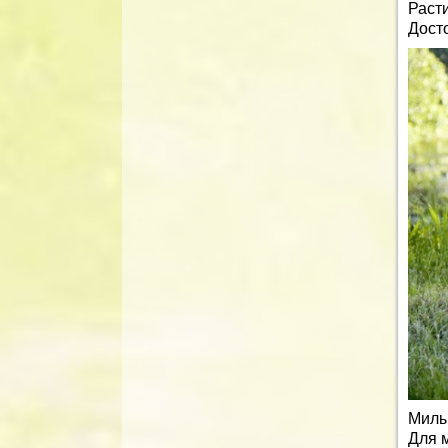
Раст
Дост
Милы
Для 