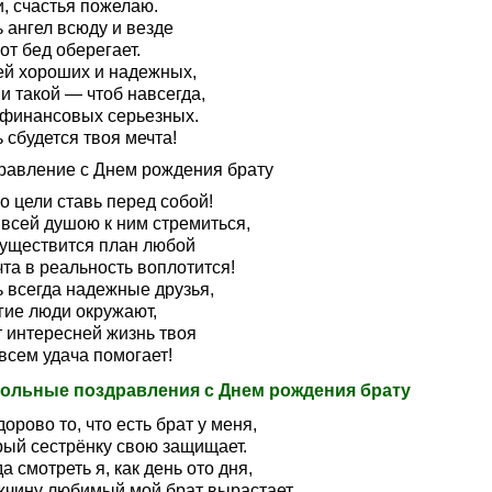
, счастья пожелаю.
 ангел всюду и везде
от бед оберегает.
ей хороших и надежных,
и такой — чтоб навсегда,
 финансовых серьезных.
 сбудется твоя мечта!
равление с Днем рождения брату
о цели ставь перед собой!
 всей душою к ним стремиться,
существится план любой
та в реальность воплотится!
ь всегда надежные друзья,
гие люди окружают,
т интересней жизнь твоя
всем удача помогает!
ольные поздравления с Днем рождения брату
дорово то, что есть брат у меня,
рый сестрёнку свою защищает.
а смотреть я, как день ото дня,
жчину любимый мой брат вырастает.