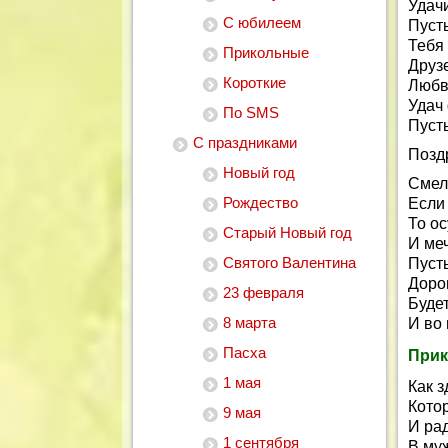
Удачи
С юбилеем
Пусть
Тебя 
Прикольные
Друз
Короткие
Любв
Удач
По SMS
Пусть
С праздниками
Позд
Новый год
Смел
Рождество
Если
То о
Старый Новый год
И меч
Святого Валентина
Пуст
Доро
23 февраля
Буде
8 марта
И во 
Пасха
Прик
1 мая
Как з
Кото
9 мая
И рад
1 сентября
В му