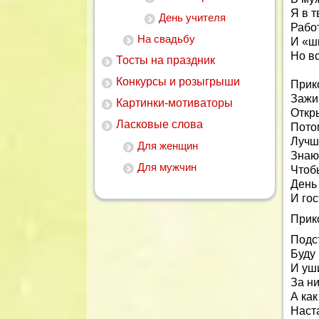
Я в 
День учителя
Работ
На свадьбу
И «ш
Но в
Тосты на праздник
Конкурсы и розыгрыши
Прик
Зажи
Картинки-мотиваторы
Откр
Ласковые слова
Пото
Лучш
Для женщин
Знаю 
Для мужчин
Чтоб
День
И го
Прик
Подс
Буду 
И уши
За ни
А как
Наст