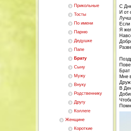
Прикольные
С Дн
И от
Тосты
Лучше
По имени
Если
Я жел
Парню
Навс
Дедушке
Добр
Разв
Папе
Брату
Позд
Пове
Сыну
Брат
Мужу
Мне 
Друж
Внуку
В Де
Родственнику
Доби
Чтобы
Другу
Помни
Коллеге
Женщине
Короткие