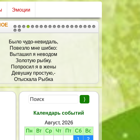
ы
Эмоции
НОЕ
1
2
3
4
5
6
7
8
9
10
11
12
13
14
15
16
17
18
19
20
21
Было чудо-невидаль,
Повезло мне шибко:
Выташил я неводом
Золотую рыбку.
Попросил я в жены
Девушку простую,-
Отыскала Рыбка
Девушку такую:
Не нужны хоромы;
Царство ей не нужно,
Были б только дома:
Мир, Любовь и Дружба.
Календарь событий
Ненавидит свары,
Август, 2026
На лице – улыбка,
Потому и счастлив
Пн
Вт
Ср
Чт
Пт
Сб
Вс
В этой жизни зыбкой.
1
2