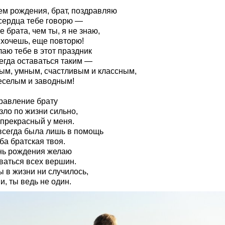
ем рождения, брат, поздравляю
 сердца тебе говорю —
 брата, чем ты, я не знаю,
 хочешь, еще повторю!
аю тебе в этот праздник
егда оставаться таким —
ым, умным, счастливым и классным,
еселым и заводным!
равление брату
зло по жизни сильно,
 прекрасный у меня.
всегда была лишь в помощь
ба братская твоя.
нь рождения желаю
ваться всех вершин.
 в жизни ни случилось,
, ты ведь не один.