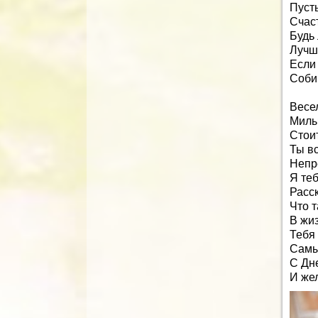
Пуст
Счаст
Будь
Лучш
Если 
Соби
Весе
Милы
Стои
Ты в
Непр
Я те
Расс
Что 
В жиз
Тебя
Самы
С Дн
И жел