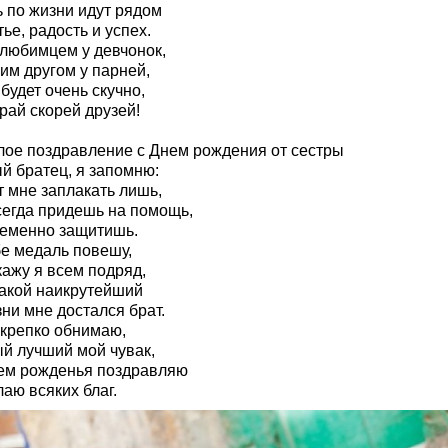
ь по жизни идут рядом
ье, радость и успех.
 любимцем у девчонок,
им другом у парней,
будет очень скучно,
рай скорей друзей!
лое поздравление с Днем рождения от сестры
й братец, я запомню:
т мне заплакать лишь,
сегда придешь на помощь,
еменно защитишь.
бе медаль повешу,
кажу я всем подряд,
такой наикрутейший
ни мне достался брат.
 крепко обнимаю,
й лучший мой чувак,
ем рожденья поздравляю
аю всяких благ.