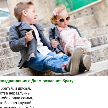
поздравления с Днем рождения брату
братья, и друзья,
тства неразлучны.
 тобой одна семья,
не бывает скучно!
нь рожденья я тебе