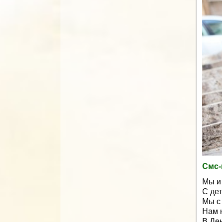
Смс-
Мы и 
С де
Мы с
Нам 
В Де