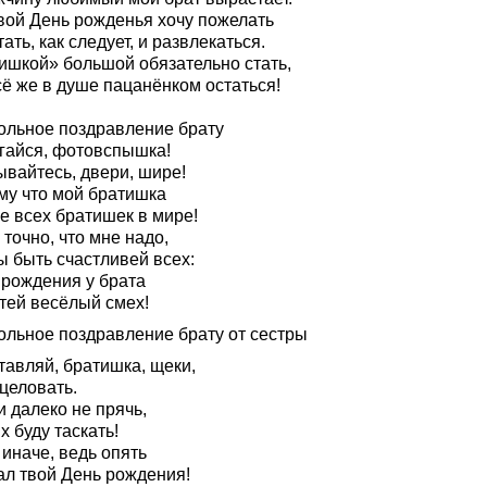
твой День рожденья хочу пожелать
ать, как следует, и развлекаться.
ишкой» большой обязательно стать,
сё же в душе пацанёнком остаться!
ольное поздравление брату
гайся, фотовспышка!
ывайтесь, двери, шире!
му что мой братишка
е всех братишек в мире!
точно, что мне надо,
ы быть счастливей всех:
 рождения у брата
стей весёлый смех!
ольное поздравление брату от сестры
тавляй, братишка, щеки,
целовать.
 далеко не прячь,
х буду таскать!
 иначе, ведь опять
ал твой День рождения!