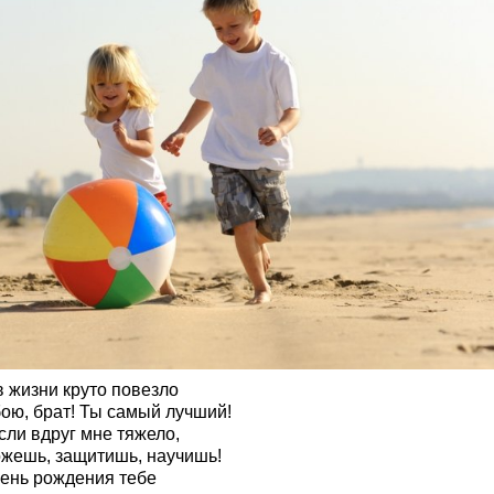
в жизни круто повезло
бою, брат! Ты самый лучший!
сли вдруг мне тяжело,
жешь, защитишь, научишь!
День рождения тебе