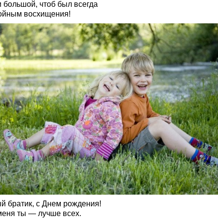
и большой, чтоб был всегда
ойным восхищения!
й братик, с Днем рождения!
меня ты — лучше всех.