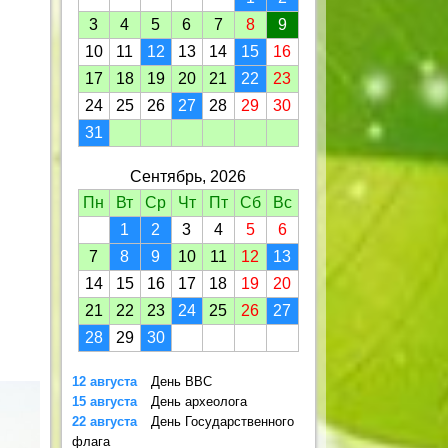
Вот какой подарок
3
4
5
6
7
8
9
Сделала мне Рыбка!
10
11
12
13
14
15
16
17
18
19
20
21
22
23
24
25
26
27
28
29
30
31
Сентябрь, 2026
Пн
Вт
Ср
Чт
Пт
Сб
Вс
1
2
3
4
5
6
7
8
9
10
11
12
13
14
15
16
17
18
19
20
21
22
23
24
25
26
27
28
29
30
12 августа
День ВВС
15 августа
День археолога
22 августа
День Государственного
флага