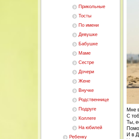
Прикольные
Тосты
По имени
Девушке
Бабушке
Маме
Сестре
Дочери
Жене
Внучке
Родственнице
Подруге
Мне 
С то
Коллеге
Ты, е
На юбилей
Помо
И в 
Ребенку