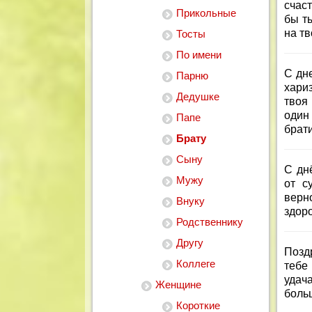
счаст
Прикольные
бы ты
на т
Тосты
По имени
С дн
Парню
хари
Дедушке
твоя 
один
Папе
брати
Брату
Сыну
С дн
Мужу
от с
верн
Внуку
здоро
Родственнику
Другу
Позд
Коллеге
тебе
удач
Женщине
боль
Короткие