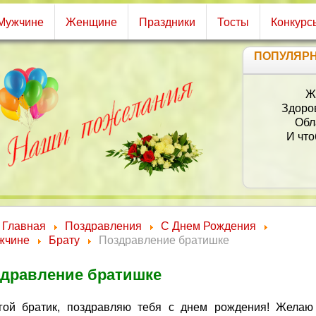
Мужчине
Женщине
Праздники
Тосты
Конкурс
ПОПУЛЯР
Ж
Здоров
Обл
И что
Главная
Поздравления
С Днем Рождения
жчине
Брату
Поздравление братишке
дравление братишке
гой братик, поздравляю тебя с днем рождения! Желаю