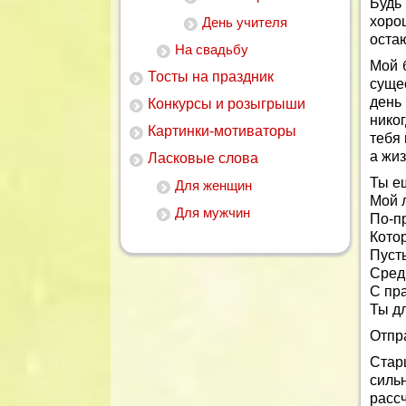
Будь 
хоро
День учителя
оста
На свадьбу
Мой 
Тосты на праздник
сущес
день
Конкурсы и розыгрыши
нико
Картинки-мотиваторы
тебя 
а жи
Ласковые слова
Ты ещ
Для женщин
Мой 
Для мужчин
По-п
Котор
Пуст
Сред
С пр
Ты д
Отпр
Стар
сил
рассч