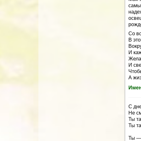
самы
наде
осве
рожд
Со в
В это
Вокр
И каж
Жела
И св
Чтобы
А жиз
Имен
С дн
Не см
Ты та
Ты та
Ты —