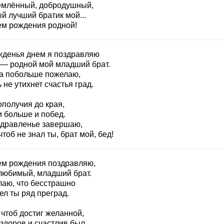
емлённый, добродушный,
й лучший братик мой...
ем рождения родной!
жденья днем я поздравляю
 — родной мой младший брат.
а побольше пожелаю,
 не утихнет счастья град.
ополучия до края,
и больше и побед.
здравленье завершаю,
чтоб не знал ты, брат мой, бед!
ем рождения поздравляю,
любимый, младший брат.
лаю, что бесстрашно
ел ты ряд преград.
чтоб достиг желанной,
здоров и счастлив был,