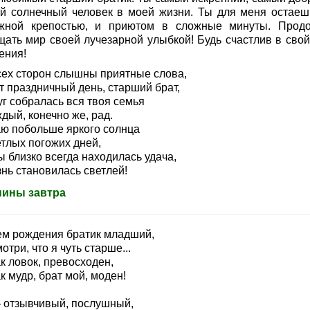
й солнечный человек в моей жизни. Ты для меня остаеш
жной крепостью, и приютом в сложные минуты. Прод
щать мир своей лучезарной улыбкой! Будь счастлив в свой
ения!
сех сторон слышны приятные слова,
т праздничный день, старший брат,
уг собралась вся твоя семья
дый, конечно же, рад.
ю побольше яркого солнца
етлых погожих дней,
 близко всегда находилась удача,
нь становилась светлей!
ины завтра
ем рождения братик младший,
отри, что я чуть старше...
к ловок, превосходен,
к мудр, брат мой, моден!
 отзывчивый, послушный,