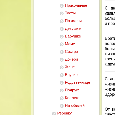
Прикольные
С дн
Тосты
удив
больш
По имени
и пре
Девушке
Бабушке
Брат
поло
Маме
боль
Сестре
жизн
крепч
Дочери
к друг
Жене
Внучке
С дн
Родственнице
жизни
жизн
Подруге
Здоро
Коллеге
На юбилей
От в
Ребенку
счас