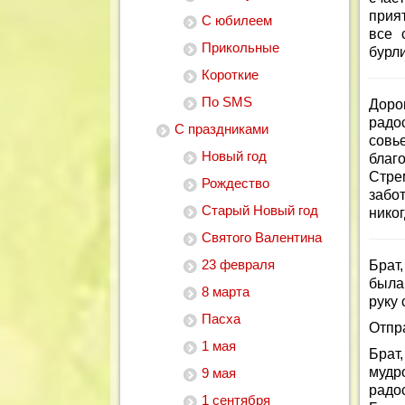
прия
С юбилеем
все 
Прикольные
бурл
Короткие
По SMS
Доро
радо
С праздниками
совь
Новый год
благ
Стре
Рождество
забо
Старый Новый год
нико
Святого Валентина
23 февраля
Брат
была
8 марта
руку 
Пасха
Отпр
1 мая
Брат
мудр
9 мая
радо
1 сентября