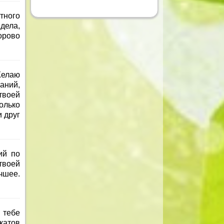
тного
дела,
орово
Желаю
аний,
твоей
олько
 друг
ий по
 твоей
чшее.
 тебе
катов