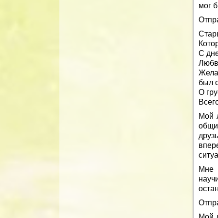
мог 
Отпр
Стар
Кото
С дн
Любви
Жела
был 
О гру
Всег
Мой 
общи
друз
впер
ситу
Мне 
науч
оста
Отпр
Мой 