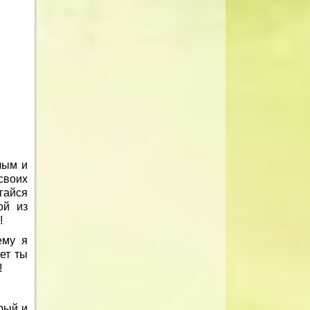
лым и
своих
гайся
ой из
!
ему я
ет ты
!
рый и