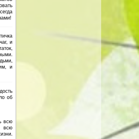
овать
сегда
зами!
тичка
аг, и
аток,
ными.
дьми,
им, и
дость
ло об
ь всю
ь всю
изни.