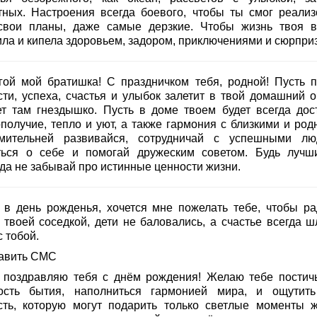
тных. Настроения всегда боевого, чтобы ты смог реализ
свои планы, даже самые дерзкие. Чтобы жизнь твоя в
ила и кипела здоровьем, задором, приключениями и сюрпри
гой мой братишка! С праздничком тебя, родной! Пусть п
сти, успеха, счастья и улыбок залетит в твой домашний оч
ет там гнездышко. Пусть в доме твоем будет всегда дост
ополучие, тепло и уют, а также гармония с близкими и род
мительней развивайся, сотрудничай с успешными лю
ться о себе и помогай дружеским советом. Будь лучш
гда не забывай про истинные ценности жизни.
, в день рожденья, хочется мне пожелать тебе, чтобы ра
 твоей соседкой, дети не баловались, а счастье всегда ш
с тобой.
авить СМС
, поздравляю тебя с днём рождения! Желаю тебе постич
ость бытия, наполниться гармонией мира, и ощутит
сть, которую могут подарить только светлые моменты ж