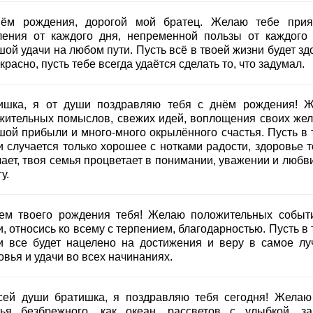
ём рождения, дорогой мой братец. Желаю тебе прия
ления от каждого дня, непременной пользы от каждого 
ой удачи на любом пути. Пусть всё в твоей жизни будет зд
красно, пусть тебе всегда удаётся сделать то, что задумал.
ишка, я от души поздравляю тебя с днём рождения! 
жительных помыслов, свежих идей, воплощения своих жел
шой прибыли и много-много окрылённого счастья. Пусть в 
и случается только хорошее с нотками радости, здоровье т
ает, твоя семья процветает в понимании, уважении и любви
у.
ем твоего рождения тебя! Желаю положительных событ
, относись ко всему с терпением, благодарностью. Пусть в
и все будет нацелено на достижения и веру в самое лу
вья и удачи во всех начинаниях.
сей души братишка, я поздравляю тебя сегодня! Желаю
тья безбрежного, как океан, рассветов с улыбкой, за