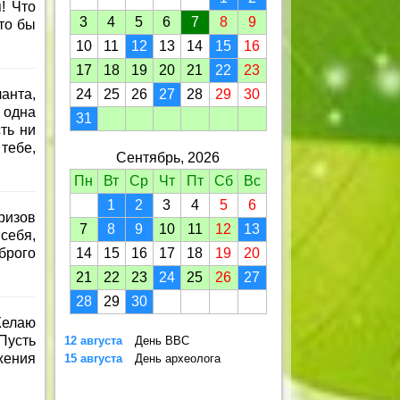
! Что
3
4
5
6
7
8
9
то бы
10
11
12
13
14
15
16
17
18
19
20
21
22
23
анта,
24
25
26
27
28
29
30
 одна
31
ть ни
тебе,
Сентябрь, 2026
Пн
Вт
Ср
Чт
Пт
Сб
Вс
1
2
3
4
5
6
ризов
7
8
9
10
11
12
13
себя,
брого
14
15
16
17
18
19
20
21
22
23
24
25
26
27
28
29
30
Желаю
Пусть
12 августа
День ВВС
жения
15 августа
День археолога