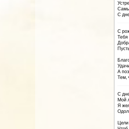
Устр
Самы
С дн
С ро
Тебя
Добр
Пусть
Благ
Удач
А по
Тем, 
С дн
Мой 
Я же
Одол
Цели 
Чтоб 