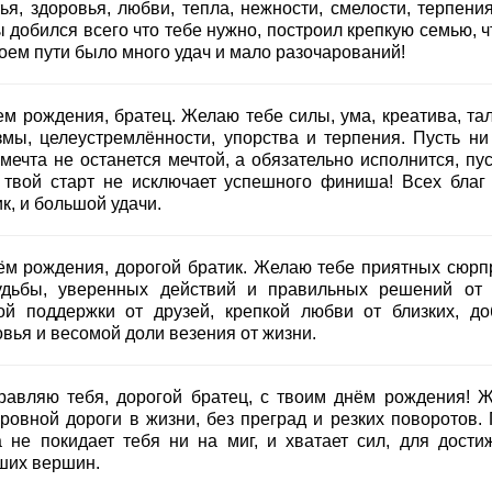
ья, здоровья, любви, тепла, нежности, смелости, терпения
 добился всего что тебе нужно, построил крепкую семью, ч
воем пути было много удач и мало разочарований!
ем рождения, братец. Желаю тебе силы, ума, креатива, тал
змы, целеустремлённости, упорства и терпения. Пусть ни
мечта не останется мечтой, а обязательно исполнится, пус
 твой старт не исключает успешного финиша! Всех благ 
к, и большой удачи.
ём рождения, дорогой братик. Желаю тебе приятных сюрп
удьбы, уверенных действий и правильных решений от 
ой поддержки от друзей, крепкой любви от близких, до
вья и весомой доли везения от жизни.
равляю тебя, дорогой братец, с твоим днём рождения! 
 ровной дороги в жизни, без преград и резких поворотов. 
а не покидает тебя ни на миг, и хватает сил, для дости
ших вершин.