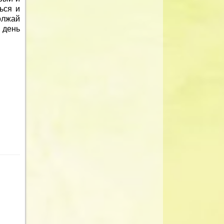
ься и
олжай
 день