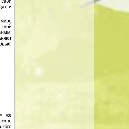
 свои
дят и
 мире
 твой
ьным,
аняют
овью,
им же
ожно
а кого