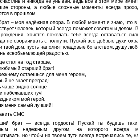
счастлив и никогда не унывай, ведь всё в этом мире имеет
шие стороны, а любые сложные моменты всегда прохо
ются в прошлом.
брат – моя надёжная опора. В любой момент я знаю, что в
твует человек, который всегда поможет советом и делом. В
 рождения, хочется пожелать тебе всегда оставаться сил
гда не сворачивать с полпути. Пускай все добрые духи охр
и твой дом, пусть наполнят кладовые богатством, душу люб
знь всеобъемлющей радостью.
е стал на год старше,
любимый старший брат!
режнему остаешься для меня героем,
ый не знает преград!
ь чаще видно солнце
и набежавших туч!
аздником мой герой,
ля меня самый лучший!
авить СМС
ший брат — всегда гордость! Пускай ты будешь так
ьным и надежным другом, на которого всегда м
итывать, но чтобы на твоем пути всегда встречались те, н