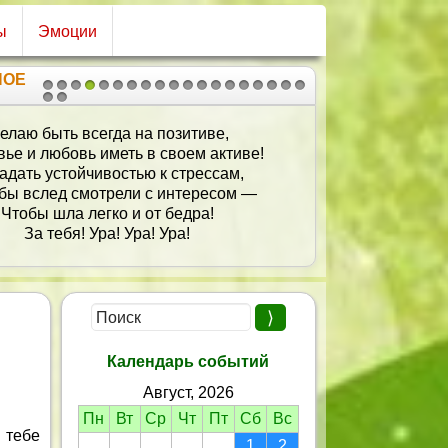
ы
Эмоции
НОЕ
1
2
3
4
5
6
7
8
9
10
11
12
13
14
15
16
17
18
19
20
21
елаю быть всегда на позитиве,
ье и любовь иметь в своем активе!
адать устойчивостью к стрессам,
бы вслед смотрели с интересом —
Чтобы шла легко и от бедра!
За тебя! Ура! Ура! Ура!
Календарь событий
Август, 2026
Пн
Вт
Ср
Чт
Пт
Сб
Вс
 тебе
1
2