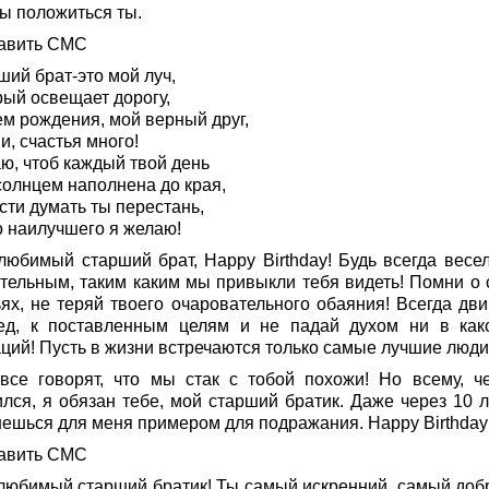
бы положиться ты.
авить СМС
ший брат-это мой луч,
рый освещает дорогу,
ем рождения, мой верный друг,
, счастья много!
ю, чтоб каждый твой день
солнцем наполнена до края,
сти думать ты перестань,
о наилучшего я желаю!
любимый старший брат, Happy Birthday! Будь всегда весе
тельным, таким каким мы привыкли тебя видеть! Помни о 
ьях, не теряй твоего очаровательного обаяния! Всегда дви
ед, к поставленным целям и не падай духом ни в как
аций! Пусть в жизни встречаются только самые лучшие люди
все говорят, что мы стак с тобой похожи! Но всему, ч
ился, я обязан тебе, мой старший братик. Даже через 10 л
нешься для меня примером для подражания. Happy Birthday
авить СМС
любимый старший братик! Ты самый искренний, самый доб