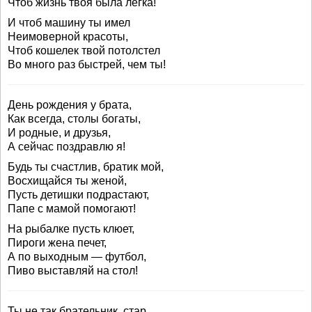
Чтоб жизнь твоя была легка!
И чтоб машину ты имел
Неимоверной красоты,
Чтоб кошелек твой потолстел
Во много раз быстрей, чем ты!
День рождения у брата,
Как всегда, столы богаты,
И родные, и друзья,
А сейчас поздравлю я!
Будь ты счастлив, братик мой,
Восхищайся ты женой,
Пусть детишки подрастают,
Папе с мамой помогают!
На рыбалке пусть клюет,
Пироги жена печет,
А по выходным — футбол,
Пиво выставляй на стол!
Ты не так брательник, стар