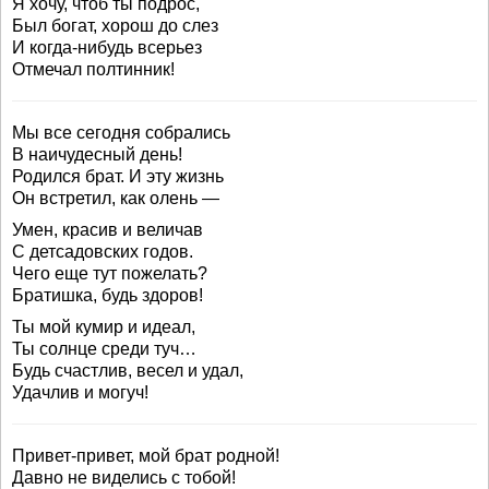
Я хочу, чтоб ты подрос,
Был богат, хорош до слез
И когда-нибудь всерьез
Отмечал полтинник!
Мы все сегодня собрались
В наичудесный день!
Родился брат. И эту жизнь
Он встретил, как олень —
Умен, красив и величав
С детсадовских годов.
Чего еще тут пожелать?
Братишка, будь здоров!
Ты мой кумир и идеал,
Ты солнце среди туч…
Будь счастлив, весел и удал,
Удачлив и могуч!
Привет-привет, мой брат родной!
Давно не виделись с тобой!