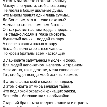
А взять бы вместе сготовить баньку…
Махнуть по двести, стоб спозаранку
Не лезли в бошку шальные думы,
Что миром правят одни лишь суммы…
Да Бог с ним, что я… еще накатим?
Налью по стопке помянем батю…
Он так растил нас, мы горды впредь…
Не стыдно людям в глаза смотреть.
Душистый веник… поддай ка пару…
А после в чашки налью отвару.
Была бы воля стречаться чаще…
По крови братьям всем настоящим.
В лабиринте запутанном мыслей и фраз,
Для людей непонятном, нелепом и странном,
Незаметно, как в детстве, меня снова спас,
Тот, кто будет всегда моей истины храмом.
В этом счастье моё и спасенье надежд.
В этом скрыта от мира великая тайна,
Что под яркой окраской кричащих одежд,
Без тебя – беззащитна я необычайно.
Старший брат – моя гордость, защита и страсть.