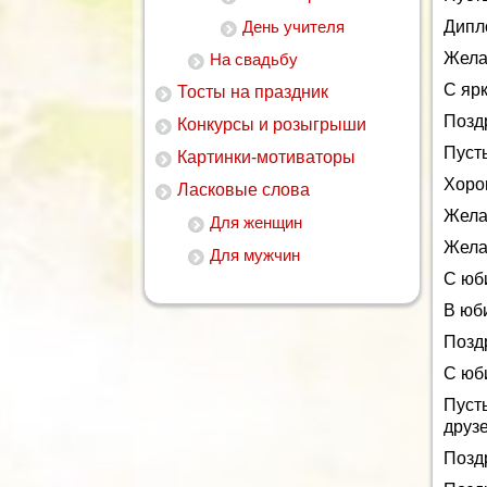
Дипл
День учителя
Жела
На свадьбу
С яр
Тосты на праздник
Позд
Конкурсы и розыгрыши
Пуст
Картинки-мотиваторы
Хоро
Ласковые слова
Жела
Для женщин
Жела
Для мужчин
С юб
В юби
Позд
С юб
Пуст
друз
Позд