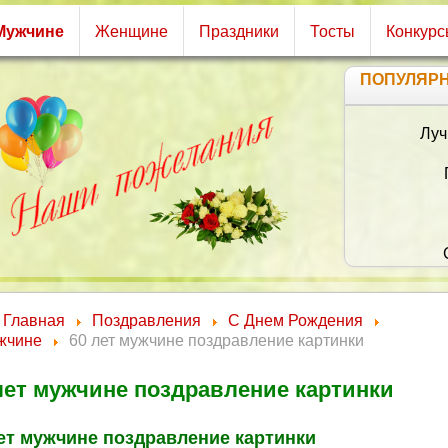
Мужчине
Женщине
Праздники
Тосты
Конкур
ПОПУЛЯР
Лучший праздник — день рожденья,
Это знают даже дети!
Пусть назавтра станет просто
И доступно всё на свете!
Пусть добро приходит чаще,
Счастье радужно сияет!
Словно море плещет радость,
Жизнь манит и восхищает!
Главная
Поздравления
С Днем Рождения
жчине
60 лет мужчине поздравление картинки
лет мужчине поздравление картинки
ет мужчине поздравление картинки