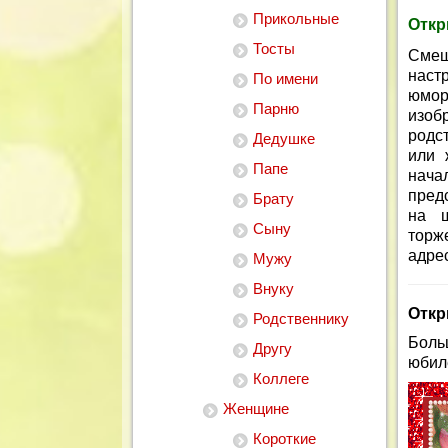
Прикольные
Откр
Тосты
Смеш
наст
По имени
юмо
Парню
изоб
родс
Дедушке
или 
Папе
нача
пред
Брату
на ш
Сыну
торж
адре
Мужу
Внуку
Откр
Родственнику
Боль
Другу
юбил
Коллеге
Женщине
Короткие