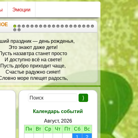
сы
Эмоции
НОЕ
1
2
3
4
5
6
7
8
9
10
11
12
13
14
15
16
17
18
19
20
21
Позвольте мне в Ваш День Рождения
Сказать Вам много добрых слов
О том, что Вы достойны восхищения
И быть должны хозяйкою цветов!
У Вас в глазах кусочек неба,
Вы изящества, гармонии полны!
Ваш образ в памяти всегда,
Безумно Вы прекрасны и милы!
Календарь событий
Август, 2026
Пн
Вт
Ср
Чт
Пт
Сб
Вс
1
2