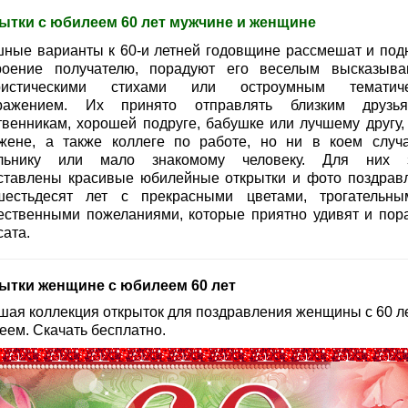
ытки с юбилеем 60 лет мужчине и женщине
ные варианты к 60-и летней годовщине рассмешат и под
роение получателю, порадуют его веселым высказыва
ристическими стихами или остроумным тематиче
ражением. Их принято отправлять близким друз
твенникам, хорошей подруге, бабушке или лучшему другу,
жене, а также коллеге по работе, но ни в коем случ
льнику или мало знакомому человеку. Для них 
ставлены красивые юбилейные открытки и фото поздрав
естьдесят лет с прекрасными цветами, трогательн
ественными пожеланиями, которые приятно удивят и пор
сата.
ытки женщине с юбилеем 60 лет
шая коллекция открыток для поздравления женщины с 60 л
еем. Скачать бесплатно.