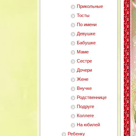
Прикольные
Тосты
По имени
Девушке
Бабушке
Маме
Сестре
Дочери
Жене
Внучке
Родственнице
Подруге
Коллеге
На юбилей
Ребенку