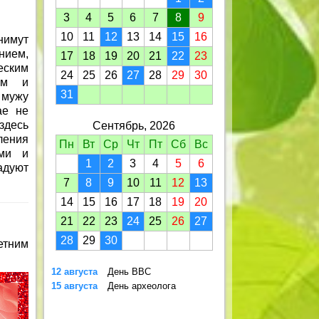
3
4
5
6
7
8
9
10
11
12
13
14
15
16
нимут
нием,
17
18
19
20
21
22
23
ским
24
25
26
27
28
29
30
ьям и
31
 мужу
ае не
здесь
Сентябрь, 2026
ления
Пн
Вт
Ср
Чт
Пт
Сб
Вс
ыми и
1
2
3
4
5
6
адуют
7
8
9
10
11
12
13
14
15
16
17
18
19
20
21
22
23
24
25
26
27
28
29
30
етним
12 августа
День ВВС
15 августа
День археолога