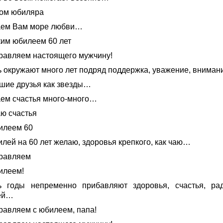
ом юбиляра
ем Вам море любви…
ким юбилеем 60 лет
равляем настоящего мужчину!
ь окружают много лет подряд поддержка, уважение, внима
шие друзья как звезды…
ем счастья много-много…
ю счастья
илеем 60
лей на 60 лет желаю, здоровья крепкого, как чаю…
равляем
илеем!
ь годы непременно прибавляют здоровья, счастья, рад
ей…
равляем с юбилеем, папа!