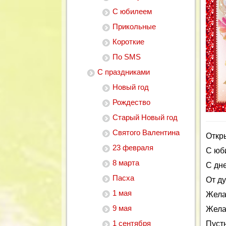
С юбилеем
Прикольные
Короткие
По SMS
С праздниками
Новый год
Рождество
Старый Новый год
Святого Валентина
Откр
23 февраля
С юб
8 марта
С дн
Пасха
От д
1 мая
Жела
9 мая
Жела
1 сентября
Пуст