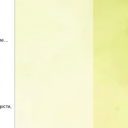
ние…
ости,