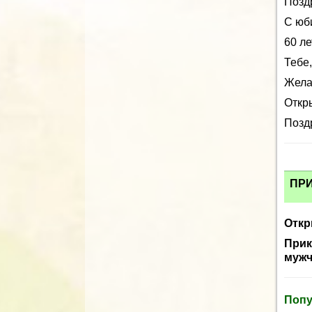
Позд
С юб
60 ле
Тебе
Жела
Откр
Поздр
ПР
Откр
Прик
мужч
Попу