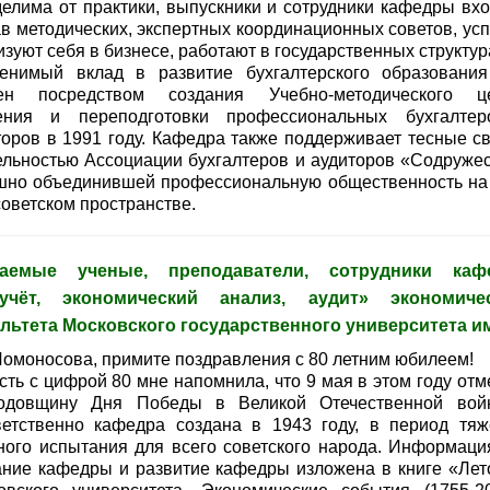
делима от практики, выпускники и сотрудники кафедры вхо
ав методических, экспертных координационных советов, ус
зуют себя в бизнесе, работают в государственных структур
енимый вклад в развитие бухгалтерского образовани
ен посредством создания Учебно-методического ц
ения и переподготовки профессиональных бухгалте
торов в 1991 году. Кафедра также поддерживает тесные св
ельностью Ассоциации бухгалтеров и аудиторов «Содружес
шно объединившей профессиональную общественность на
советском пространстве.
жаемые ученые, преподаватели, сотрудники каф
учёт, экономический анализ, аудит» экономиче
льтета Московского государственного университета и
Ломоносова, примите поздравления с 80 летним юбилеем!
сть с цифрой 80 мне напомнила, что 9 мая в этом году отм
одовщину Дня Победы в Великой Отечественной вой
ветственно кафедра создана в 1943 году, в период тяж
ного испытания для всего советского народа. Информаци
ание кафедры и развитие кафедры изложена в книге «Лет