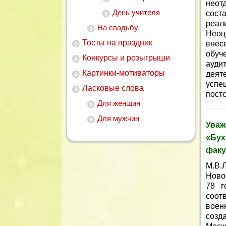
неот
День учителя
сост
реали
На свадьбу
Неоц
Тосты на праздник
внес
обуч
Конкурсы и розыгрыши
ауди
Картинки-мотиваторы
деят
успе
Ласковые слова
пост
Для женщин
Для мужчин
Ува
«Бух
факу
М.В.
Ново
78 г
соот
воен
созд