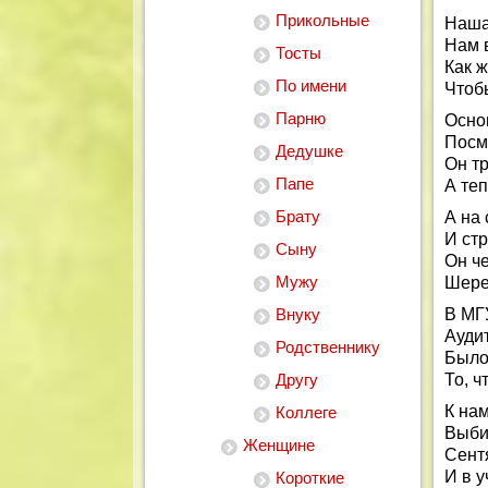
Прикольные
Наша
Нам в
Тосты
Как ж
По имени
Чтоб
Парню
Осно
Посмо
Дедушке
Он т
Папе
А те
Брату
А на
И ст
Сыну
Он че
Мужу
Шере
Внуку
В МГ
Аудит
Родственнику
Было
Другу
То, ч
К нам
Коллеге
Выби
Женщине
Сент
И в у
Короткие