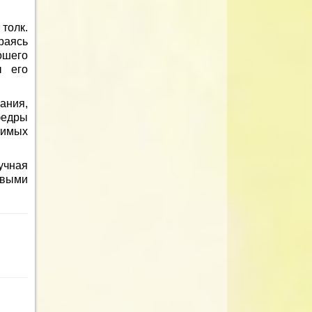
толк.
раясь
ошего
ы его
ания,
федры
чимых
учная
ивыми