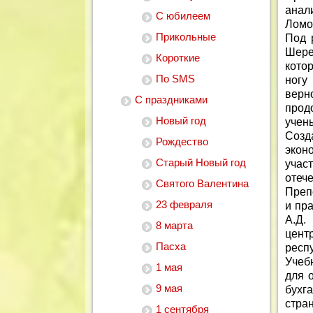
анал
С юбилеем
Ломо
Прикольные
Под 
Шере
Короткие
кото
По SMS
ногу
верн
С праздниками
прод
Новый год
учен
Созд
Рождество
экон
Старый Новый год
учас
отеч
Святого Валентина
Преп
23 февраля
и пра
А.Д.
8 марта
цент
Пасха
респ
Учеб
1 мая
для 
9 мая
бухг
стра
1 сентября