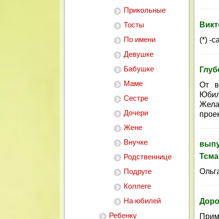
Прикольные
Тосты
Викт
По имени
(*) 
Девушке
Бабушке
Глуб
Маме
От в
Юбил
Сестре
Жела
Дочери
проек
Жене
Внучке
выпу
Тсма
Родственнице
Подруге
Ольг
Коллеге
На юбилей
Доро
Ребенку
Прим