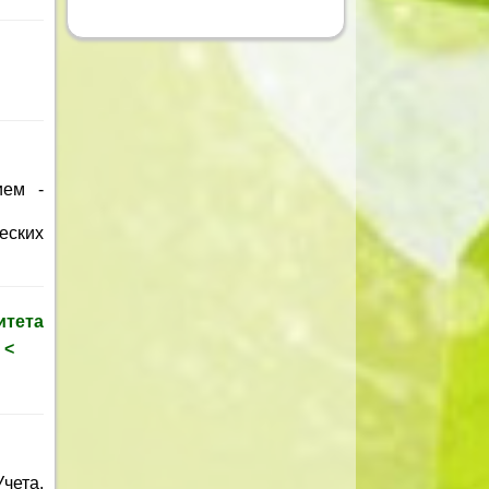
ием -
еских
итета
 <
чета,