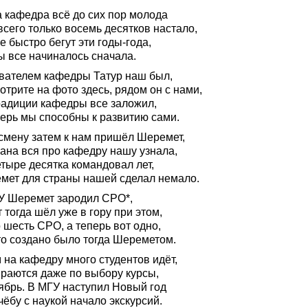
 кафедра всё до сих пор молода
сего только восемь десятков настало,
е быстро бегут эти годы-года,
ы все начиналось сначала.
вателем кафедры Татур наш был,
трите на фото здесь, рядом он с нами,
радиции кафедры все заложил,
перь мы способны к развитию сами.
 смену затем к нам пришёл Шеремет,
рана вся про кафедру нашу узнала,
тыре десятка командовал лет,
мет для страны нашей сделал немало.
У Шеремет зародил СРО*,
 тогда шёл уже в гору при этом,
 шесть СРО, а теперь вот одно,
то создано было тогда Шереметом.
 на кафедру много студентов идёт,
раются даже по выбору курсы,
ябрь. В МГУ наступил Новый год
чёбу с наукой начало экскурсий.