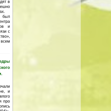
дят в
пешно
ах.
я был
ентра
ров и
язи с
тво»,
 всем
едры
ского
м.
ечали
не, и
елого
я про
опись