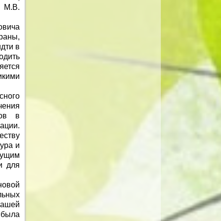
 М.В.
овича
раны,
дти в
одить
яется
икими
сного
чения
сов в
ации.
еству
ура и
дущим
и для
новой
льных
нашей
 была