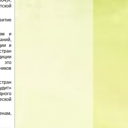
04)»,
тской
витие
изм и
аний,
ции и
стран
диции
й это
ников
стран
удит»
дного
еской
енам,