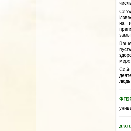
числа
Сего
Изве
на и
преп
замы
Ваше
пуст
здор
меро
Собы
деят
людь
ФГБО
униве
д.э.