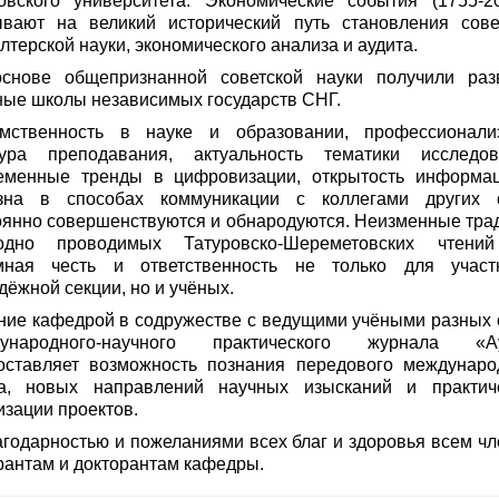
овского университета. Экономические события (1755-20
ывают на великий исторический путь становления сове
лтерской науки, экономического анализа и аудита.
снове общепризнанной советской науки получили раз
ные школы независимых государств СНГ.
мственность в науке и образовании, профессионал
тура преподавания, актуальность тематики исследов
еменные тренды в цифровизации, открытость информа
зна в способах коммуникации с коллегами других 
оянно совершенствуются и обнародуются. Неизменные тра
одно проводимых Татуровско-Шереметовских чтени
мная честь и ответственность не только для участ
дёжной секции, но и учёных.
ние кафедрой в содружестве с ведущими учёными разных 
ународного-научного практического журнала «А
оставляет возможность познания передового междунаро
а, новых направлений научных изысканий и практич
изации проектов.
агодарностью и пожеланиями всех благ и здоровья всем чл
рантам и докторантам кафедры.