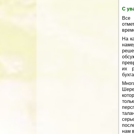
С ув
Все 
отме
време
На к
наме
реше
обсу
прев
их р
бухга
Мног
Шере
кото
толь
перс
тала
серь
посл
нам в