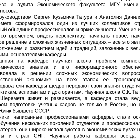
иза и аудита Экономического факультета МГУ имени
носова.
руководством Сергея Кузьмича Татура и Анатолия Данил
мета сформировался один из лучших коллективов ст
рый объединил профессионалов и яркие личности. Умение и
 со временем, видеть перспективу, начинать новое, нах
ое решение в сложных жизненных ситуациях – все это явл
олжением и развитием идей и традиций, заложенных вел
ыми, основателями кафедры.
анная на кафедре научная школа проблем комплек
омического анализа и его информационного обеспе
твовала в решении сложных экономических вопро
ественной экономике на всех этапах ее трансформ
одаватели кафедры щедро передают свои знания студенч
ктикам, аспирантам и докторантам. Научная школа С.К. Тат
 Шеремета живет и развивается, а кафедра стала ве
ром подготовки учетных кадров не только в России, но 
ублик бывшего СССР.
ники, написанные профессионалами кафедры, стали ос
обучения нескольких поколений студентов и профессиона
алтеров, они широко используются в экономических вузах 
ны и стран СНГ. Научная работа кафедры всегда