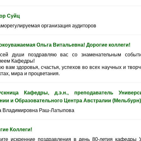
ор Суйц
-саморегулируемая организация аудиторов
окоуважаемая Ольга Витальевна! Дорогие коллеги!
сей души поздравляю вас со знаменательным событ
еем Кафедры!
ю вам здоровья, счастья, успехов во всех научных и творч
тах, мира и процветания.
скница Кафедры, д.э.н., преподаватель Универс
нии и Образовательного Центра Австралии (Мельбурн)
а Владимировна Раш-Латыпова
гие Коллеги!
ите искренние поздравления в день 80-летия кафедры У