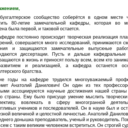
ажением,
бухгалтерское сообщество соберётся в одном месте 
тить 80-летие замечательной кафедры, которая во м
на была первой, и таковой остается.
афедре постоянно происходит творческая реализация пла
рений, совершается много исследований, принимаются с
ния и защищаются замечательные выпускные раб
ждаются диссертации. Пусть и дальше кафедральные
ращаются в жизнь и приносят пользу всем, всем кто заним
азвитием и реализацией, а кафедра останется ос
лтерского братства.
ие годы на кафедре трудился многоуважаемый проф
мет Анатолий Данилович! Он один из тех профессор
рыми ассоциируются научные достижения нашей страны
ко страны. Ему было присуще умение мыслить творчески
пективу, вовлекать в сферу многогранной деятель
нтливых учеников и последователей. Он в науке был и ост
езной величиной и целостной личностью. Анатолий Данилов
еднего донышка преподаватель, ученый и руководитель. По
сем с таким великим человеком встретиться. Он строгий су