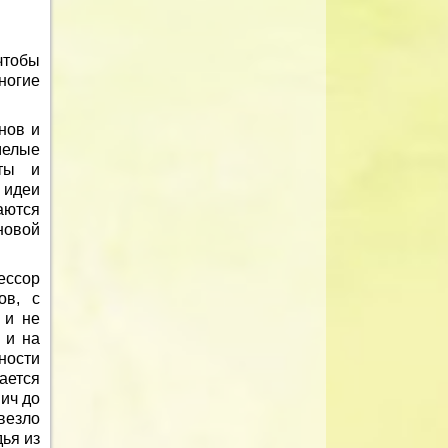
чтобы
ногие
нов и
мелые
оты и
 идеи
аются
новой
ессор
ов, с
 и не
 и на
ности
ается
ич до
везло
дья из