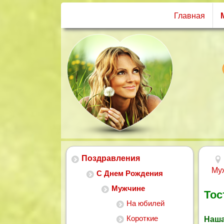
Главная
Поздравления
Му
С Днем Рождения
Мужчине
Тос
На юбилей
Короткие
Наша