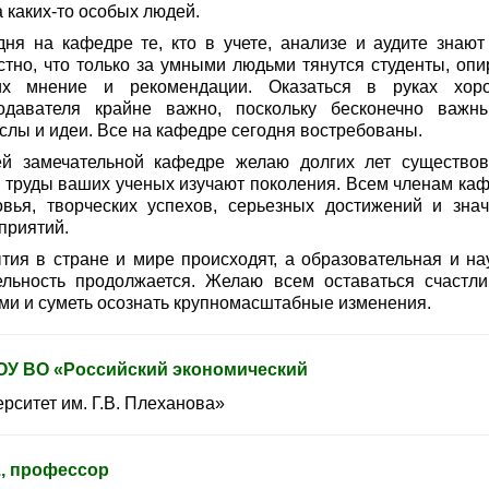
 каких-то особых людей.
дня на кафедре те, кто в учете, анализе и аудите знают 
стно, что только за умными людьми тянутся студенты, опи
х мнение и рекомендации. Оказаться в руках хор
одавателя крайне важно, поскольку бесконечно важн
слы и идеи. Все на кафедре сегодня востребованы.
й замечательной кафедре желаю долгих лет существов
ь труды ваших ученых изучают поколения. Всем членам ка
овья, творческих успехов, серьезных достижений и зна
приятий.
тия в стране и мире происходят, а образовательная и на
ельность продолжается. Желаю всем оставаться счастл
ми и суметь осознать крупномасштабные изменения.
У ВО «Российский экономический
рситет им. Г.В. Плеханова»
н., профессор