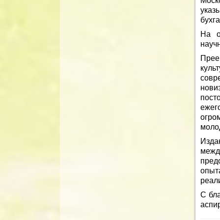
Моск
указ
бухга
На о
науч
Прее
куль
совр
нови
пост
ежег
огро
моло
Изда
межд
пред
опыт
реал
С бл
аспи