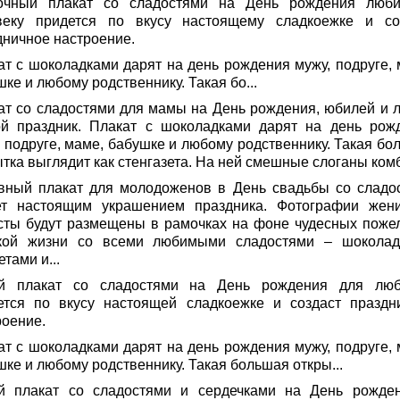
очный плакат со сладостями на День рождения люб
веку придется по вкусу настоящему сладкоежке и со
дничное настроение.
ат с шоколадками дарят на день рождения мужу, подруге, 
ке и любому родственнику. Такая бо...
ат со сладостями для мамы на День рождения, юбилей и 
ой праздник. Плакат с шоколадками дарят на день рож
, подруге, маме, бабушке и любому родственнику. Такая бо
тка выглядит как стенгазета. На ней смешные слоганы комб
вный плакат для молодоженов в День свадьбы со сладо
ет настоящим украшением праздника. Фотографии жен
сты будут размещены в рамочках на фоне чудесных поже
кой жизни со всеми любимыми сладостями – шоколад
тами и...
й плакат со сладостями на День рождения для лю
ется по вкусу настоящей сладкоежке и создаст праздн
роение.
ат с шоколадками дарят на день рождения мужу, подруге, 
ке и любому родственнику. Такая большая откры...
й плакат со сладостями и сердечками на День рожде