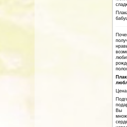
слад
Плак
бабуш
Поче
полу
нрав
возмо
люби
рожд
поло
Плак
люб
Цена:
Подг
пода
Вы 
множ
серд