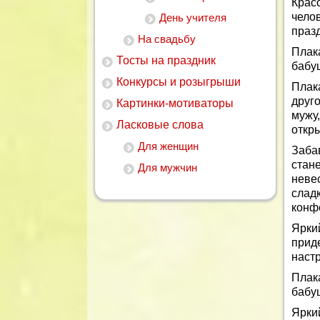
Крас
чело
День учителя
праз
На свадьбу
Плак
Тосты на праздник
бабуш
Конкурсы и розыгрыши
Плак
друг
Картинки-мотиваторы
мужу
Ласковые слова
откры
Для женщин
Заба
стан
Для мужчин
неве
слад
конфе
Ярки
прид
наст
Плак
бабуш
Ярки