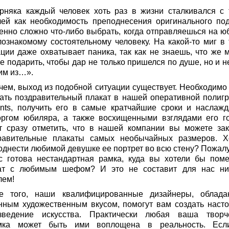
рняка каждый человек хоть раз в жизни сталкивался с 
чей как необходимость преподнесения оригинального под
енно сложно что-либо выбрать, когда отправляешься на ю
лознакомому состоятельному человеку. На какой-то миг в 
ации даже охватывает паника, так как не знаешь, что же 
е подарить, чтобы дар не только пришелся по душе, но и н
им из…».
чем, выход из подобной ситуации существует. Необходимо
зать поздравительный плакат в нашей оперативной полиг
rints, получить его в самые кратчайшие сроки и наслажд
оргом юбиляра, а также восхищенными взглядами его го
т сразу отметить, что в нашей компании вы можете зак
равительные плакаты самых необычайных размеров. Х
однести любимой девушке ее портрет во всю стену? Пожалу
с готова нестандартная рамка, куда вы хотели бы поме
ат с любимым шефом? И это не составит для нас ни
лем!
е того, наши квалифицированные дизайнеры, облад
нным художественным вкусом, помогут вам создать наст
зведение искусства. Практически любая ваша творч
мка может быть ими воплощена в реальность. Ес