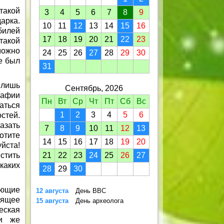
такой
3
4
5
6
7
8
9
арка.
10
11
12
13
14
15
16
билей
17
18
19
20
21
22
23
такой
можно
24
25
26
27
28
29
30
е был
31
 лишь
Сентябрь, 2026
рафии
Пн
Вт
Ср
Чт
Пт
Сб
Вс
аться
1
2
3
4
5
6
стей.
азать
7
8
9
10
11
12
13
отите
14
15
16
17
18
19
20
йста!
стить
21
22
23
24
25
26
27
каких
28
29
30
ающие
12 августа
День ВВС
оящее
15 августа
День археолога
еская
ли же