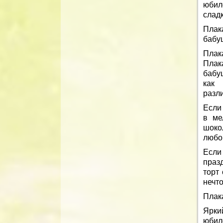
юбил
слад
Плак
бабуш
Плак
Плак
бабу
как 
разли
Если
в ме
шоко
любом
Если
празд
торт
нечт
Плака
Ярки
юбил