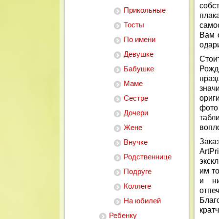
собс
Прикольные
плак
Тосты
само
Вам 
По имени
одар
Девушке
Стои
Бабушке
Рожд
праз
Маме
зна
Сестре
ориг
фото
Дочери
табл
Жене
вопл
Зака
Внучке
ArtP
Родственнице
экск
им т
Подруге
и ни
Коллеге
отпе
Благ
На юбилей
крат
Ребенку