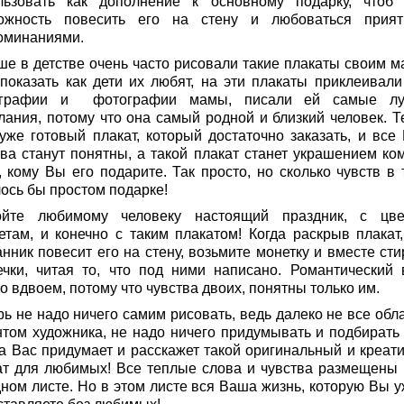
льзовать как дополнение к основному подарку, чтоб
ожность повесить его на стену и любоваться прия
оминаниями.
ше в детстве очень часто рисовали такие плакаты своим м
 показать как дети их любят, на эти плакаты приклеивали
ографии и фотографии мамы, писали ей самые лу
лания, потому что она самый родной и близкий человек. Т
 уже готовый плакат, который достаточно заказать, и все
тва станут понятны, а такой плакат станет украшением ко
, кому Вы его подарите. Так просто, но сколько чувств в 
лось бы простом подарке!
ойте любимому человеку настоящий праздник, с цве
етам, и конечно с таким плакатом! Когда раскрыв плакат
нник повесит его на стену, возьмите монетку и вместе сти
ечки, читая то, что под ними написано. Романтический 
о вдвоем, потому что чувства двоих, понятны только им.
рь не надо ничего самим рисовать, ведь далеко не все обл
нтом художника, не надо ничего придумывать и подбирать 
за Вас придумает и расскажет такой оригинальный и креат
ат для любимых! Все теплые слова и чувства размещены 
дном листе. Но в этом листе вся Ваша жизнь, которую Вы у