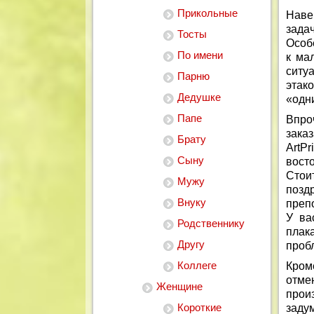
Прикольные
Наве
зада
Тосты
Особ
По имени
к ма
ситу
Парню
этако
Дедушке
«одн
Папе
Впро
зака
Брату
ArtP
Сыну
вост
Стои
Мужу
позд
Внуку
преп
У ва
Родственнику
плак
Другу
проб
Коллеге
Кром
отме
Женщине
прои
Короткие
заду