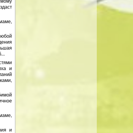
имому
здаст
маме,
любой
дения
льшая
...
стями
иха и
ланий
ками,
бимой
ичное
маме,
ния и