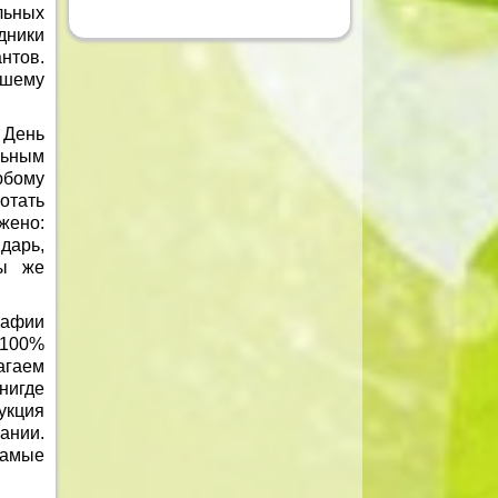
льных
дники
нтов.
ашему
 День
льным
юбому
тать
жено:
дарь,
Мы же
рафии
 100%
агаем
нигде
укция
ании.
самые