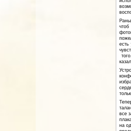
испо
возм
восп
Рань
чтоб
фот
поже
есть
чувс
того
каза
Устр
конф
избра
серд
тольк
Тепе
тала
все 
плак
на о