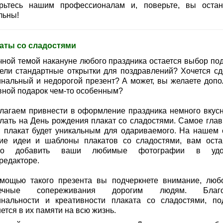
рьтесь нашим профессионалам и, поверьте, вы остан
льны!
аты со сладостями
чной темой накануне любого праздника остается выбор под
ели стандартные открытки для поздравлений? Хочется сд
инальный и недорогой презент? А может, вы желаете допо
вной подарок чем-то особенным?
лагаем привнести в оформление праздника немного вкус
елать на День рождения плакат со сладостями. Самое глав
й плакат будет уникальным для одариваемого. На нашем 
ие идеи и шаблоны плакатов со сладостями, вам оста
ько добавить ваши любимые фотографии в удо
редакторе.
мощью такого презента вы подчеркнете внимание, люб
дечные сопереживания дорогим людям. Благо
инальности и креативности плаката со сладостями, по
ется в их памяти на всю жизнь.