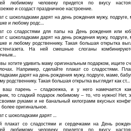
ей любимому человеку придется по вкусу насто
коежке и создаст праздничное настроение.
ат с шоколадками дарят на день рождения мужу, подруге, 
ке и любому родс...
ат со сладостями для папы на День рождения или юб
ат с шоколадками дарят на день рождения мужу, подруге, 
шке и любому родственнику. Такая большая открытка выг
стенгазета. На ней смешные слоганы комбинирую
чным...
 вы хотите удивить маму оригинальным подарком, ищите сч
лочах. Например, сделайте плакат со сладостями. Пла
ладками дарят на день рождения мужу, подруге, маме, бабу
у родственнику. Такая большая открытка выглядит как ст...
 ваш парень – сладкоежка, и у него намечается как
ник, то сладкий подарок любимому – то, что нужно! Нет, э
 своими руками и не банальный килограмм вкусных конфет
о более оригинальное.
т с шоколадками дарят ...
й плакат со сладостями и сердечками на День рожде
ей любимому человеку придется по вкусу насто