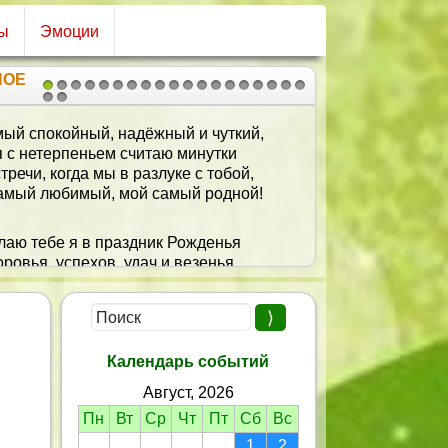
сы
Эмоции
НОЕ
1
2
3
4
5
6
7
8
9
10
11
12
13
14
15
16
17
18
19
20
21
Не болеть и не стареть,
С каждым годом молодеть.
Дружбы, бодрости, успеха,
Много радости и смеха!
Календарь событий
Август, 2026
Пн
Вт
Ср
Чт
Пт
Сб
Вс
1
2