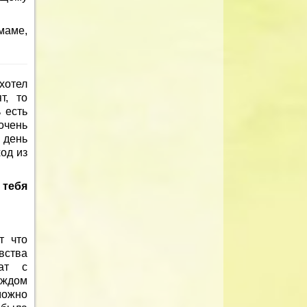
маме,
хотел
т, то
 есть
очень
 день
од из
 тебя
т что
вства
ат с
аждом
можно