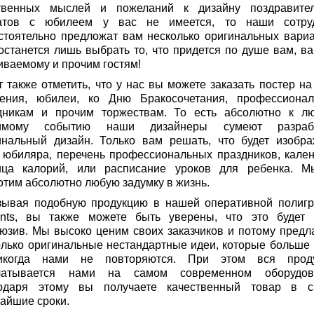
твенных мыслей и пожеланий к дизайну поздравите
атов с юбилеем у вас не имеется, то наши сотру
стоятельно предложат вам несколько оригинальных вариа
останется лишь выбрать то, что придется по душе вам, в
иваемому и прочим гостям!
т также отметить, что у нас вы можете заказать постер на
ения, юбилеи, ко Дню Бракосочетания, профессиона
дникам и прочим торжествам. То есть абсолютно к л
чимому событию наши дизайнеры сумеют разрабо
инальный дизайн. Только вам решать, что будет изобра
 юбиляра, перечень профессиональных праздников, кален
ица калорий, или расписание уроков для ребенка. 
отим абсолютно любую задумку в жизнь.
зывая подобную продукцию в нашей оперативной полиг
rints, вы также можете быть уверены, что это будет
люзив. Мы высоко ценим своих заказчиков и потому предл
олько оригинальные нестандартные идеи, которые больше 
когда нами не повторяются. При этом вся прод
чатывается нами на самом современном оборудов
одаря этому вы получаете качественный товар в 
чайшие сроки.