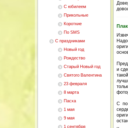
Дове
С юбилеем
дово
Прикольные
Короткие
Плак
По SMS
Изве
С праздниками
Надо
ориг
Новый год
осно
Рождество
Пред
Старый Новый год
и сд
Святого Валентина
тако
лучш
23 февраля
тол
8 марта
фото
Пасха
С по
1 мая
сер
ориг
9 мая
остан
1 сентября