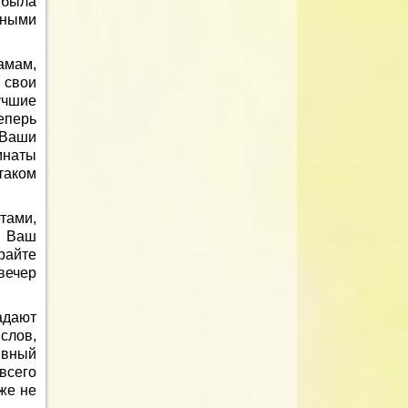
 была
тными
амам,
 свои
чшие
еперь
 Ваши
мнаты
таком
тами,
, Ваш
райте
вечер
адают
слов,
ивный
всего
же не