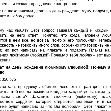
коежке и создаст праздничное настроение.
ат с шоколадками дарят на день рождения мужу, подруге, 
ке и любому родст...
му нас любят? Этот вопрос задавал каждый и каждый 
чить на него ответ. Понятно, что когда человека любя
ится в нем все, но вот за что-то ж его полюбили? Теперь
жность не говорить много слов, особенно кто говорить не 
т, но вот написать на плакате и подарить Плакат на
ения любимому (любимой) Почему я тебя люблю – вот вых
жения!
ат на день рождения любимому (любимой) Почему я
лю
 350 руб
отовка к празднику любимого человека в разгаре, а во
рить, чтоб всегда помнили и видели каждый день, какие чу
испытываете? Закажите любимой (любимому) плак
еством сердечек, которые стираются монеткой, и в к
ечке будет написано за что Вы полюбили. Этот плакат 