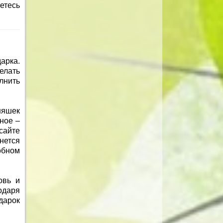
етесь
арка.
елать
лнить
няшек
ное –
сайте
нется
бном
овь и
даря
дарок