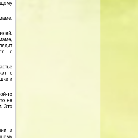
ящему
маме,
илей.
маме,
лядит
тся с
астье
кат с
шке и
ой-то
то не
. Это
ния и
ящему