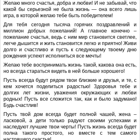
Желаю много счастья, добра и любви! И не забывай, что
какой бы серьезной не была жизнь — она всего лишь
игра, в которой желаю тебе быть победителем!
Для тебя сегодня тысяча горячих поздравлений и
миллион добрых пожеланий! А главное конечно –
пожелание счастья, ведь с ним мир становится светлее,
легче дышится и жить становится легко и приятно! Живи
долго и счастливо и пусть к следующему твоему дню
рождения успеют исполниться все мечты!
Желаю тебе воспринимать жизнь такой, какова она есть,
но всегда стараться видеть в ней больше хорошего!
Пусть всегда будут рядом твои близкие и друзья, и те, с
кем хочется поделиться радостью! Здоровья тебе и
долгих лет жизни, уважения окружающих и любви
родных! Пусть все сложится так, как и было задумано!
Будь счастлив!
Пусть твой дом всегда будет полной чашей, жена –
ласковой, а дети только радуют своими успехами и
наследуют лучшие твои черты! Пусть жизнь всегда будет
полна такого простого, но вместе с тем самого
настоящего счастья!