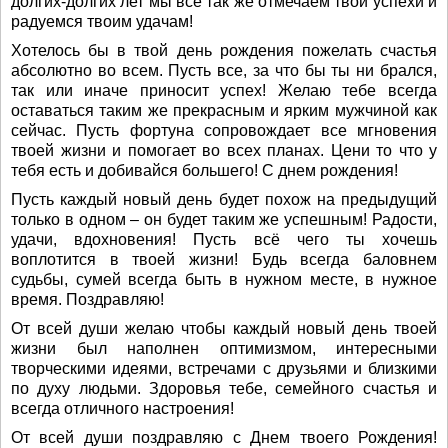
долгих-долгих лет мы все так же отмечаем твои успехи и
радуемся твоим удачам!
Хотелось бы в твой день рождения пожелать счастья
абсолютно во всем. Пусть все, за что бы ты ни брался,
так или иначе приносит успех! Желаю тебе всегда
оставаться таким же прекрасным и ярким мужчиной как
сейчас. Пусть фортуна сопровождает все мгновения
твоей жизни и помогает во всех планах. Цени то что у
тебя есть и добивайся большего! С днем рождения!
Пусть каждый новый день будет похож на предыдущий
только в одном – он будет таким же успешным! Радости,
удачи, вдохновения! Пусть всё чего ты хочешь
воплотится в твоей жизни! Будь всегда баловнем
судьбы, сумей всегда быть в нужном месте, в нужное
время. Поздравляю!
От всей души желаю чтобы каждый новый день твоей
жизни был наполнен оптимизмом, интересными
творческими идеями, встречами с друзьями и близкими
по духу людьми. Здоровья тебе, семейного счастья и
всегда отличного настроения!
От всей души поздравляю с Днем твоего Рождения!