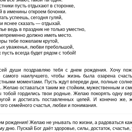
тники пусть отдыхают в сторонке,
й в именины откроем бочонки.
ать успеешь, сегодня гуляй,
и яснее сказать — отдыхай.
ье ведь в праздник не только уместно,
непременно должно иметь место.
еры тебе пожелаем крутой,
ых уваженья, любви пребольшой,
 пусть всегда будет рядом с тобой!
сей души поздравляю тебя с днем рождения. Хочу пож
о самого наилучшего, чтобы жизнь была озарена счаст
стными моментами. Пусть ждут впереди дни, полные солне
а. Желаю оставаться таким же стойким, мужественным и см
ы тобой гордились твои родные. Желаю покорять одну ве
ругой и достигать поставленных целей. И конечно же, 
того семейного счастья, любви и понимания.
ем рождения! Желаю не унывать по жизни, а радоваться ка
у дню. Пускай Бог даёт здоровье, силы, достаток, счастье,