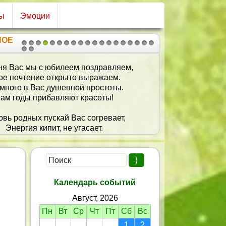
сы
Эмоции
НОЕ
1
2
3
4
5
6
7
8
9
10
11
12
13
14
15
16
17
18
19
20
21
ня Вас мы с юбилеем поздравляем,
ое почтение открыто выражаем.
 много в Вас душевной простоты.
ам годы прибавляют красоты!
вь родных пускай Вас согревает,
Энергия кипит, не угасает.
овья крепкого желаем Вам навек,
- самый лучший в мире человек!
Календарь событий
Август, 2026
Пн
Вт
Ср
Чт
Пт
Сб
Вс
1
2