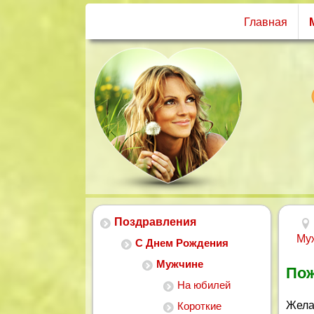
Главная
Поздравления
Му
С Днем Рождения
Мужчине
Пож
На юбилей
Жела
Короткие