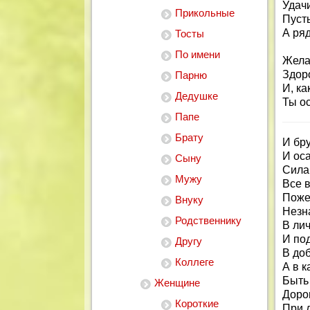
Удачи
Прикольные
Пусть
А ря
Тосты
По имени
Жела
Здор
Парню
И, ка
Дедушке
Ты о
Папе
Брату
И бру
И оса
Сыну
Сила
Мужу
Все в
Поже
Внуку
Незн
Родственнику
В ли
И по
Другу
В до
Коллеге
А в 
Быть
Женщине
Доро
Короткие
При д