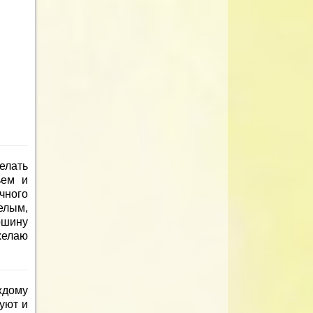
елать
ьем и
чного
елым,
ршину
желаю
ждому
 уют и