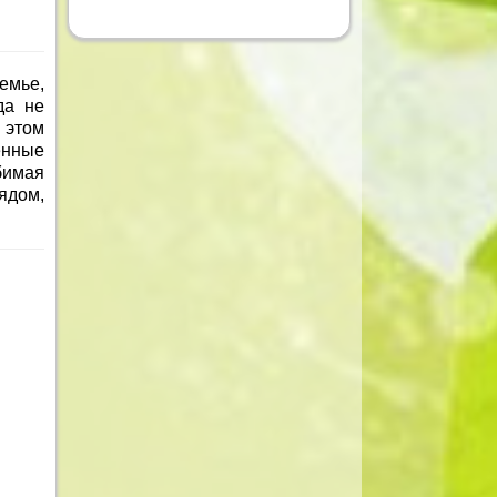
емье,
да не
и этом
енные
бимая
ядом,