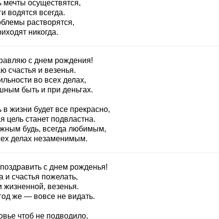
ь мечты осуществятся,
и водятся всегда.
облемы растворятся,
иходят никогда.
равляю с днем рождения!
ю счастья и везенья.
льности во всех делах,
шным быть и при деньгах.
 в жизни будет все прекрасно,
я цель станет подвластна.
жным будь, всегда любимым,
сех делах незаменимым.
 поздравить с днем рожденья!
 и счастья пожелать,
и жизненной, везенья.
год же — вовсе не видать.
овье чтоб не подводило,