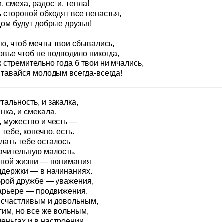
, смеха, радости, тепла!
 стороной обходят все ненастья,
дом будут добрые друзья!
ю, чтоб мечты твои сбывались,
овье чтоб не подводило никогда,
к стремительно года б твои ни мчались,
ставайся молодым всегда-всегда!
тальность, и закалка,
нка, и смекала,
, мужество и честь —
 тебе, конечно, есть.
лать тебе осталось
ачительную малость.
чной жизни — понимания
ддержки — в начинаниях.
брой дружбе — уважения,
карьере — продвижения.
 счастливым и довольным,
гим, но все же вольным,
еньгах и в настроении.