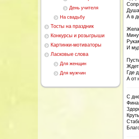
Сопр
День учителя
Душа
А в 
На свадьбу
Тосты на праздник
Жела
Мину
Конкурсы и розыгрыши
Рука
Картинки-мотиваторы
И му
Ласковые слова
Пусть
Для женщин
Ждет
Где д
Для мужчин
А от 
С дн
Фина
Здоро
Крут
Стаб
Благ