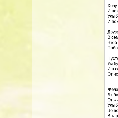
Хочу
И по
Улыб
И по
Друз
В сем
Чтоб
Побо
Пусть
Ум бу
И в 
От ис
Жела
Любв
От жи
Улыб
Во вс
В ка