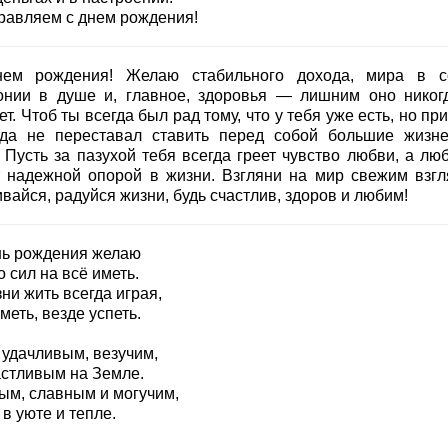
равляем с днем рождения!
ем рождения! Желаю стабильного дохода, мира в с
онии в душе и, главное, здоровья — лишним оно никог
т. Чтоб ты всегда был рад тому, что у тебя уже есть, но пр
гда не переставал ставить перед собой большие жизн
. Пусть за пазухой тебя всегда греет чувство любви, а лю
т надежной опорой в жизни. Взгляни на мир свежим взгл
вайся, радуйся жизни, будь счастлив, здоров и любим!
нь рождения желаю
 сил на всё иметь.
ни жить всегда играя,
меть, везде успеть.
 удачливым, везучим,
астливым на Земле.
ым, славным и могучим,
в уюте и тепле.