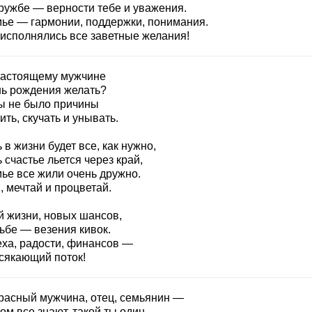
дружбе — верности тебе и уважения.
мье — гармонии, поддержки, понимания.
 исполнялись все заветные желания!
настоящему мужчине
нь рождения желать?
ы не было причины
ить, скучать и унывать.
 в жизни будет все, как нужно,
 счастье льется через край,
мье все жили очень дружно.
 мечтай и процветай.
й жизни, новых шансов,
ьбе — везения кивок.
еха, радости, финансов —
сякающий поток!
расный мужчина, отец, семьянин —
ом все знают, такой ты один.