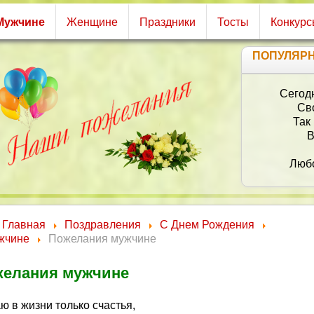
Мужчине
Женщине
Праздники
Тосты
Конкур
ПОПУЛЯР
Сегод
Св
Так
В
Любо
Здор
Вы 
Главная
Поздравления
С Днем Рождения
жчине
Пожелания мужчине
елания мужчине
ю в жизни только счастья,