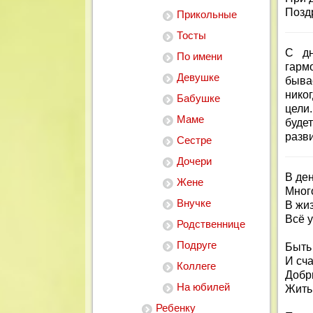
Позд
Прикольные
Тосты
С дн
По имени
гарм
Девушке
бывае
нико
Бабушке
цели
Маме
буде
разви
Сестре
Дочери
В де
Жене
Много
Внучке
В жиз
Всё у
Родственнице
Подруге
Быть
И сч
Коллеге
Добр
На юбилей
Жить 
Ребенку