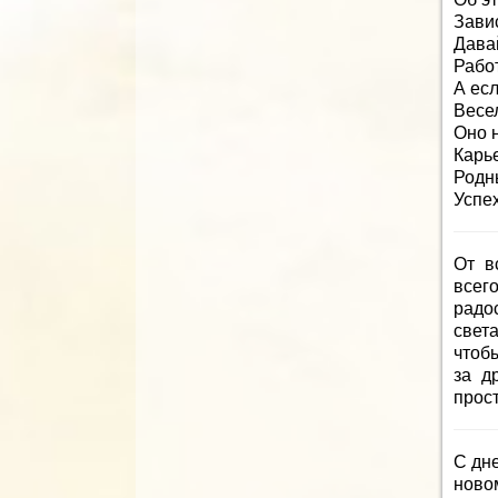
Завис
Дава
Работ
А есл
Весел
Оно 
Карь
Родн
Успех
От в
всег
радо
свет
чтоб
за д
прос
С дн
новом