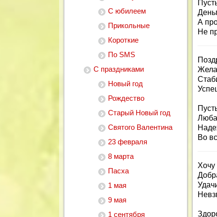
Пуст
С юбилеем
Деньг
А пр
Прикольные
Не пр
Короткие
По SMS
Позд
С праздниками
Жела
Стаби
Новый год
Успе
Рождество
Пусть
Старый Новый год
Люба
Святого Валентина
Наде
Во в
23 февраля
8 марта
Хочу
Пасха
Добра
Удач
1 мая
Невз
9 мая
Здор
1 сентября