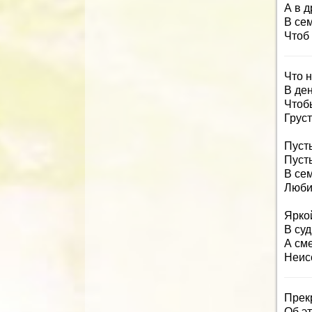
А в 
В се
Чтоб
Что 
В де
Чтоб
Груст
Пусть
Пусть
В се
Люби,
Ярко
В суд
А см
Неис
Прек
Об эт