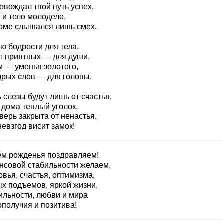
овождал твой путь успех,
 и тело молодело,
доме слышался лишь смех.
ю бодрости для тела,
т приятных — для души,
м — уменья золотого,
дрых слов — для головы.
 слезы будут лишь от счастья,
 дома теплый уголок,
верь закрыта от ненастья,
невзгод висит замок!
ем рожденья поздравляем!
нсовой стабильности желаем,
вья, счастья, оптимизма,
ых подъемов, яркой жизни,
ильности, любви и мира
ополучия и позитива!