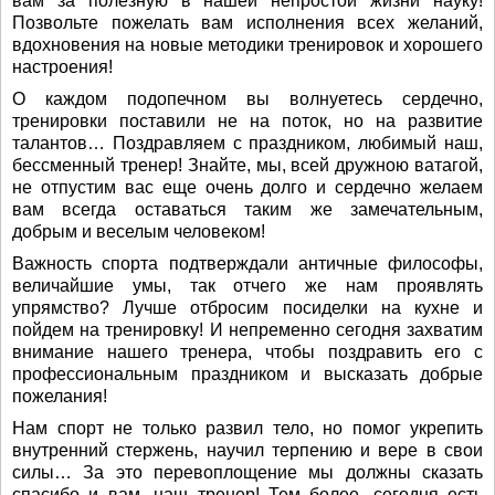
вам за полезную в нашей непростой жизни науку!
Позвольте пожелать вам исполнения всех желаний,
вдохновения на новые методики тренировок и хорошего
настроения!
О каждом подопечном вы волнуетесь сердечно,
тренировки поставили не на поток, но на развитие
талантов… Поздравляем с праздником, любимый наш,
бессменный тренер! Знайте, мы, всей дружною ватагой,
не отпустим вас еще очень долго и сердечно желаем
вам всегда оставаться таким же замечательным,
добрым и веселым человеком!
Важность спорта подтверждали античные философы,
величайшие умы, так отчего же нам проявлять
упрямство? Лучше отбросим посиделки на кухне и
пойдем на тренировку! И непременно сегодня захватим
внимание нашего тренера, чтобы поздравить его с
профессиональным праздником и высказать добрые
пожелания!
Нам спорт не только развил тело, но помог укрепить
внутренний стержень, научил терпению и вере в свои
силы… За это перевоплощение мы должны сказать
спасибо и вам, наш тренер! Тем более, сегодня есть