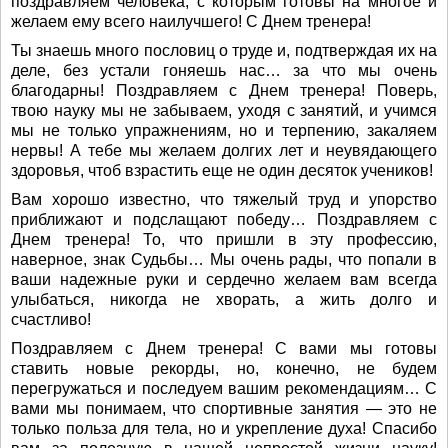
поздравляем человека, с которым готовы на многое и
желаем ему всего наилучшего! С Днем тренера!
Ты знаешь много пословиц о труде и, подтверждая их на
деле, без устали гоняешь нас… за что мы очень
благодарны! Поздравляем с Днем тренера! Поверь,
твою науку мы не забываем, уходя с занятий, и учимся
мы не только упражнениям, но и терпению, закаляем
нервы! А тебе мы желаем долгих лет и неувядающего
здоровья, чтоб взрастить еще не один десяток учеников!
Вам хорошо известно, что тяжелый труд и упорство
приближают и подслащают победу… Поздравляем с
Днем тренера! То, что пришли в эту профессию,
наверное, знак Судьбы… Мы очень рады, что попали в
ваши надежные руки и сердечно желаем вам всегда
улыбаться, никогда не хворать, а жить долго и
счастливо!
Поздравляем с Днем тренера! С вами мы готовы
ставить новые рекорды, но, конечно, не будем
перегружаться и последуем вашим рекомендациям… С
вами мы понимаем, что спортивные занятия — это не
только польза для тела, но и укрепление духа! Спасибо