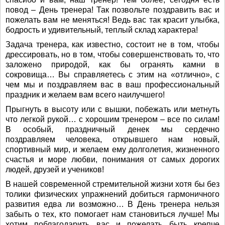
повод – День тренера! Так позвольте поздравить вас и
пожелать вам не меняться! Ведь вас так красит улыбка,
бодрость и удивительный, теплый склад характера!
Задача тренера, как известно, состоит не в том, чтобы
дрессировать, но в том, чтобы совершенствовать то, что
заложено природой, как бы огранять камни в
сокровища… Вы справляетесь с этим на «отлично», с
чем мы и поздравляем вас в ваш профессиональный
праздник и желаем вам всего наилучшего!
Прыгнуть в высоту или с вышки, побежать или метнуть
что легкой рукой… с хорошим тренером – все по силам!
В особый, праздничный денек мы сердечно
поздравляем человека, открывшего нам новый,
спортивный мир, и желаем ему долголетия, жизненного
счастья и море любви, понимания от самых дорогих
людей, друзей и учеников!
В нашей современной стремительной жизни хотя бы без
толики физических упражнений добиться гармоничного
развития едва ли возможно… В День тренера нельзя
забыть о тех, кто помогает нам становиться лучше! Мы
хотим поблагодарить вас и пожелать быть крепче